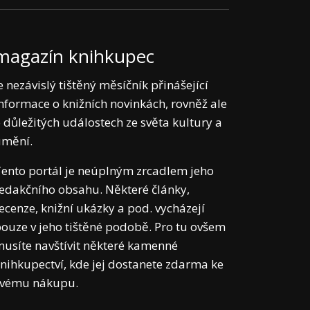
magazín knihkupec
e nezávislý tištěný měsíčník přinášející
nformace o knižních novinkách, rovněž ale
 důležitých událostech ze světa kultury a
umění.
ento portál je neúplným zrcadlem jeho
edakčního obsahu. Některé články,
ecenze, knižní ukázky a pod. vycházejí
ouze v jeho tištěné podobě. Pro tu ovšem
usíte navštívit některé kamenné
nihkupectví, kde jej dostanete zdarma ke
svému nákupu.