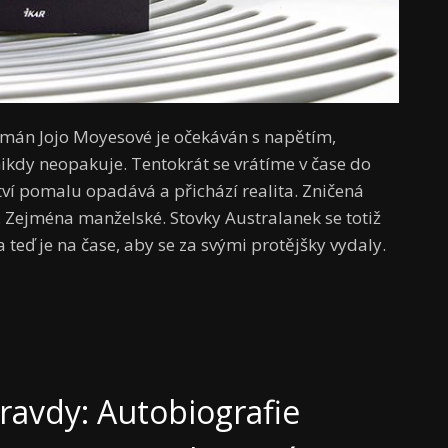
omán Jojo Moyesové je očekáván s napětím,
 nikdy neopakuje. Tentokrát se vrátíme v čase do
ství pomalu opadává a přichází realita. Zničená
. Zejména manželské. Stovky Australanek se totiž
teď je na čase, aby se za svými protějšky vydaly.
pravdy: Autobiografie