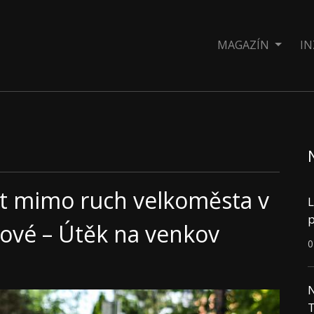
MAGAZÍN
IN
vot mimo ruch velkoměsta v
L
p
nové – Útěk na venkov
0
N
T