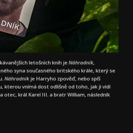
ávanějších letošních knih je
Náhradník
,
ného syna současného britského krále, který se
u.
Náhradník
je Harryho zpověď, nebo spíš
, kterou vnímá dost odlišně od toho, jak ji vidí
a otec, král Karel III. a bratr William, následník