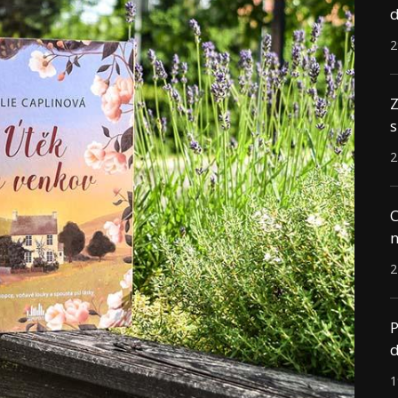
d
2
Z
s
2
C
n
2
P
d
1