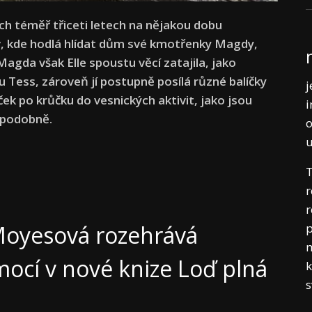
ch téměř třiceti letech na nějakou dobu
, kde hodlá hlídat dům své kmotřenky Magdy,
agda však Elle spoustu věcí zatajila, jako
u Tess, zároveň jí postupně posílá různé balíčky
j
ček po krůčku do vesnických aktivit, jako jsou
i
k podobně.
o
T
r
r
p
 Moyesová rozehrává
m
ocí v nové knize Loď plná
k