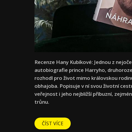
Recenze Hany Kubíkové: Jednou z nejoček
autobiografie prince Harryho, druhoroze
rozhodl pro život mimo královskou rodin
obhajoba. Popisuje v ní svou životní cestu
veřejnost i jeho nejbližší příbuzní, zejmén
trůnu.
ČÍST VÍCE