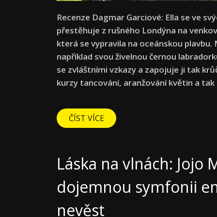
Recenze Dagmar Garciové: Ella se ve svý
přestěhuje z rušného Londýna na venkov
která se vypravila na oceánskou plavbu. M
například svou živelnou černou labradork
se zvláštními vzkazy a zapojuje ji tak krů
kurzy tancování, aranžování květin a ta
ČÍST VÍCE
Láska na vlnách: Jojo
dojemnou symfonii em
nevěst