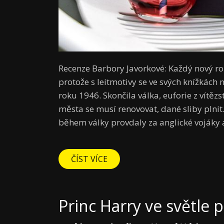
Recenze Barbory Javorkové: Každý nový r
protože s leitmotivy se ve svých knížkách
roku 1946. Skončila válka, euforie z vítěz
města se musí renovovat, dané sliby plnit
během války provdaly za anglické vojáky a 
ČÍST VÍCE
Princ Harry ve světle 