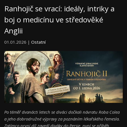
Ranhojič se vrací: ideály, intriky a
boj o medicínu ve středověké
Anglii
01.01.2026 |
Ostatní
Po téměř dvanácti letech se diváci dočkali návratu Roba Colea
a jeho dobrodružné výpravy za poznáním lékařského řemesla.
Zatímco první díl zavedl diváky do Persie, nyní se příběh