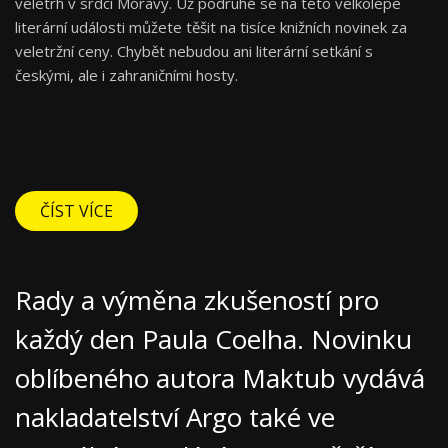
veletrh v srdci Moravy. Už podruhé se na této velkolepé
literární události můžete těšit na tisíce knižních novinek za
veletržní ceny. Chybět nebudou ani literární setkání s
českými, ale i zahraničními hosty.
ČÍST VÍCE
Rady a výměna zkušeností pro
každý den Paula Coelha. Novinku
oblíbeného autora Maktub vydává
nakladatelství Argo také ve