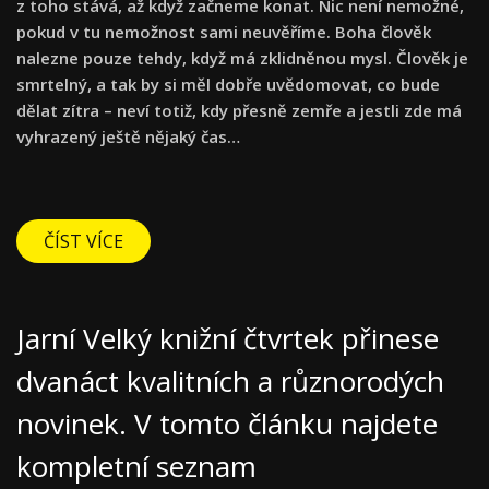
z toho stává, až když začneme konat. Nic není nemožné,
pokud v tu nemožnost sami neuvěříme. Boha člověk
nalezne pouze tehdy, když má zklidněnou mysl. Člověk je
smrtelný, a tak by si měl dobře uvědomovat, co bude
dělat zítra – neví totiž, kdy přesně zemře a jestli zde má
vyhrazený ještě nějaký čas…
ČÍST VÍCE
Jarní Velký knižní čtvrtek přinese
dvanáct kvalitních a různorodých
novinek. V tomto článku najdete
kompletní seznam