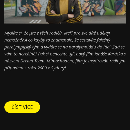
Myslíte si, že jste z těch rodičů, kteří pro své dítě udělají
nemožné? A co kdyby to znamenalo, že sestavíte falešný
paralympijský tým a vydáte se na paralympiádu do Ria? Zdá se
vám to nereálné? Pak si nenechte ujít nový film Jonáše Karáska s
názvem Dream Team. Mimochodem, film je inspirován reálným
případem z roku 2000 v Sydney!
ČÍST VÍCE