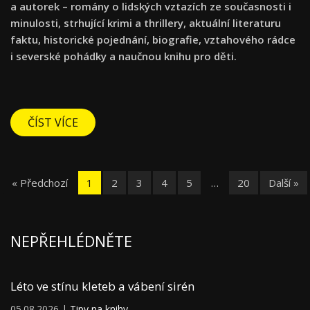
a autorek – romány o lidských vztazích ze současnosti i
minulosti, strhující krimi a thrillery, aktuální literaturu
faktu, historické pojednání, biografie, vztahového rádce
i severské pohádky a naučnou knihu pro děti.
ČÍST VÍCE
« Předchozí
1
2
3
4
5
…
20
Další »
NEPŘEHLÉDNĚTE
Léto ve stínu kleteb a vábení sirén
05.08.2026 |
Tipy na knihy