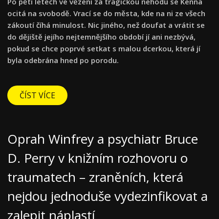
Po pěti letech ve vězení za tragickou nehodu se Kenna
ocitá na svobodě. Vrací se do města, kde na ni ze všech
zákoutí číhá minulost. Nic jiného, než doufat a vrátit se
do dějiště jejího nejtemnějšího období jí ani nezbývá,
pokud se chce poprvé setkat s malou dcerkou, která jí
byla odebrána hned po porodu.
ČÍST VÍCE
Oprah Winfrey a psychiatr Bruce
D. Perry v knižním rozhovoru o
traumatech – zraněních, která
nejdou jednoduše vydezinfikovat a
zalepit náplastí