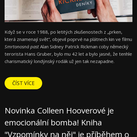
Když se v roce 1988, po letitých zkušenostech z „prken,
která znamenají svět“, objevil poprvé na plátnech kin ve filmu
Smrtonosná past
Alan Sidney Patrick Rickman coby německý
terorista Hans Gruber, bylo mu 42 let a bylo jasné, že tenhle
charismatický londýnský rodák už jen tak nezapadne.
ČÍST VÍCE
Novinka Colleen Hooverové je
emocionální bomba! Kniha
"Vzpomínky na něj" je příběhem o