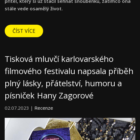
přítel, který si už stačil sehnat snoubenku, zatímco ona
stále vede osamělý život.
ČÍST VÍCE
Tisková mluvčí karlovarského
filmového festivalu napsala příběh
plný lásky, přátelství, humoru a
písniček Hany Zagorové
02.07.2023 |
Recenze