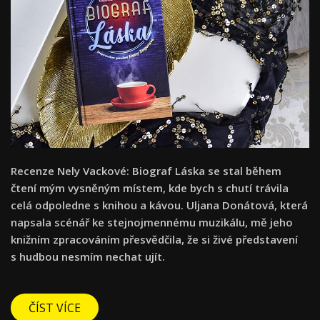
Recenze Nely Vackové: Biograf Láska se stal během
čtení mým vysněným místem, kde bych s chutí trávila
celá odpoledne s knihou a kávou. Uljana Donátová, která
napsala scénář ke stejnojmennému muzikálu, mě jeho
knižním zpracováním přesvědčila, že si živé představení
s hudbou nesmím nechat ujít.
ČÍST VÍCE