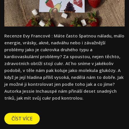
Recenze Evy Francové : Máte často špatnou náladu, málo
energie, vrásky, akné, nadváhu nebo i závažnější
problémy jako je cukrovka druhého typu a
kardiovaskulární problémy? Za spoustou, nejen těchto,
zdravotních obtíží stojí cukr. Ať ho sníme v jakékoliv
podobě, v těle nám pak koluje jako molekula glukózy. A
když je její hladina příliš vysoká, nedělá nám to dobře. Jak
je možné ji kontrolovat jen podle toho jak a co jíme?
Autorka Jessie Inchauspé nám přináší deset snadných
triků, jak mít svůj cukr pod kontrolou.
ČÍST VÍCE