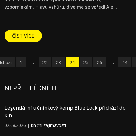
vzpomínkám. Hlavu vzhůru, dívejme se vpřed! Ale...
ČÍST VÍCE
dchozí
1
…
22
23
24
25
26
…
44
NEPŘEHLÉDNĚTE
Legendární tréninkový kemp Blue Lock přichází do
kin
02.08.2026 |
Knižní zajímavosti