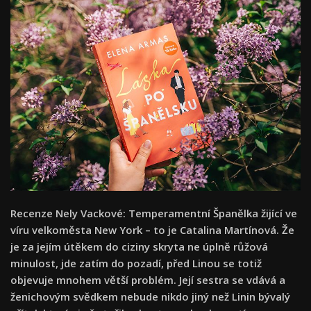
Recenze Nely Vackové: Temperamentní Španělka žijící ve
víru velkoměsta New York – to je Catalina Martínová. Že
je za jejím útěkem do ciziny skryta ne úplně růžová
minulost, jde zatím do pozadí, před Linou se totiž
objevuje mnohem větší problém. Její sestra se vdává a
ženichovým svědkem nebude nikdo jiný než Linin bývalý