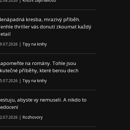
2.08.2026 |
Knižní zajímavosti
enápadná kresba, mrazivý příběh.
enhle thriller vás donutí zkoumat každý
etail
9.07.2026 |
Tipy na knihy
apomeňte na romány. Tohle jsou
kutečné příběhy, které berou dech
5.07.2026 |
Tipy na knihy
estuju, abyste vy nemuseli. A nikdo to
edocení
2.07.2026 |
Rozhovory