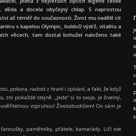
adatel, jedna z největších žijících legend české
a, děda a docela obyčejný chlap. S naprostou
ství až téměř do současnosti. Život mu nadělil cit
riéru s kapelou Olympic, buldočí výdrž, vitalitu a
j
bních věcech, tam dostal bohužel naloženo také
i
o
T
r
r
u, pokora, radost z hraní i zpívání, a fakt, že když
p
 zní pokaždé stejně. „Jede“ si to svoje, je živelný,
m
 neuvěřitelnou vzpruhou! Životabudičem! On sám je
k
fanoušky, pamětníky, přátele, kamarády. Líčí své