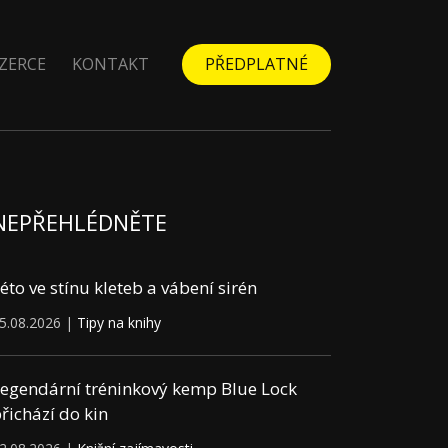
ZERCE
KONTAKT
PŘEDPLATNÉ
NEPŘEHLÉDNĚTE
éto ve stínu kleteb a vábení sirén
5.08.2026 |
Tipy na knihy
egendární tréninkový kemp Blue Lock
řichází do kin