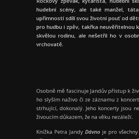
Rockový zpěvák, kytarista, hudební skl
hudební scény, ale také manžel, tát
upřímností sdílí svou životní pouť od dět
pro hudbu i zpěv, takřka neuvěřitelnou ka
skvělou rodinu, ale nešetřil ho v oso
vrchovatě.
Osobně mě fascinuje Jandův přístup k život
ho slyším naživo či ze záznamu z koncertu,
strhující, dokonalý. Jeho koncerty jsou
živoucím důkazem, že na věku nezáleží.
Knížka Petra Jandy
Dávno
je pro všechny 