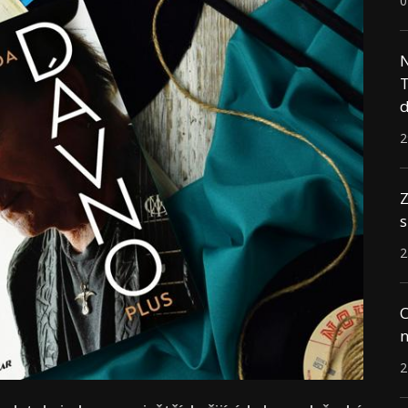
0
N
T
d
2
Z
s
2
C
n
2