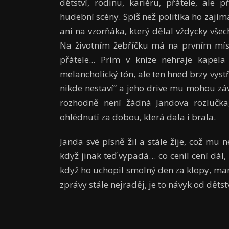
dětství, rodinu, kariéru, přátele, ale p
hudební scény. Spíš než politika ho zajím
ani na vzorňáka, který dělal vždycky vš
Na životním žebříčku má na prvním míst
přátele... Prim v knize nehraje kapel
melancholický tón, ale ten hned brzy vystří
nikde nestaví“ a jeho drive mu mohou záv
rozhodně není žádná Jandova rozlučka,
ohlédnutí za dobou, která dala i brala.
Janda své písně žil a stále žije, což mu n
když jinak teď vypadá… co cenil cení dál, 
když ho uchopil smolný den za klopy, marn
zprávy stále nejraděj, je to návyk od děts