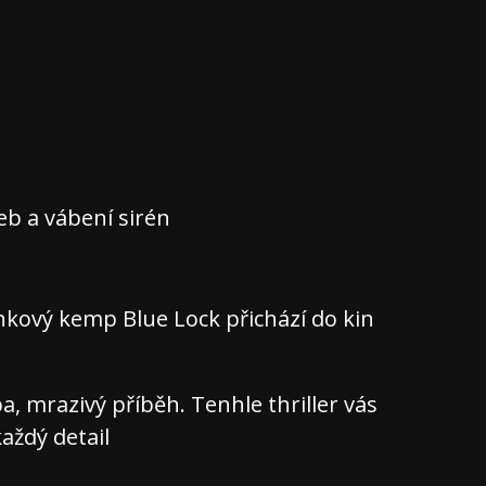
teb a vábení sirén
nkový kemp Blue Lock přichází do kin
 mrazivý příběh. Tenhle thriller vás
aždý detail