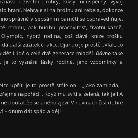
řiznává i životní prohry, kiksy, neúspěchy, vývoj
alo hraní. Nehraje si na hrdinu ani rebela, dokonce
echno správně a sepsáním pamětí se ospravedlňuje.
ě rodinu, pak hudbu, pracovitost, životní kázeň,
a Olympic, nýbrž rodina, což dává knize trošku
dá další zážitek či akce. Djando je prostě „Vlak, co
idět i lidé o celé dvě generace mladší.
Dávno
také
 je to vyznání lásky rodině, jeho vzpomínky a
elze upřít, je to prostě stále on – „jako zamlada, i
zřejmě napořád... Když mu svítila zelená, tak jel! A
ě doufal, že se z něho zjeví! V novinách číst dobré
tví – dnům dát spád a děj!