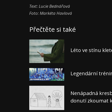
Text: Lucie Bednářová
Foto: Markéta Havlová
Přečtěte si také
Léto ve stínu kle
Legendární tréni
Nenápadná kresba,
donutí zkoumat k