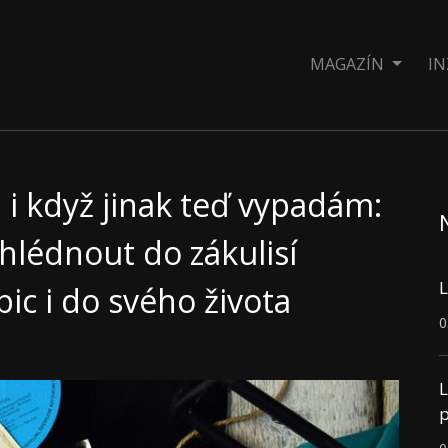
MAGAZÍN
IN
, i když jinak teď vypadám:
hlédnout do zákulisí
L
ic i do svého života
0
L
p