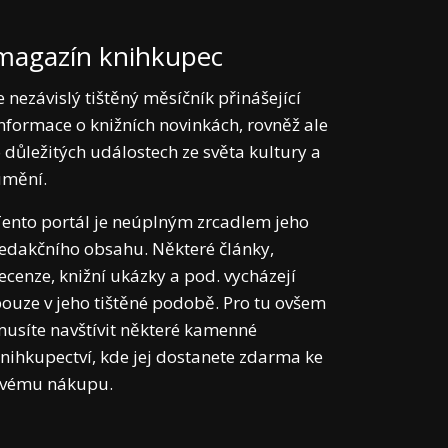
magazín knihkupec
e nezávislý tištěný měsíčník přinášející
nformace o knižních novinkách, rovněž ale
 důležitých událostech ze světa kultury a
umění.
ento portál je neúplným zrcadlem jeho
edakčního obsahu. Některé články,
ecenze, knižní ukázky a pod. vycházejí
ouze v jeho tištěné podobě. Pro tu ovšem
usíte navštívit některé kamenné
nihkupectví, kde jej dostanete zdarma ke
svému nákupu.