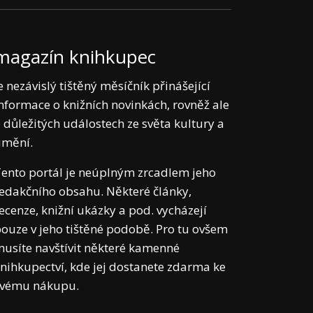
magazín knihkupec
e nezávislý tištěný měsíčník přinášející
nformace o knižních novinkách, rovněž ale
 důležitých událostech ze světa kultury a
umění.
ento portál je neúplným zrcadlem jeho
edakčního obsahu. Některé články,
ecenze, knižní ukázky a pod. vycházejí
ouze v jeho tištěné podobě. Pro tu ovšem
usíte navštívit některé kamenné
nihkupectví, kde jej dostanete zdarma ke
svému nákupu.