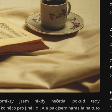
d
2
Z
s
2
C
n
2
P
d
Komiksy jsem nikdy nečetla, pokud tedy
1
ko něco pro jiné lidi. Ale pak jsem narazila na tuto