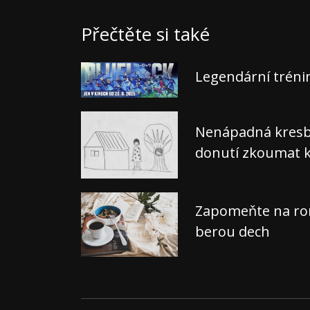
Přečtěte si také
Legendární tréni
Nenápadná kresba,
donutí zkoumat k
Zapomeňte na rom
berou dech