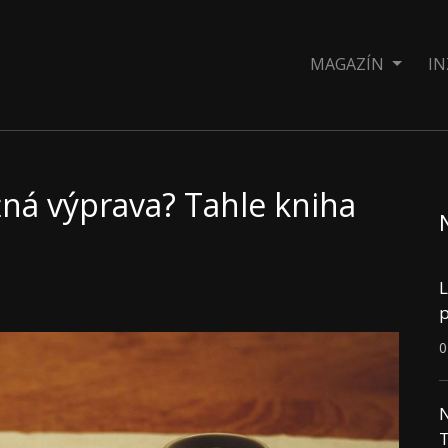
MAGAZÍN
IN
ná výprava? Tahle kniha
L
p
0
N
T