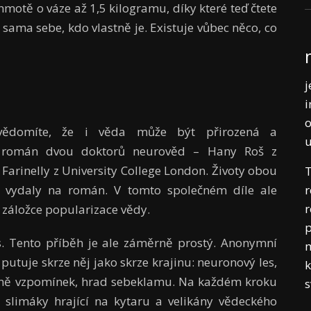
hmotě o váze až 1,5 kilogramu, díky které teď čtete
 sama sebe, kdo vlastně je. Existuje vůbec něco, co
j
i
o
vědomíte, že i věda může být přirozená a
ký román dvou doktorů neurověd – Hany Roš z
 Farinelly z University College London. Životy obou
T
r
 vydaly na román. V tomto společném díle ale
r
v záložce popularizace vědy.
p
ás. Tento příběh je ale záměrně prostý. Anonymní
m
putuje skrze něj jako skrze krajinu: neuronový les,
k
skyně vzpomínek, hrad sebeklamu. Na každém kroku
é slimáky hrající na kytaru a velikány vědeckého