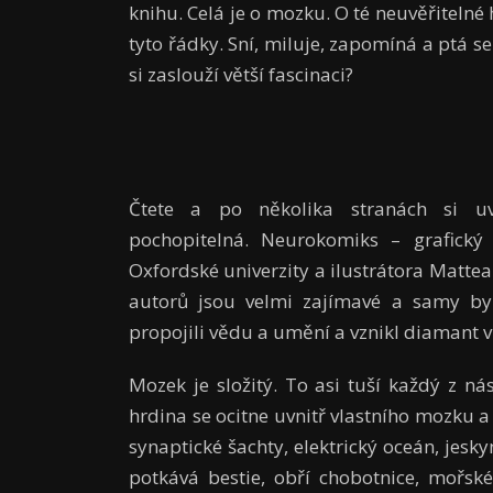
knihu. Celá je o mozku. O té neuvěřitelné 
tyto řádky. Sní, miluje, zapomíná a ptá se
si zaslouží větší fascinaci?
Čtete a po několika stranách si u
pochopitelná. Neurokomiks – grafic
Oxfordské univerzity a ilustrátora Mattea
autorů jsou velmi zajímavé a samy by
propojili vědu a umění a vznikl diamant 
Mozek je složitý. To asi tuší každý z n
hrdina se ocitne uvnitř vlastního mozku a 
synaptické šachty, elektrický oceán, je
potkává bestie, obří chobotnice, mořsk