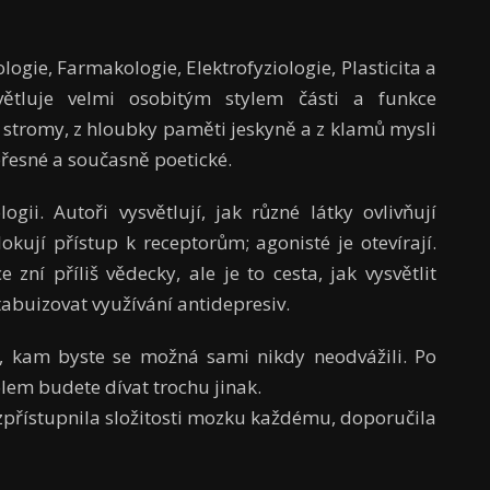
logie, Farmakologie, Elektrofyziologie, Plasticita a
ětluje velmi osobitým stylem části a funkce
ů stromy, z hloubky paměti jeskyně a z klamů mysli
přesné a současně poetické.
gii. Autoři vysvětlují, jak různé látky ovlivňují
okují přístup k receptorům; agonisté je otevírají.
zní příliš vědecky, ale je to cesta, jak vysvětlit
abuizovat využívání antidepresiv.
 kam byste se možná sami nikdy neodvážili. Po
olem budete dívat trochu jinak.
zpřístupnila složitosti mozku každému, doporučila