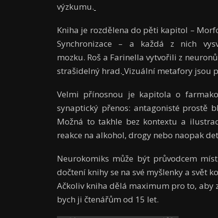
výzkumu.
Kniha je rozdělena do pěti kapitol – Morfo
Synchronizace – a každá z nich vysv
mozku. Roš a Farinella vytvořili z neuron
strašidelný hrad.
Vizuální metafory jsou 
Velmi přínosnou je kapitola o farmakolo
synaptický přenos: antagonisté prostě bl
Možná to takhle bez kontextu a ilustrace 
reakce na alkohol, drogy nebo naopak det
Neurokomiks může být průvodcem míst,
dočtení knihy se na své myšlenky a svět k
Ačkoliv kniha dělá maximum pro to, aby 
bych ji čtenářům od 15 let.