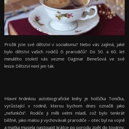
Prožili jste své dětství v socialismu? Nebo vás zajímá, jaké
bylo dětství vašich rodičů či prarodičů? Do 50. a 60. let
minulého století vás vezme Dagmar Benešová ve své
knize Dětství není jen tak.
Hlavní hrdinkou autobiografické knihy je holčička Tonička,
vyrůstající v rodině, kterou bychom dnes označili jako
„nefunkční“. Rodiče ji měli velmi mladí, což bylo tenkrát
běžné, jako malou ji vychovávali prarodiče – otec byl na vojně
a matka musela nastoupit krátce po porodu zpět do továrny.