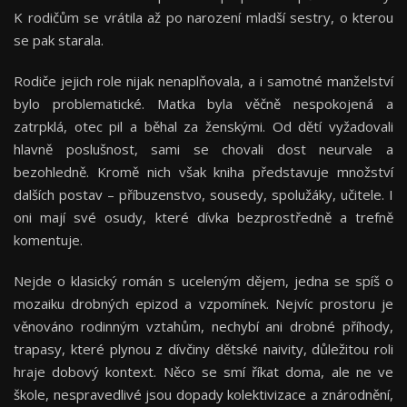
K rodičům se vrátila až po narození mladší sestry, o kterou
se pak starala.
Rodiče jejich role nijak nenaplňovala, a i samotné manželství
bylo problematické. Matka byla věčně nespokojená a
zatrpklá, otec pil a běhal za ženskými. Od dětí vyžadovali
hlavně poslušnost, sami se chovali dost neurvale a
bezohledně. Kromě nich však kniha představuje množství
dalších postav – příbuzenstvo, sousedy, spolužáky, učitele. I
oni mají své osudy, které dívka bezprostředně a trefně
komentuje.
Nejde o klasický román s uceleným dějem, jedna se spíš o
mozaiku drobných epizod a vzpomínek. Nejvíc prostoru je
věnováno rodinným vztahům, nechybí ani drobné příhody,
trapasy, které plynou z dívčiny dětské naivity, důležitou roli
hraje dobový kontext. Něco se smí říkat doma, ale ne ve
škole, nespravedlivé jsou dopady kolektivizace a znárodnění,