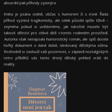
absurdní pak příhody z pionýra.
Kniha je psána civilně, občas s humorem či s ironií. Řada
příhod vyznívá tragikomicky, ale celek působí spíše tíživě –
zejména pokud si uvědomíme, jak náročné muselo být
takové dětství pro citlivé dítě v tomto rodinném prostředí.
Autorka však nenapsala humoristický román, ale spíš docela
hořký dokument o dané době, sledovaný dětskýma očima.
Rozhodně si zaslouží vaši pozornost, v záplavě nostalgických
retro příběhů vás tento drsný dětský pohled vrátí do
reality.