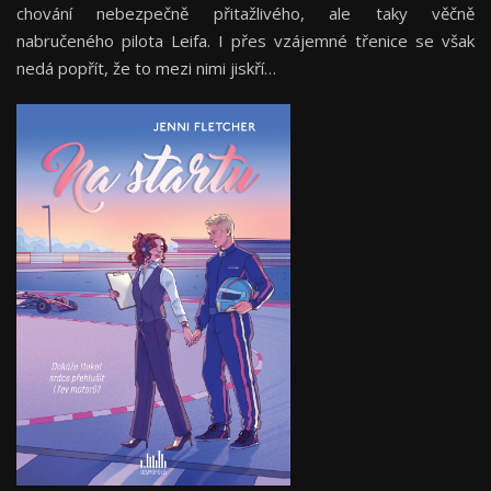
chování nebezpečně přitažlivého, ale taky věčně
nabručeného pilota Leifa. I přes vzájemné třenice se však
nedá popřít, že to mezi nimi jiskří…