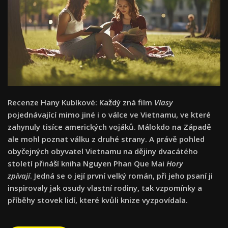
Recenze Hany Kubíkové: Každý zná film
Vlasy
pojednávající mimo jiné i o válce ve Vietnamu, ve které
zahynuly tisíce amerických vojáků. Málokdo na Západě
ale mohl poznat válku z druhé strany. A právě pohled
obyčejných obyvatel Vietnamu na dějiny dvacátého
století přináší kniha Nguyen Phan Que Mai
Hory
zpívají
. Jedná se o její první velký román, při jeho psaní ji
inspirovaly jak osudy vlastní rodiny, tak vzpomínky a
příběhy stovek lidí, které kvůli knize vyzpovídala.