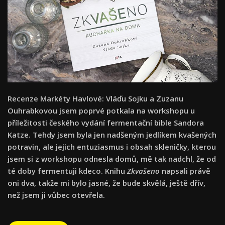
Recenze Markéty Havlové: Vláďu Sojku a Zuzanu
Ouhrabkovou jsem poprvé potkala na workshopu u
příležitosti českého vydání fermentační bible Sandora
Katze. Tehdy jsem byla jen nadšeným jedlíkem kvašených
potravin, ale jejich entuziasmus i obsah skleničky, kterou
jsem si z workshopu odnesla domů, mě tak nadchl, že od
té doby fermentuji kdeco. Knihu
Zkvašeno
napsali právě
oni dva, takže mi bylo jasné, že bude skvělá, ještě dřív,
než jsem ji vůbec otevřela.