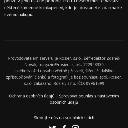
pouze v jeho tištěné podobě. Pro tu ovšem musíte navštívit
některé kamenné knihkupectví, kde jej dostanete zdarma ke
svému nákupu.
Provozovatelem serveru je Rosier, s.r.o., šéfredaktor Zdeněk
Novák, magazin@rosier.cz, tel.: 722943330
Jakékoliv užití obsahu včetně převzetí, šíření či dalšího
zpřístupňování článků a fotografií je bez souhlasu spol. Rosier,
s.r.o. zakázáno. Rosier, s.r.o. IČO: 09961399
Ochrana osobních údajů
|
Spravovat souhlas s nastavením
osobních údajů
Sledujte nás na sociálních sítích