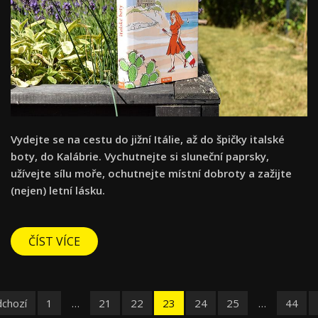
Vydejte se na cestu do jižní Itálie, až do špičky italské
boty, do Kalábrie. Vychutnejte si sluneční paprsky,
užívejte sílu moře, ochutnejte místní dobroty a zažijte
(nejen) letní lásku.
ČÍST VÍCE
dchozí
1
…
21
22
23
24
25
…
44