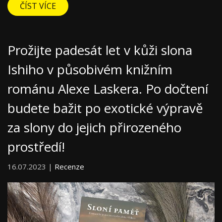
ČÍST VÍCE
Prožijte padesát let v kůži slona
Ishiho v působivém knižním
románu Alexe Laskera. Po dočtení
budete bažit po exotické výpravě
za slony do jejich přirozeného
prostředí!
16.07.2023 |
Recenze