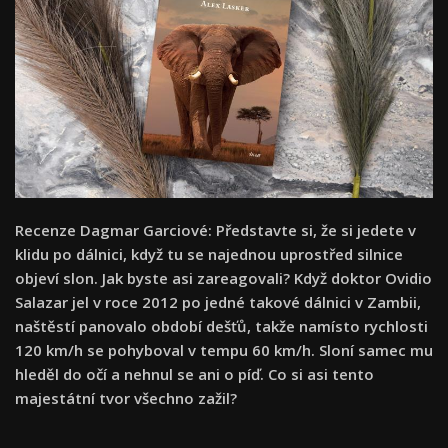
Recenze Dagmar Garciové: Představte si, že si jedete v
klidu po dálnici, když tu se najednou uprostřed silnice
objeví slon. Jak byste asi zareagovali? Když doktor Ovidio
Salazar jel v roce 2012 po jedné takové dálnici v Zambii,
naštěstí panovalo období dešťů, takže namísto rychlosti
120 km/h se pohyboval v tempu 60 km/h. Sloní samec mu
hleděl do očí a nehnul se ani o píď. Co si asi tento
majestátní tvor všechno zažil?