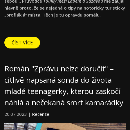
sebou… Průvodce
Toulky mezi Labem a Sázavou
mě zaujal
hlavně proto, že se nejedná o tipy na notoricky turisticky
„profláklá“ místa. Těch je tu opravdu pomálu.
ČÍST VÍCE
Román "Zprávu nelze doručit" –
citlivě napsaná sonda do života
mladé teenagerky, kterou zaskočí
náhlá a nečekaná smrt kamarádky
20.07.2023 |
Recenze