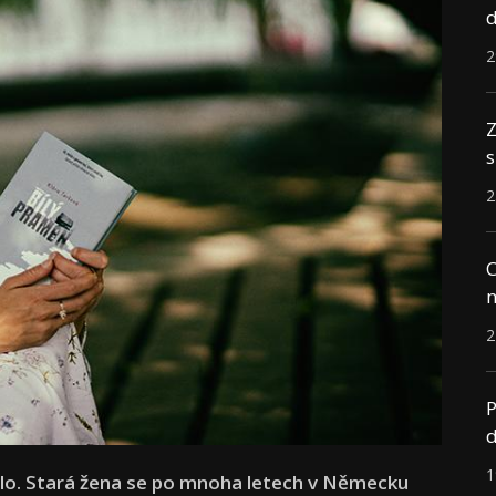
d
2
Z
s
2
C
n
2
P
d
1
málo. Stará žena se po mnoha letech v Německu