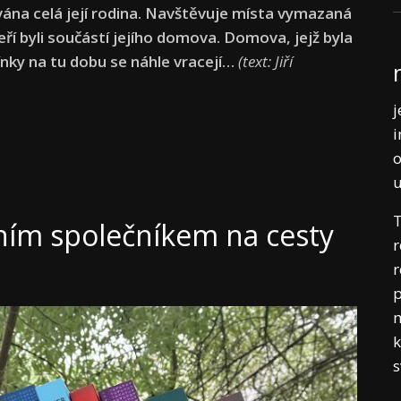
ována celá její rodina. Navštěvuje místa vymazaná
eří byli součástí jejího domova. Domova, jejž byla
nky na tu dobu se náhle vracejí…
(text: Jiří
j
i
o
T
ním společníkem na cesty
r
r
p
m
k