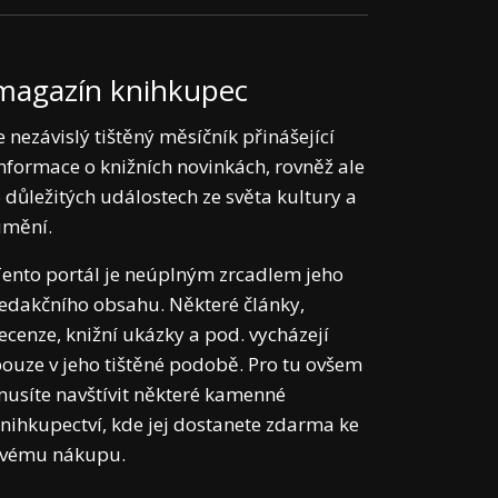
magazín knihkupec
e nezávislý tištěný měsíčník přinášející
nformace o knižních novinkách, rovněž ale
 důležitých událostech ze světa kultury a
umění.
ento portál je neúplným zrcadlem jeho
edakčního obsahu. Některé články,
ecenze, knižní ukázky a pod. vycházejí
ouze v jeho tištěné podobě. Pro tu ovšem
usíte navštívit některé kamenné
nihkupectví, kde jej dostanete zdarma ke
svému nákupu.