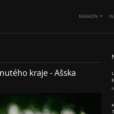
MAGAZÍN
IN
utého kraje - Ašska
L
p
0
N
T