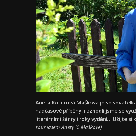
Aneta Kollerová Mašková je spisovatelka
nadčasové příběhy, rozhodli jsme se využí
literárními žánry i roky vydání… Užijte si 
souhlasem Anety K. Maškové)