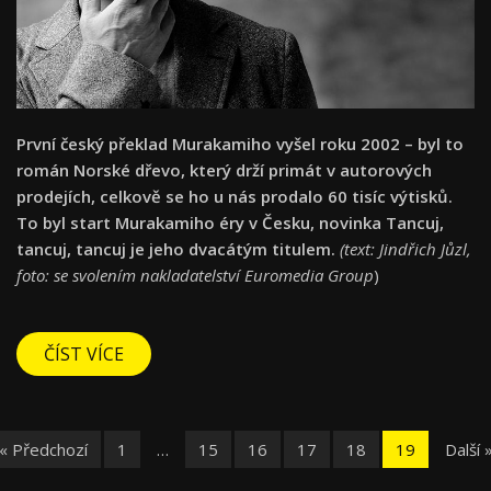
První český překlad Murakamiho vyšel roku 2002 – byl to
román Norské dřevo, který drží primát v autorových
prodejích, celkově se ho u nás prodalo 60 tisíc výtisků.
To byl start Murakamiho éry v Česku, novinka Tancuj,
tancuj, tancuj je jeho dvacátým titulem.
(text: Jindřich Jůzl,
foto: se svolením nakladatelství Euromedia Group
)
ČÍST VÍCE
« Předchozí
1
…
15
16
17
18
19
Další 