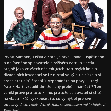
Prvok, Šampón, Tečka a Karel je první knihou úspěšného
a oblíbeného spisovatele a režiséra Patrika Hartla.
Stejně jako ze všech následujících Hartlových knih a
divadelních inscenací se i z ní stal velký hit a získala si
srdce statisíců čtenářů. Vzpomínáte na povyk, který
Patrik Hartl vzbudil tím, že nahý přeběhl náměstí? Ten
vznikl právě pro tuto knihu, protože spisovatel si chtěl
na vlastní kůži vyzkoušet to, co vymýšlel pro své
postavy.
(text: Lukáš Vedral, foto: se souhlasem nakladatelství
Bourdon)