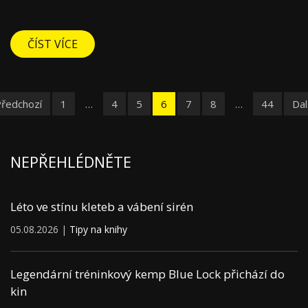
ČÍST VÍCE
Předchozí
1
…
4
5
6
7
8
…
44
Dal
NEPŘEHLÉDNĚTE
Léto ve stínu kleteb a vábení sirén
05.08.2026 |
Tipy na knihy
Legendární tréninkový kemp Blue Lock přichází do
kin