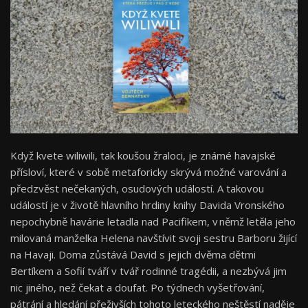
Když kvete wiliwili, tak koušou žraloci, je známé havajské
přísloví, které v sobě metaforicky skrývá možné varování a
předzvěst nečekaných, osudových událostí. A takovou
událostí je v životě hlavního hrdiny knihy Davida Vronského
nepochybně havárie letadla nad Pacifikem, v němž letěla jeho
milovaná manželka Helena navštívit svoji sestru Barboru žijící
na Havaji. Doma zůstává David s jejich dvěma dětmi
Bertíkem a Sofií tváří v tvář rodinné tragédii, a nezbývá jim
nic jiného, než čekat a doufat. Po týdnech vyšetřování,
pátrání a hledání přeživších tohoto leteckého neštěstí naděje