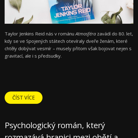
Taylor Jenkins Reid nás v románu
Atmosféra
zavádí do 80. let,
kdy se ve Spojených státech otevíraly dveře ženám, které
chtěly dobývat vesmír – musely přitom však bojovat nejen s
gravitací, ale i s předsudky.
ČÍST VÍCE
Psychologický román, který
rozmazává hranici mezi obětí a