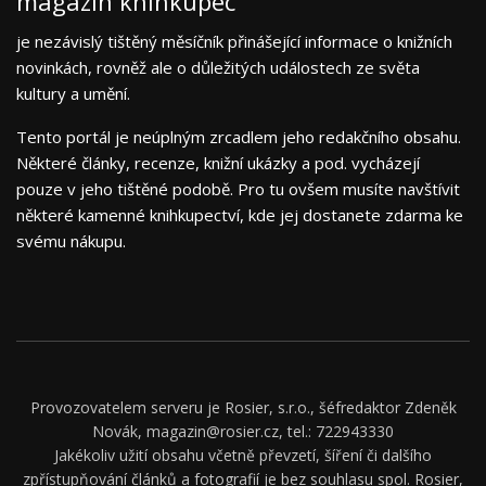
magazín knihkupec
je nezávislý tištěný měsíčník přinášející informace o knižních
novinkách, rovněž ale o důležitých událostech ze světa
kultury a umění.
Tento portál je neúplným zrcadlem jeho redakčního obsahu.
Některé články, recenze, knižní ukázky a pod. vycházejí
pouze v jeho tištěné podobě. Pro tu ovšem musíte navštívit
některé kamenné knihkupectví, kde jej dostanete zdarma ke
svému nákupu.
Provozovatelem serveru je Rosier, s.r.o., šéfredaktor Zdeněk
Novák, magazin@rosier.cz, tel.: 722943330
Jakékoliv užití obsahu včetně převzetí, šíření či dalšího
zpřístupňování článků a fotografií je bez souhlasu spol. Rosier,