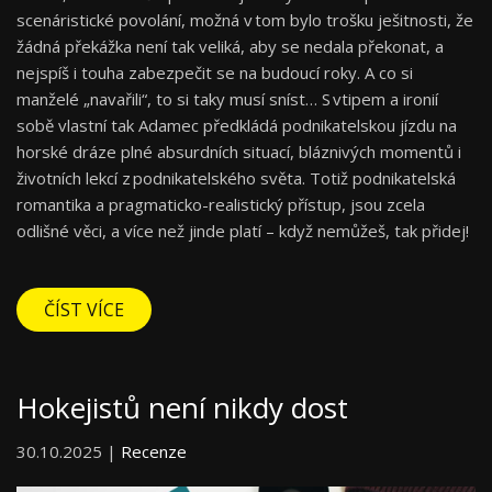
scenáristické povolání, možná v tom bylo trošku ješitnosti, že
žádná překážka není tak veliká, aby se nedala překonat, a
nejspíš i touha zabezpečit se na budoucí roky. A co si
manželé „navařili“, to si taky musí sníst… S vtipem a ironií
sobě vlastní tak Adamec předkládá podnikatelskou jízdu na
horské dráze plné absurdních situací, bláznivých momentů i
životních lekcí z podnikatelského světa. Totiž podnikatelská
romantika a pragmaticko-realistický přístup, jsou zcela
odlišné věci, a více než jinde platí – když nemůžeš, tak přidej!
ČÍST VÍCE
Hokejistů není nikdy dost
30.10.2025 |
Recenze