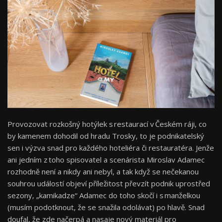
Provozovat rozkošný hotýlek s restaurací v Českém ráji, co
by kamenem dohodil od hradu Trosky, to je podnikatelský
sen i výzva snad pro každého hoteliéra či restauratéra. Jenže
ani jedním z toho spisovatel a scenárista Miroslav Adamec
rozhodně není a nikdy ani nebyl, a tak když se nečekanou
souhrou událostí objeví příležitost převzít podnik uprostřed
sezony, „kamikadze“ Adamec do toho skočí i s manželkou
(musím podotknout, že se snažila odolávat) po hlavě. Snad
doufal, že zde načerpá a nasaje nový materiál pro