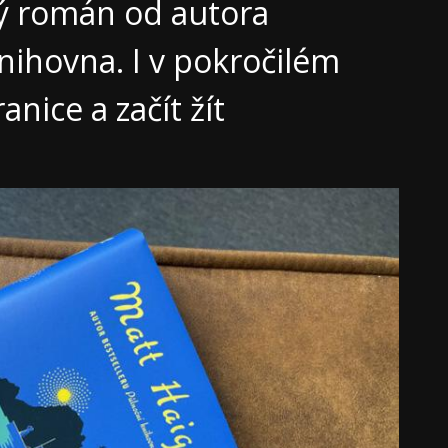
ký román od autora
nihovna. I v pokročilém
nice a začít žít