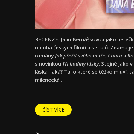
RECENZE: Janu Bernáškovou jako herečku 
mnoha českých filmů a seriálů. Známá je
romány
Jak přežít svého muže
,
Coura
a
Ko
s novinkou
Tři hodiny lásky
. Stejně jako 
láska. Jaká? Ta, o které se těžko mluví, t
milenecká…
ČÍST VÍCE