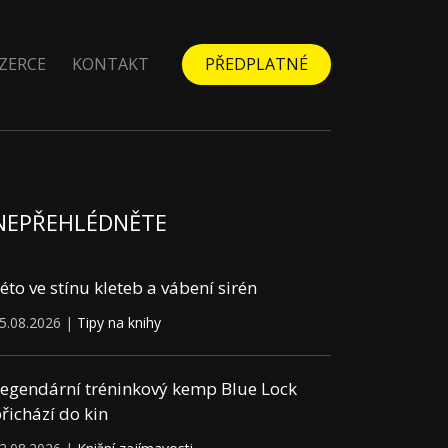
ZERCE
KONTAKT
PŘEDPLATNÉ
NEPŘEHLÉDNĚTE
éto ve stínu kleteb a vábení sirén
5.08.2026 |
Tipy na knihy
egendární tréninkový kemp Blue Lock
řichází do kin