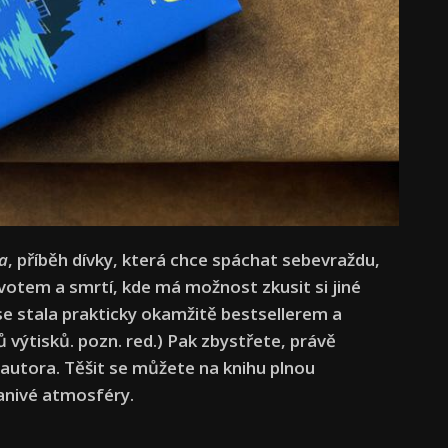
a
, příběh dívky, která chce spáchat sebevraždu,
ivotem a smrtí, kde má možnost zkusit si jiné
e stala prakticky okamžitě bestsellerem a
ů výtisků. pozn. red.) Pak zbystřete, právě
autora. Těšit se můžete na knihu plnou
manivé atmosféry.