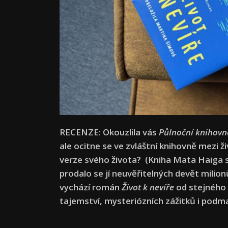
RECENZE: Okouzlila vás
Půlnoční knihovn
ale ocitne se ve zvláštní knihovně mezi ž
verze svého života? (Kniha Mata Haiga s
prodalo se jí neuvěřitelných devět milion
vychází román
Život k nevíře
od stejného 
tajemství, mysteriózních zážitků i pod