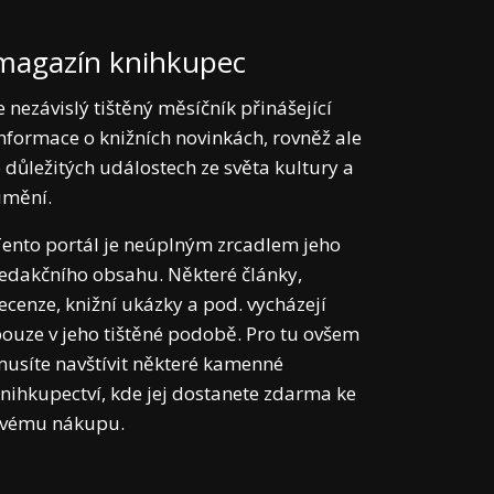
magazín knihkupec
e nezávislý tištěný měsíčník přinášející
nformace o knižních novinkách, rovněž ale
 důležitých událostech ze světa kultury a
umění.
ento portál je neúplným zrcadlem jeho
edakčního obsahu. Některé články,
ecenze, knižní ukázky a pod. vycházejí
ouze v jeho tištěné podobě. Pro tu ovšem
usíte navštívit některé kamenné
nihkupectví, kde jej dostanete zdarma ke
svému nákupu.