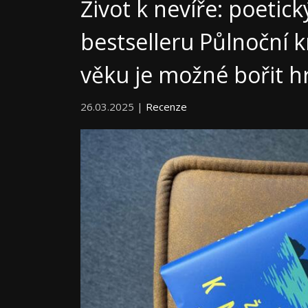
Život k nevíře: poetic
bestselleru Půlnoční k
věku je možné bořit hra
26.03.2025 |
Recenze