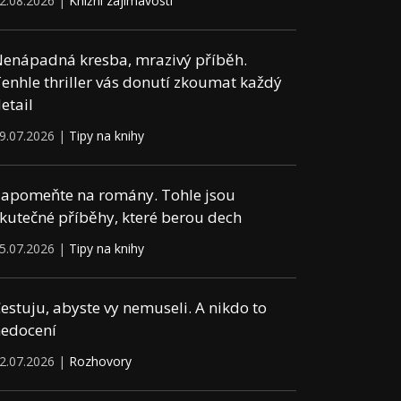
2.08.2026 |
Knižní zajímavosti
enápadná kresba, mrazivý příběh.
enhle thriller vás donutí zkoumat každý
etail
9.07.2026 |
Tipy na knihy
apomeňte na romány. Tohle jsou
kutečné příběhy, které berou dech
5.07.2026 |
Tipy na knihy
estuju, abyste vy nemuseli. A nikdo to
edocení
2.07.2026 |
Rozhovory