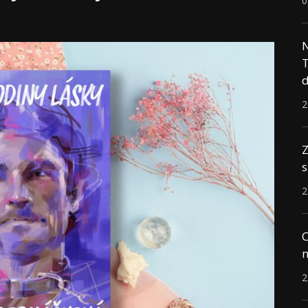
0
N
T
d
2
Z
s
2
C
n
2