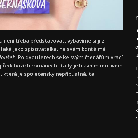
j
i
není třeba představovat, vybavíme si ji z
o
 také jako spisovatelka, na svém kontě má
loušek
. Po dvou letech se ke svým čtenářům vrací
v předchozích románech i tady je hlavním motivem
T
a, která je společensky nepřípustná, ta
r
r
p
m
k