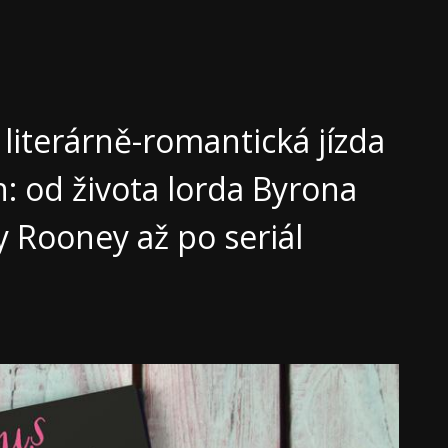
literárně-romantická jízda
h: od života lorda Byrona
ly Rooney až po seriál