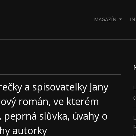
MAGAZÍN
IN
rečky a spisovatelky Jany
L
ový román, ve kterém
0
, peprná slůvka, úvahy o
L
p
ehy autorky