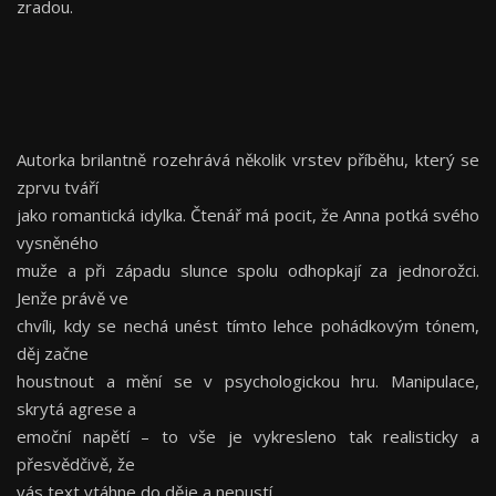
zradou.
Autorka brilantně rozehrává několik vrstev příběhu, který se
zprvu tváří
jako romantická idylka. Čtenář má pocit, že Anna potká svého
vysněného
muže a při západu slunce spolu odhopkají za jednorožci.
Jenže právě ve
chvíli, kdy se nechá unést tímto lehce pohádkovým tónem,
děj začne
houstnout a mění se v psychologickou hru. Manipulace,
skrytá agrese a
emoční napětí – to vše je vykresleno tak realisticky a
přesvědčivě, že
vás text vtáhne do děje a nepustí.