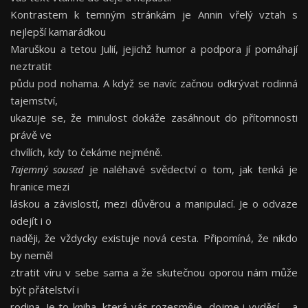
Kontrastem k temným stránkám je Annin vřelý vztah s
nejlepší kamarádkou
Maruškou a tetou Julií, jejichž humor a podpora jí pomáhají
neztratit
půdu pod nohama. A když se navíc začnou odkrývat rodinná
tajemství,
ukazuje se, že minulost dokáže zasáhnout do přítomnosti
právě ve
chvílích, kdy to čekáme nejméně.
Tajemný soused
je naléhavé svědectví o tom, jak tenká je
hranice mezi
láskou a závislostí, mezi důvěrou a manipulací. Je o odvaze
odejít i o
naději, že vždycky existuje nová cesta. Připomíná, že nikdo
by neměl
ztratit víru v sebe sama a že skutečnou oporou nám může
být přátelství i
rodina. Je to kniha, která vás rozesměje, dojme i vyděsí – a