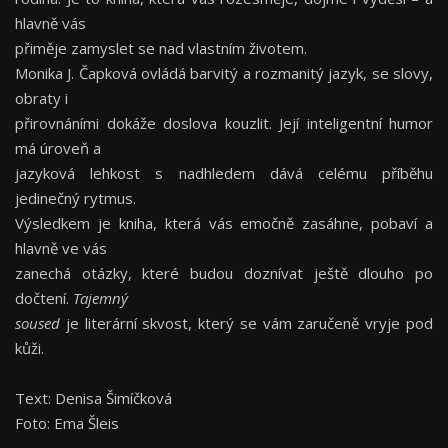
hlavně vás
přiměje zamyslet se nad vlastním životem.
Monika J. Čapková ovládá barvitý a rozmanitý jazyk, se slovy,
obraty i
přirovnáními dokáže doslova kouzlit. Její inteligentní humor
má úroveň a
jazyková lehkost s nadhledem dává celému příběhu
jedinečný rytmus.
Výsledkem je kniha, která vás emočně zasáhne, pobaví a
hlavně ve vás
zanechá otázky, které budou doznívat ještě dlouho po
dočtení.
Tajemný
soused
je literární skvost, který se vám zaručeně vryje pod
kůži.
Text: Denisa Šimíčková
Foto: Ema Šleis