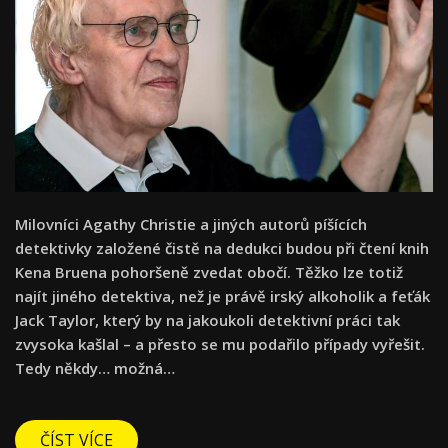
Milovníci Agathy Christie a jiných autorů píšících
detektivky založené čistě na dedukci budou při čtení knih
Kena Bruena pohoršeně zvedat obočí. Těžko lze totiž
najít jiného detektiva, než je právě irský alkoholik a feťák
Jack Taylor, který by na jakoukoli detektivní práci tak
zvysoka kašlal – a přesto se mu podařilo případy vyřešit.
Tedy někdy… možná…
ČÍST VÍCE