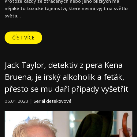
Protože každý ze ztracených nebo jeho blízkých má
nějaké to toxické tajemství, které nesmí vyjít na světlo
světa…
ČÍST VÍCE
Jack Taylor, detektiv z pera Kena
Bruena, je irský alkoholik a feťák,
přesto se mu daří případy vyšetřit
05.01.2023 |
Seriál detektivové