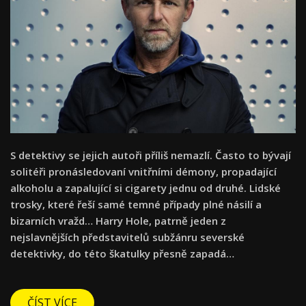
S detektivy se jejich autoři příliš nemazlí. Často to bývají
solitéři pronásledovaní vnitřními démony, propadající
alkoholu a zapalující si cigarety jednu od druhé. Lidské
trosky, které řeší samé temné případy plné násilí a
bizarních vražd… Harry Hole, patrně jeden z
nejslavnějších představitelů subžánru severské
detektivky, do této škatulky přesně zapadá…
ČÍST VÍCE