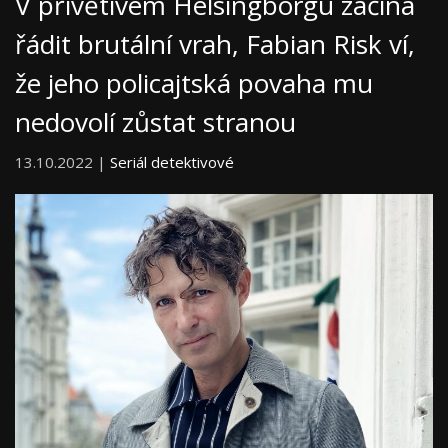
V přívětivém Helsingborgu začíná
řádit brutální vrah, Fabian Risk ví,
že jeho policajtská povaha mu
nedovolí zůstat stranou
13.10.2022 |
Seriál detektivové