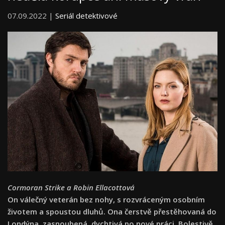
07.09.2022 |
Seriál detektivové
Cormoran Strike a Robin Ellacottová
On válečný veterán bez nohy, s rozvráceným osobním
životem a spoustou dluhů. Ona čerstvě přestěhovaná do
Londýna, zasnoubená, dychtivá po nové práci. Bolestivě