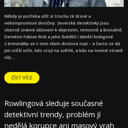
Někdy je potřeba užít si trochu té drsné a
nekompromisní divočiny. Severské detektivky jsou
obecně známé sklonem k depresím, temnotě a brutalitě.
Detektiv Fabian Risk a jeho švédští i dánští kolegové
z kriminálky se v tom všem doslova topí – a často se dá
jen stěží určit, kdo stojí na světlé, a kdo na temné straně
síly…
ČÍST VÍCE
Rowlingová sleduje současné
detektivní trendy, problém jí
nedělá korupce ani masový vrah