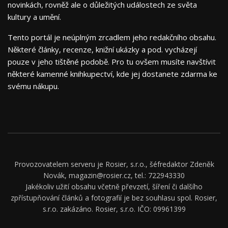
novinkách, rovněž ale o důležitých událostech ze světa
kultury a umění.
Tento portál je neúplným zrcadlem jeho redakčního obsahu.
Některé články, recenze, knižní ukázky a pod. vycházejí
pouze v jeho tištěné podobě. Pro tu ovšem musíte navštívit
některé kamenné knihkupectví, kde jej dostanete zdarma ke
svému nákupu.
Provozovatelem serveru je Rosier, s.r.o., šéfredaktor Zdeněk
Novák, magazin@rosier.cz, tel.: 722943330
Jakékoliv užití obsahu včetně převzetí, šíření či dalšího
zpřístupňování článků a fotografií je bez souhlasu spol. Rosier,
s.r.o. zakázáno. Rosier, s.r.o. IČO: 09961399