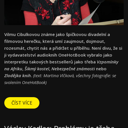
Vilmu Cibulkovou známe jako špičkovou divadelní a
filmovou herečku, která umí zaujmout, dojmout,
rozesmát, chytit nás a přidržet u příběhu. Není divu, že si
ji vydavatelství audioknih OneHotBook vybralo jako
interpretku takových bestsellerů jako třeba
Vzpomínky
na Afriku
,
Šikmý kostel
,
Nebezpečné známosti
nebo
Zlodějka knih
.
(text: Martina Vlčková, všechny fotografie: se
svolením OneHotBook)
ČÍST VÍCE