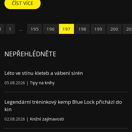
ČÍST VÍCE
í
1
…
195
196
197
198
199
200
20
NEPŘEHLÉDNĚTE
Léto ve stínu kleteb a vábení sirén
05.08.2026 |
Tipy na knihy
Legendární tréninkový kemp Blue Lock přichází do
kin
02.08.2026 |
Knižní zajímavosti