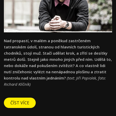
Nad propastí, v malém a poněkud zastrčeném
tatranském údolí, stranou od hlavních turistických
chodníků, stojí muž. Stačí udělat krok, a zřítí se desítky
metrů dolů. Stejně jako mnoho jiných před ním. Udělá to,
nebo dokáže nad pokušením zvítězit? A co vlastně lidi
nutí zničehonic vylézt na nenápadnou plošinu a ztratit
kontrolu nad vlastním jednáním?
(text: Jiří Popiolek, foto:
Richard Klíčník)
ČÍST VÍCE