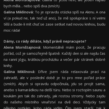
bych měla… nebo spíš dva
(smích)
.
Galina Miklínová:
To je opravdu otázka spíš na Alenu. A ona
ví (a pokud ne, tak teď už ano), že mě spolupráce s ní velmi
těší a bude-li mít chuť se zase setkat nad novou knihou, budu
moc ráda!
Dámy, co rády děláte, když právě nepracujete?
Alena Mornštajnová:
Momentálně mám pocit, že pracuju
pořád, což je samozřejmě špatně. Každý den si ale najdu čas
na ranní jógu, krátkou procházku a večer pár stránek dobré
knihy.
Galina Miklínová:
Dříve jsem ráda relaxovala prací na
zahradě, ale v poslední době je to pro mne pořád práce
(smích). Abych si opravdu odpočinula, jdu se projít sama,
anebo s kamarádkou na delší túru. Nebo si roztopím saunu a
koukám jen tak do zahrady, jak rostou stromy. Nebo zajdu
do našeho místního vinařství na dvě deci. Vždycky tam
někoho potkám, koho ráda vidím. Čím jsem starší, tak k