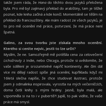
takže jsem ráda, že
Hana
do těchto dvou jazyků přeložena
byla. Pro mě byl zajímavý překlad do arabštiny, tam je těžké
poznat, kde kniha začíná a kde končí. Momentálně se těším na
překlad do francouzštiny. Ale mám radost ze všech jazyků, je
to pro mě ocenění mé práce, potvrzení, že má práce není
špatná.
Galino, za svou tvorbu jste získala mnoho ocenění.
Kterého si ceníte nejvíc, jestli to lze určit?
Myslím, že ne. Samozřejmě mě potěšila cena za celovečerní
Lichožrouty
z Indie, nebo Chicaga, protože si uvědomíte, že
vaše sdělení je srozumitelné napříč kontinenty. Ale čím dál
více mi dělají radost spíše jiná ocenění, kupříkladu když mi
16letá slečna napíše, že chce studovat ilustraci, protože
jsem ji odmalinka inspirovala, vyrostla na mých večerníčcích,
doma četli knihy s mými hrdiny. Jasně, byla malá, ale
vzpomněla si na to i v pubertě?! Jupííí, to pak vidíte, že vaše
práce má smysl.