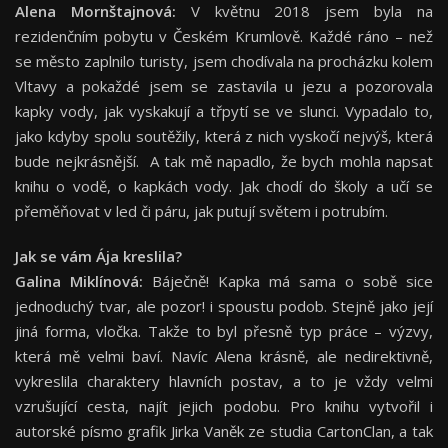
Alena Mornštajnová:
V květnu 2018 jsem byla na
rezidenčním pobytu v Českém Krumlově. Každé ráno – než
se město zaplnilo turisty, jsem chodívala na procházku kolem
Vltavy a pokaždé jsem se zastavila u jezu a pozorovala
kapky vody, jak vyskakují a třpytí se ve slunci. Vypadalo to,
jako kdyby spolu soutěžily, která z nich vyskočí nejvýš, která
bude nejkrásnější. A tak mě napadlo, že bych mohla napsat
knihu o vodě, o kapkách vody. Jak chodí do školy a učí se
přeměňovat v led či páru, jak putují světem i potrubím.
Jak se vám Ája kreslila?
Galina Miklínová:
Báječně! Kapka má sama o sobě sice
jednoduchý tvar, ale pozor! i spoustu podob. Stejně jako její
jiná forma, vločka. Takže to byl přesně typ práce – výzvy,
která mě velmi baví. Navíc Alena krásně, ale nedirektivně,
vykreslila charaktery hlavních postav, a to je vždy velmi
vzrušující cesta, najít jejich podobu. Pro knihu vytvořil i
autorské písmo grafik Jirka Vaněk ze studia CartonClan, a tak