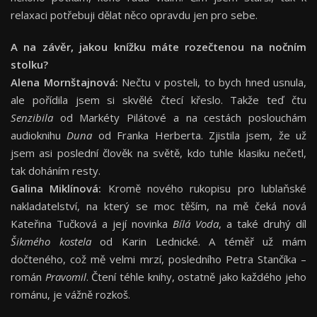
relaxaci potřebuji dělat něco opravdu jen pro sebe.
A na závěr, jakou knížku máte rozečtenou na nočním
stolku?
Alena Mornštajnová:
Nečtu v posteli, to bych hned usnula,
ale pořídila jsem si skvělé čtecí křeslo. Takže teď čtu
Senzibila
od Markéty Pilátové a na cestách poslouchám
audioknihu
Duna
od Franka Herberta. Zjistila jsem, že už
jsem asi poslední člověk na světě, kdo tuhle klasiku nečetl,
tak doháním resty.
Galina Miklínová:
Kromě nového rukopisu pro lublaňské
nakladatelství, na který se moc těším, na mě čeká nová
Kateřina Tučková a její novinka
Bílá Voda
, a také druhý díl
Šikmého kostela
od Karin Lednické. A téměř už mám
dočteného, což mě velmi mrzí, posledního Petra Stančíka –
román
Pravomil
. Čtení téhle knihy, ostatně jako každého jeho
románu, je vážně rozkoš.