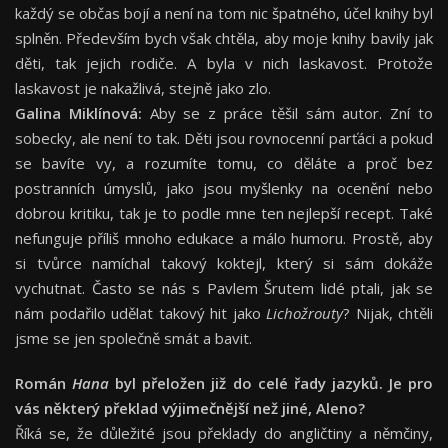
každý se občas bojí a není na tom nic špatného, účel knihy byl
splněn. Především bych však chtěla, aby moje knihy bavily jak
děti, tak jejich rodiče. A byla v nich laskavost. Protože
laskavost je nakažlivá, stejně jako zlo.
Galina Miklínová:
Aby se z práce těšil sám autor. Zní to
sobecky, ale není to tak. Děti jsou rovnocenní parťáci a pokud
se bavíte vy, a rozumíte tomu, co děláte a proč bez
postranních úmyslů, jako jsou myšlenky na ocenění nebo
dobrou kritiku, tak je to podle mne ten nejlepší recept. Také
nefunguje příliš mnoho edukace a málo humoru. Prostě, aby
si tvůrce namíchal takový koktejl, který si sám dokáže
vychutnat. Často se nás s Pavlem Šrutem lidé ptali, jak se
nám podařilo udělat takový hit jako
Lichožrouty
? Nijak, chtěli
jsme se jen společně smát a bavit.
Román
Hana
byl přeložen již do celé řady jazyků. Je pro
vás některý překlad výjimečnější než jiné, Aleno?
Říká se, že důležité jsou překlady do angličtiny a němčiny,