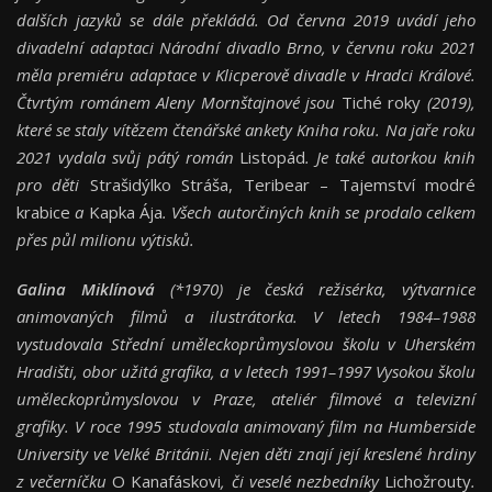
dalších jazyků se dále překládá. Od června 2019 uvádí jeho
divadelní adaptaci Národní divadlo Brno, v červnu roku 2021
měla premiéru adaptace v Klicperově divadle v Hradci Králové.
Čtvrtým románem Aleny Mornštajnové jsou
Tiché roky
(2019),
které se staly vítězem čtenářské ankety Kniha roku. Na jaře roku
2021 vydala svůj pátý román
Listopád
. Je také autorkou knih
pro děti
Strašidýlko Stráša, Teribear – Tajemství modré
krabice
a
Kapka Ája
. Všech autorčiných knih se prodalo celkem
přes půl milionu výtisků.
Galina Miklínová
(*1970) je česká režisérka, výtvarnice
animovaných filmů a ilustrátorka. V letech 1984–1988
vystudovala Střední uměleckoprůmyslovou školu v Uherském
Hradišti, obor užitá grafika, a v letech 1991–1997 Vysokou školu
uměleckoprůmyslovou v Praze, ateliér filmové a televizní
grafiky. V roce 1995 studovala animovaný film na Humberside
University ve Velké Británii. Nejen děti znají její kreslené hrdiny
z večerníčku
O Kanafáskovi
, či veselé nezbedníky
Lichožrouty
.