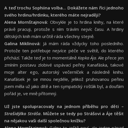
A teď trochu Sophiina volba...
Dokážete nám říci jednoho
svého hrdinu/hrdinku, kterého máte nejraději?
Alena Mornštajnová:
Obvykle je to hrdina knihy, na které
právě pracuji, protože s ním trávím nejvíc času. A hrdiny
dětských knih mám určitě ráda všechny stejně.
Galina Miklínová:
Já mám ráda vždycky toho posledního.
Protože ten potřebuje nejvíce péče ve světě, do kterého
přichází. Takže teď je to momentálně
Kapka Ája
. Ale přece jen
zmíním postavu zlobivé uspávací peřiny Kanafáska, takové
moje alter ego, autorský večerníček a následně knihu.
Kanafásek je se mnou nejdéle, jelikož pruhovanou peřinu
jsem měla už jako dítě a ten sympatický rošťák byl, a doufám
pořád je, ve mně přítomný.
Už jste spolupracovaly na jednom příběhu pro děti –
Strašidýlko Stráša
. Můžete se tedy po Strášovi a Áje těšit
na nějakou vaši další společnou knížku?
Alena Mornštajnová:
Galina to ještě neví, ale jeden nápad