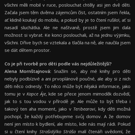
všichni měli mobil v ruce, poslouchat chtěly asi jen dvě děti.
Začala jsem těm dvěma zájemcům číst, ostatním jsem řekla,
ať klidně koukají do mobilu, a pokud by je to čtení rušilo!, ať si
nasadí sluchátka. Ale ne naštvaně, prostě jsem jim dala
možnost si vybrat. Ke konci poslouchali, až na jednu výjimku,
všichni. Dříve bych se vztekala a tlačila na ně, ale naučila jsem
se dát dětem prostor.
Co je při tvorbě pro děti podle vás nejdůležitější?
Alena Mornštajnová:
Snažím se, aby mé knihy pro děti
nebyly podbízivé a ani prvoplánově poučné, ale aby si z nich
děti něco odnesly. To něco může být nějaká informace, jako
tomu je v
Kapce Áje
, kde se přece jenom mimoděk dozvědí,
jak to s tou vodou v přírodě je. Ale může to být třeba i
takový ten aha moment, jako v
Teribearovi
, kdy děti možná
pochopí, že každý potřebujeme svůj domov. A že domov
není jen místo k bydlení, ale místo, kde nás mají rádi. Pokud
si u čtení knihy
Strašidýlko Stráša
malí čtenáři uvědomí, že