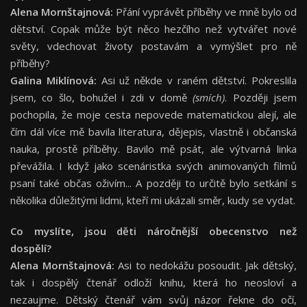
Alena Mornštajnová:
Přání vyprávět příběhy ve mně bylo od
dětství. Copak může být něco hezčího než vytvářet nové
světy, vdechovat životy postavám a vymýšlet pro ně
příběhy?
Galina Miklínová:
Asi už někde v raném dětství. Pokreslila
jsem, co šlo, bohužel i zdi v domě
(smích)
. Později jsem
pochopila, že moje cesta nepovede matematickou alejí, ale
čím dál více mě bavila literatura, dějepis, vlastně i občanská
nauka, prostě příběhy. Bavilo mě psát, ale výtvarná linka
převážila. I když jako scenáristka svých animovaných filmů
psaní také občas oživím... A později to určitě bylo setkání s
několika důležitými lidmi, kteří mi ukázali směr, kudy se vydat.
Co myslíte, jsou děti náročnější obecenstvo než
dospělí?
Alena Mornštajnová:
Asi to nedokážu posoudit. Jak dětský,
tak i dospělý čtenář odloží knihu, která ho neosloví a
nezaujme. Dětský čtenář vám svůj názor řekne do očí,