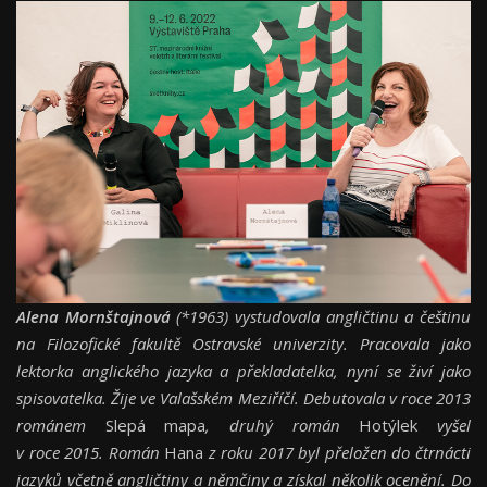
Alena Mornštajnová
(*1963) vystudovala angličtinu a češtinu
na Filozofické fakultě Ostravské univerzity. Pracovala jako
lektorka anglického jazyka a překladatelka, nyní se živí jako
spisovatelka. Žije ve Valašském Meziříčí. Debutovala v roce 2013
románem
Slepá mapa
, druhý román
Hotýlek
vyšel
v roce 2015. Román
Hana
z roku 2017 byl přeložen do čtrnácti
jazyků včetně angličtiny a němčiny a získal několik ocenění. Do