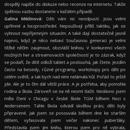
dospělý napíše do diskuze nebo recenze na internetu. Takže
zpětnou vazbu dostanete v každém případě.
Galina Miklínová:
Děti vám nic neodpustí. Jsou velmi
upřímné a bezprostřední. Nepoužívají příliš taktiku, jak se
vyhnout nepříjemným situacím. A také dají dostatečně jasně
najevo, když je něco nebaví. Současnou generaci je velmi
těžké něčím zaujmout, obzvlášť knihou. V konkurenci všech
možných her a streamovacích společností je to zázrak, když
se podaří, že dítě odloží tablet a poslouchá, jak čtete. Jezdím
často na besedy, různé programy, workshopy pro děti po
celém světě, a tak bych nad nimi nelámala hůl. Pořád to ještě
jde. Ale je to čím dál větší práce. A je potřeba, aby pomohla
rodina a škola. Zároveň se na ně nesmí tlačit. Nedávno jsem
měla čtení v Chicagu v české škole TGM během Noci s
Andersenem. Tahle škola odvádí skvělou práci, děti byly
připravené. Jak jsem se posouvala během dne ke starším
dětem, vyfasovala jsem večer nakonec puberťáky.
Představila jsem jim knihu, kterou jsem pro ně vybrala,