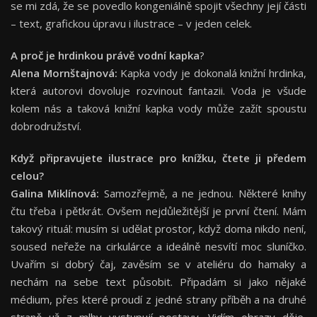
se mi zdá, že se povedlo kongeniálně spojit všechny její části
– text, grafickou úpravu i ilustrace – v jeden celek.
A proč je hrdinkou právě vodní kapka
?
Alena Mornštajnová:
Kapka vody je dokonalá knižní hrdinka,
která autorovi dovoluje rozvinout fantazii. Voda je všude
kolem nás a taková knižní kapka vody může zažít spoustu
dobrodružství.
Když připravujete ilustrace pro knížku, čtete ji předem
celou?
Galina Miklínová:
Samozřejmě, a ne jednou. Některé knihy
čtu třeba i pětkrát. Ovšem nejdůležitější je první čtení. Mám
takový rituál: musím si udělat prostor, když doma nikdo není,
soused neřeže na cirkulárce a ideálně nesvítí moc sluníčko.
Uvařím si dobrý čaj, zavěsím se v ateliéru do hamaky a
nechám na sebe text působit. Připadám si jako nějaké
médium, přes které proudí z jedné strany příběh a na druhé