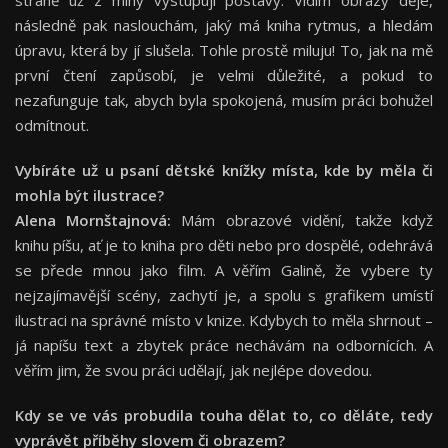
straně už z mlhy vystupují postavy. Vidím obrazy děje,
následně pak naslouchám, jaký má kniha rytmus, a hledám
úpravu, která by jí slušela. Tohle prostě miluju! To, jak na mě
první čtení zapůsobí, je velmi důležité, a pokud to
nezafunguje tak, abych byla spokojená, musím práci bohužel
odmítnout.
Vybíráte už u psaní dětské knížky místa, kde by měla či
mohla být ilustrace?
Alena Mornštajnová:
Mám obrazové vidění, takže když
knihu píšu, ať je to kniha pro děti nebo pro dospělé, odehrává
se přede mnou jako film. A věřím Galině, že vybere ty
nejzajímavější scény, zachytí je, a spolu s grafikem umístí
ilustraci na správné místo v knize. Kdybych to měla shrnout –
já napíšu text a zbytek práce nechávám na odbornících. A
věřím jim, že svou práci udělají, jak nejlépe dovedou.
Kdy se ve vás probudila touha dělat to, co děláte, tedy
vyprávět příběhy slovem či obrazem?