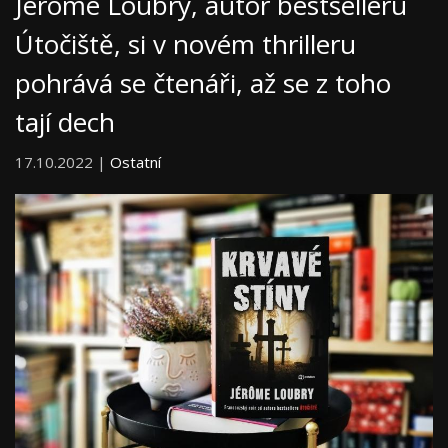
Jérôme Loubry, autor bestselleru
Útočiště, si v novém thrilleru
pohrává se čtenáři, až se z toho
tají dech
17.10.2022 |
Ostatní