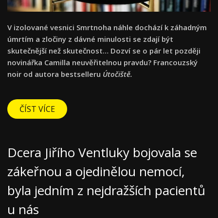
V izolované vesnici Smrtnoha náhle dochází k záhadným
úmrtím a zločiny z dávné minulosti se zdají být
skutečnější než skutečnost… Dozví se o pár let později
novinářka Camilla neuvěřitelnou pravdu? Francouzský
noir od autora bestselleru
Útočiště.
ČÍST VÍCE
Dcera Jiřího Ventluky bojovala se
zákeřnou a ojedinělou nemocí,
byla jedním z nejdražších pacientů
u nás