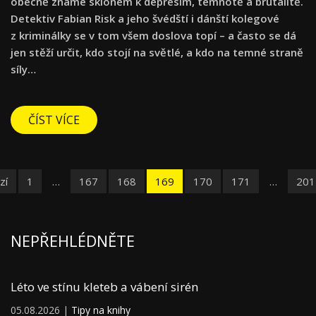
obecně známé sklonem k depresím, temnotě a brutalitě.
Detektiv Fabian Risk a jeho švédští i dánští kolegové
z kriminálky se v tom všem doslova topí – a často se dá
jen stěží určit, kdo stojí na světlé, a kdo na temné straně
síly…
ČÍST VÍCE
zí
1
…
167
168
169
170
171
…
201
NEPŘEHLÉDNĚTE
Léto ve stínu kleteb a vábení sirén
05.08.2026 |
Tipy na knihy