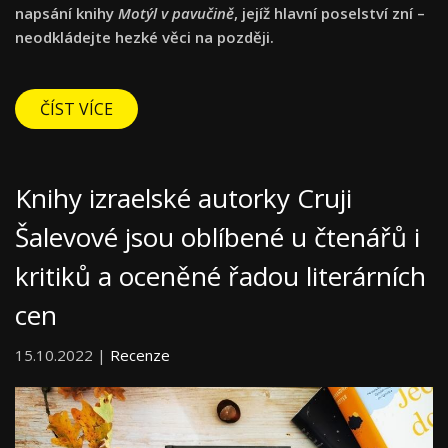
napsání knihy
Motýl v pavučině
, jejíž hlavní poselství zní –
neodkládejte hezké věci na později.
ČÍST VÍCE
Knihy izraelské autorky Cruji
Šalevové jsou oblíbené u čtenářů i
kritiků a oceněné řadou literárních
cen
15.10.2022 |
Recenze