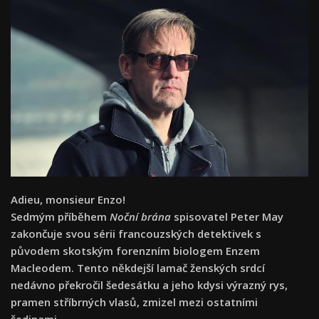
Adieu, monsieur Enzo!
Sedmým příběhem
Noční brána
spisovatel Peter May
zakončuje svou sérii francouzských detektivek s
původem skotským forenzním biologem Enzem
Macleodem. Tento někdejší lamač ženských srdcí
nedávno překročil šedesátku a jeho kdysi výrazný rys,
pramen stříbrných vlasů, zmizel mezi ostatními
šedinami.