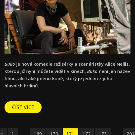
Buko
je nová komedie režisérky a scenáristky Alice Nellis,
kterou již nyní můžete vidět v kinech.
Buko
není jen název
filmu, ale také jméno koně, který je jedním z jeho
hlavních hrdinů.
ČÍST VÍCE
zí
1
…
169
170
171
172
173
…
201