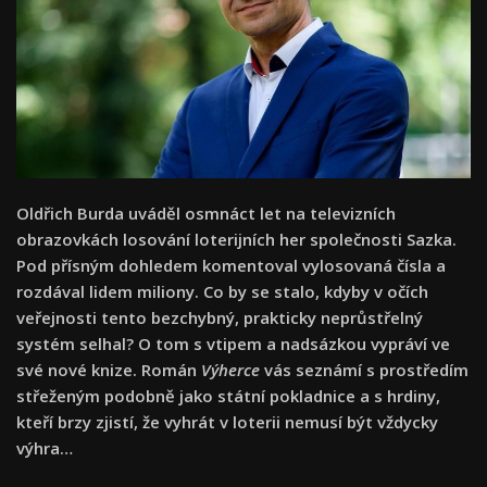
Oldřich Burda uváděl osmnáct let na televizních
obrazovkách losování loterijních her společnosti Sazka.
Pod přísným dohledem komentoval vylosovaná čísla a
rozdával lidem miliony. Co by se stalo, kdyby v očích
veřejnosti tento bezchybný, prakticky neprůstřelný
systém selhal? O tom s vtipem a nadsázkou vypráví ve
své nové knize. Román
Výherce
vás seznámí s prostředím
střeženým podobně jako státní pokladnice a s hrdiny,
kteří brzy zjistí, že vyhrát v loterii nemusí být vždycky
výhra…