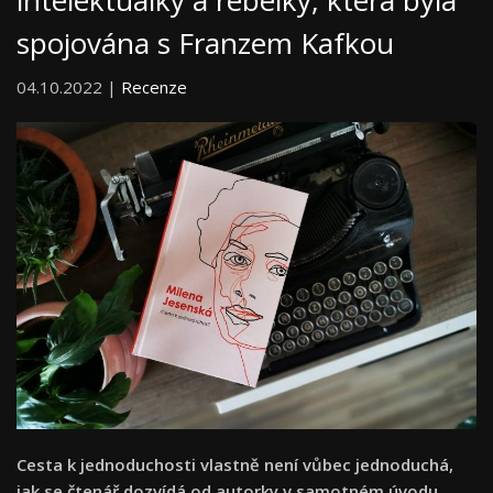
intelektuálky a rebelky, která byla
spojována s Franzem Kafkou
04.10.2022 |
Recenze
Cesta k jednoduchosti vlastně není vůbec jednoduchá,
jak se čtenář dozvídá od autorky v samotném úvodu