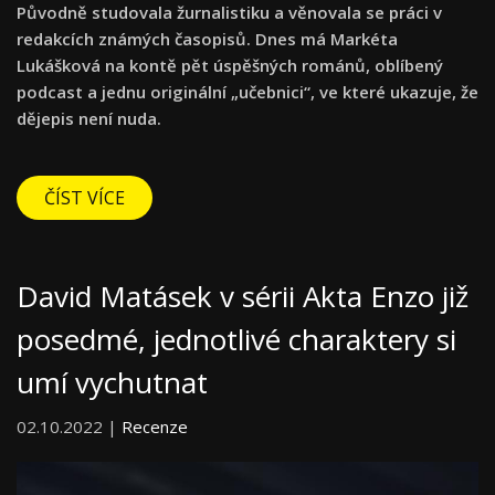
Původně studovala žurnalistiku a věnovala se práci v
redakcích známých časopisů. Dnes má Markéta
Lukášková na kontě pět úspěšných románů, oblíbený
podcast a jednu originální
„
učebnici
“
, ve které ukazuje, že
d
ějepis není nuda.
ČÍST VÍCE
David Matásek v sérii Akta Enzo již
posedmé, jednotlivé charaktery si
umí vychutnat
02.10.2022 |
Recenze