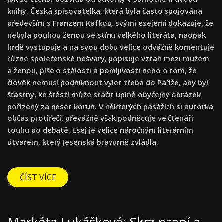
knihy. Česká spisovatelka, která byla často spojována
především s Franzem Kafkou, svými esejemi dokazuje, že
nebyla pouhou ženou ve stínu velkého literáta, naopak
hrdě vystupuje a na svou dobu velice odvážně komentuje
různé společenské nešvary, popisuje vztah mezi mužem
a ženou, píše o stálosti a pomíjivosti nebo o tom, že
člověk nemusí podniknout výlet třeba do Paříže, aby byl
šťastný, ke štěstí může stačit úplně obyčejný obrázek
pořízený za deset korun. V některých pasážích si autorka
občas protiřečí, převážně však podněcuje ve čtenáři
touhu po debatě. Esej je velice náročným literárním
útvarem, který Jesenská bravurně zvládla.
ČÍST VÍCE
Markéta Lukášková: Skrz psaní a