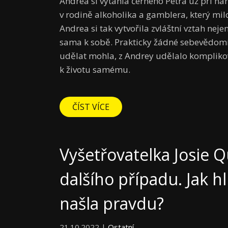
Andrea si vytáhla černého Petra už při na
v rodině alkoholika a gamblera, který milo
Andrea si tak vytvořila zvláštní vztah ne
sama k sobě. Prakticky žádné sebevědomí,
udělat mohla, z Andrey udělalo komplikov
k životu samému.
ČÍST VÍCE
Vyšetřovatelka Josie 
dalšího případu. Jak 
našla pravdu?
21.10.2022 |
Ostatní