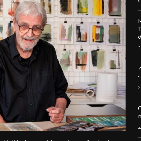
0
N
T
d
2
Z
s
2
C
n
2