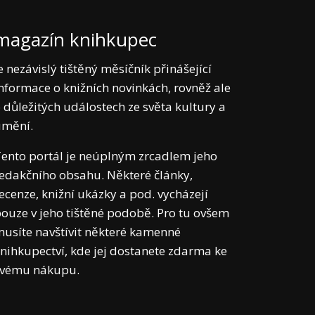
magazín knihkupec
e nezávislý tištěný měsíčník přinášející
nformace o knižních novinkách, rovněž ale
 důležitých událostech ze světa kultury a
umění.
ento portál je neúplným zrcadlem jeho
edakčního obsahu. Některé články,
ecenze, knižní ukázky a pod. vycházejí
ouze v jeho tištěné podobě. Pro tu ovšem
usíte navštívit některé kamenné
nihkupectví, kde jej dostanete zdarma ke
svému nákupu.