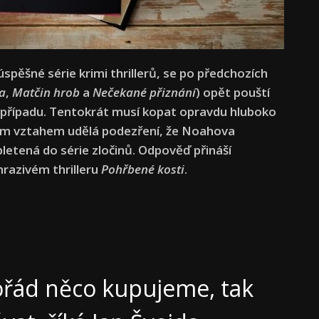
spěšné série krimi thrillerů, se po předchozích
a
,
Matčin hrob
a
Nečekané přiznání
) opět pouští
případu. T
entokrát musí kopat opravdu hluboko
jejím vztahem udělá podezření, že Noahova
etená do série zločinů. Odpověď přináší
razivém thrilleru
Pohřbené kosti
.
 pořád něco kupujeme, tak