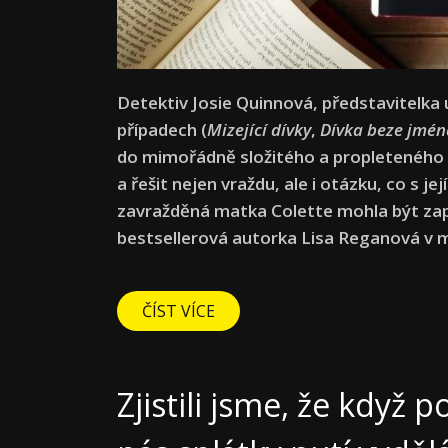
Detektiv Josie Quinnová, představitelka ú
případech (
Mizející dívky
,
Dívka beze jmén
do mimořádně složitého a propleteného 
a řešit nejen vraždu, ale i otázku, co s 
zavražděná matka Colette mohla být zapl
bestsellerová autorka Lisa Reganová v m
ČÍST VÍCE
Zjistili jsme, že když