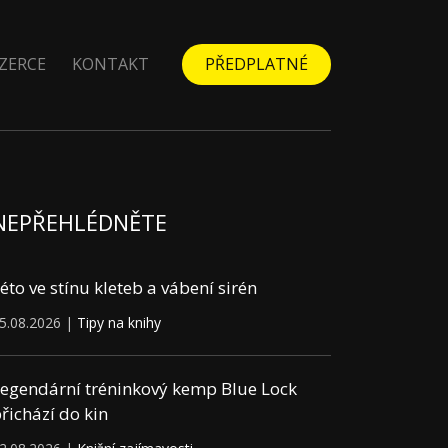
ZERCE
KONTAKT
PŘEDPLATNÉ
NEPŘEHLÉDNĚTE
éto ve stínu kleteb a vábení sirén
5.08.2026 |
Tipy na knihy
egendární tréninkový kemp Blue Lock
řichází do kin