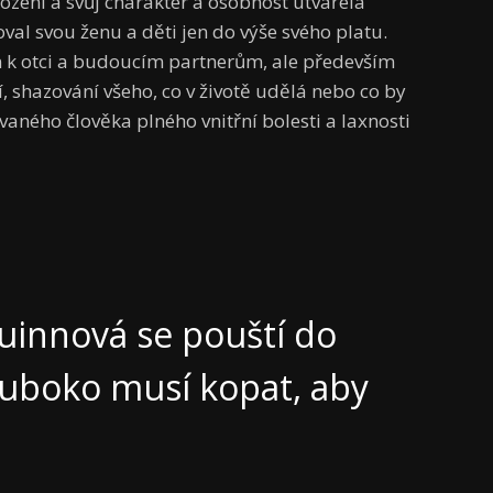
rození a svůj charakter a osobnost utvářela
val svou ženu a děti jen do výše svého platu.
jen k otci a budoucím partnerům, ale především
 shazování všeho, co v životě udělá nebo co by
aného člověka plného vnitřní bolesti a laxnosti
Quinnová se pouští do
hluboko musí kopat, aby