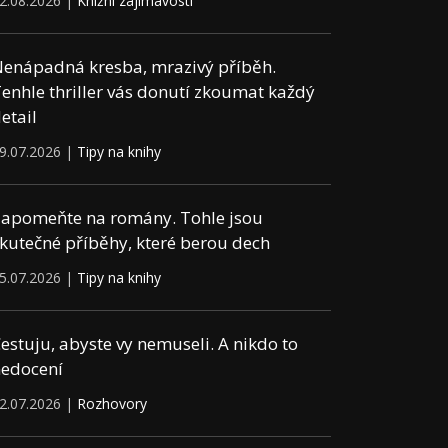
2.08.2026 |
Knižní zajímavosti
enápadná kresba, mrazivý příběh.
enhle thriller vás donutí zkoumat každý
etail
9.07.2026 |
Tipy na knihy
apomeňte na romány. Tohle jsou
kutečné příběhy, které berou dech
5.07.2026 |
Tipy na knihy
estuju, abyste vy nemuseli. A nikdo to
edocení
2.07.2026 |
Rozhovory