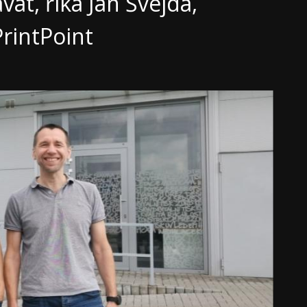
vat, říká Jan Švejda,
PrintPoint