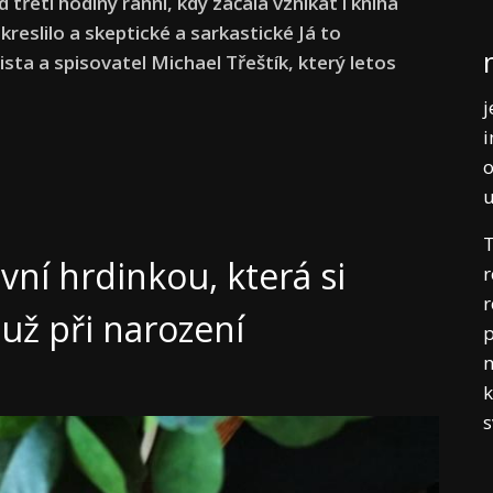
třetí hodiny ranní, kdy začala vznikat i kniha
 kreslilo a skeptické a sarkastické Já to
ista a spisovatel Michael Třeštík, který letos
j
i
o
T
vní hrdinkou, která si
r
r
už při narození
p
m
k