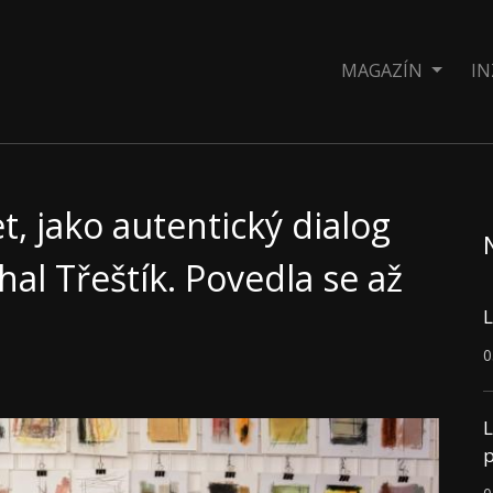
MAGAZÍN
IN
t, jako autentický dialog
hal Třeštík. Povedla se až
L
0
L
p