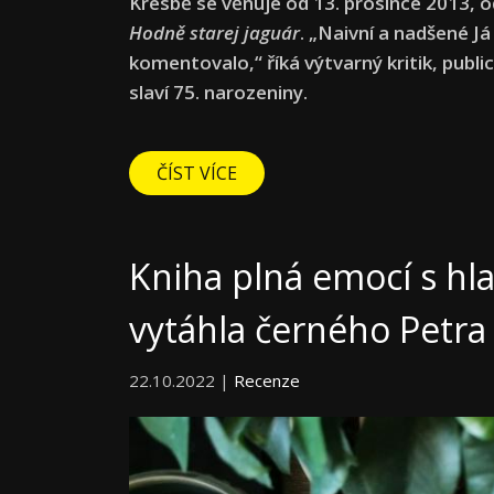
Kresbě se věnuje od 13. prosince 2013, od 
Hodně starej jaguár
. „Naivní a nadšené Já
komentovalo,“ říká výtvarný kritik, public
slaví 75. narozeniny.
ČÍST VÍCE
Kniha plná emocí s hla
vytáhla černého Petra 
22.10.2022 |
Recenze