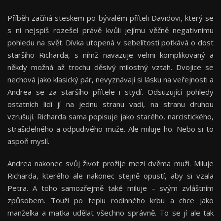
Příběh začíná steskem po bývalém příteli Davidovi, který se
s ní nejspíš rozešel právě kvůli jejímu věčně negativnímu
pohledu na svět. Dívka utopená v sebelítosti potkává o dost
staršího Richarda, s nímž navazuje velmi komplikovaný a
někdy možná až trochu děsivý milostný vztah. Dvojice se
nechová jako klasický pár, nevyznávají si lásku na veřejnosti a
Andrea se za staršího přítele i stydí. Odsuzující pohledy
ostatních lidí jí na jednu stranu vadí, na stranu druhou
vzrušují. Richarda sama popisuje jako starého, narcistického,
strašidelného a odpudivého muže. Ale miluje ho. Nebo si to
aspoň myslí.
Andrea nakonec svůj život prožije mezi dvěma muži. Miluje
Richarda, kterého ale nakonec stejně opustí, aby si vzala
Petra. A toho samozřejmě také miluje – svým zvláštním
způsobem. Touží po teplu rodinného krbu a chce jako
manželka a matka udělat všechno správně. To se jí ale tak