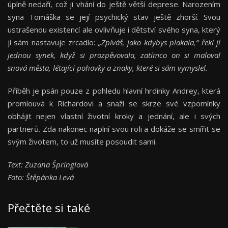
úplně nedaří, což ji vhání do ještě větší deprese. Narozením
syna Tomáška se její psychický stav ještě zhorší. Svou
ustrašenou existencí ale ovlivňuje i dětství svého syna, který
jí sám nastavuje zrcadlo:
„Zpíváš, jako kdybys plakala,“ řekl jí
jednou synek, když si prozpěvovala, zatímco on si maloval
snová města, létající pohovky a znaky, které si sám vymyslel.
Příběh je psán pouze z pohledu hlavní hrdinky Andrey, která
promlouvá k Richardovi a snaží se skrze své vzpomínky
obhájit nejen vlastní životní kroky a jednání, ale i svých
partnerů. Zda nakonec naplní svou roli a dokáže se smířit se
svým životem, to už musíte posoudit sami.
Text: Zuzana Špringlová
Foto: Štěpánka Levá
Přečtěte si také