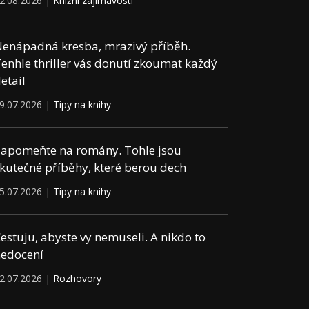
2.08.2026 |
Knižní zajímavosti
enápadná kresba, mrazivý příběh.
enhle thriller vás donutí zkoumat každý
etail
9.07.2026 |
Tipy na knihy
apomeňte na romány. Tohle jsou
kutečné příběhy, které berou dech
5.07.2026 |
Tipy na knihy
estuju, abyste vy nemuseli. A nikdo to
edocení
2.07.2026 |
Rozhovory