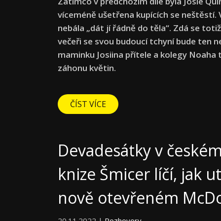
Zatímco v předchozím díle byla Josie Qui
víceméně ušetřena kupících se neštěstí.
nebála „dát jí řádně do těla“. Zdá se tot
večeři se svou budoucí tchyní bude ten 
maminku Josiina přítele a kolegy Noaha 
záhonu květin.
ČÍST VÍCE
Devadesátky v českém 
knize Šmicer líčí, jak 
nově otevřeném McDo
20.11.2022 |
Rozhovory