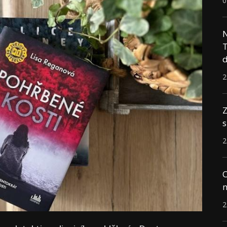
0
N
T
d
2
Z
s
2
C
n
2