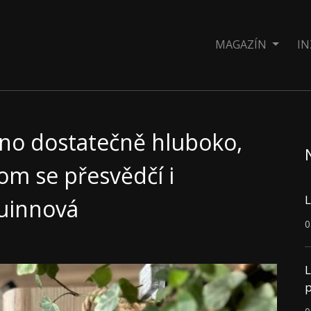
MAGAZÍN
IN
eno dostatečně hluboko,
tom se přesvědčí i
L
Quinnová
0
L
p