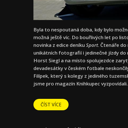
Byla to nespoutaná doba, kdy bylo možné 
možná ještě víc. Do bouřlivých let po lis
novinka z edice deníku
Sport
. Čtenáře do
unikátních fotografií i jedinečné jízdy do
Horst Siegl a na místo spolujezdce zarytý 
devadesátky v českém fotbale neskončily,
Filípek, který s kolegy z jediného tuzems
jsme pro magazín Knihkupec vyzpovídali.
ČÍST VÍCE