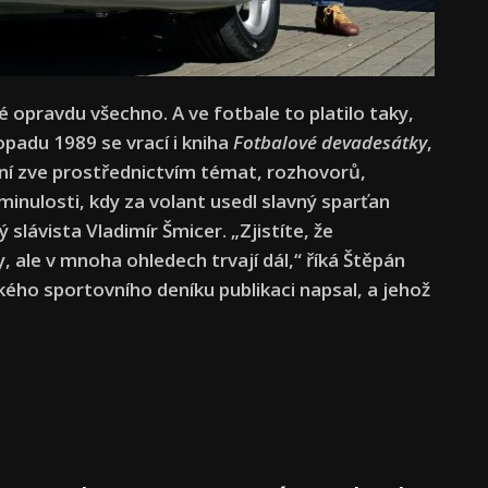
opravdu všechno. A ve fotbale to platilo taky,
topadu 1989 se vrací i kniha
Fotbalové devadesátky
,
 ní zve prostřednictvím témat, rozhovorů,
 minulosti, kdy za volant usedl slavný sparťan
slávista Vladimír Šmicer. „Zjistíte, že
 ale v mnoha ohledech trvají dál,“ říká Štěpán
kého sportovního deníku publikaci napsal, a jehož