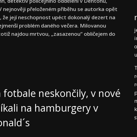
nn, detektiv policejního oddělení v Dentonu,
 V nejnověji přeloženém příběhu se autorka opět
iž, že její neschopnost upéct dokonalý dezert na
nejmenší problém daného večera. Milovanou
j
totiž najdou mrtvou, „zasazenou“ obličejem do
i
o
T
r
r
fotbale neskončily, v nové
p
m
utíkali na hamburgery v
k
nald´s