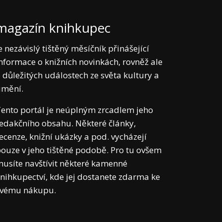
magazín knihkupec
e nezávislý tištěný měsíčník přinášející
nformace o knižních novinkách, rovněž ale
 důležitých událostech ze světa kultury a
umění.
ento portál je neúplným zrcadlem jeho
edakčního obsahu. Některé články,
ecenze, knižní ukázky a pod. vycházejí
ouze v jeho tištěné podobě. Pro tu ovšem
usíte navštívit některé kamenné
nihkupectví, kde jej dostanete zdarma ke
svému nákupu.