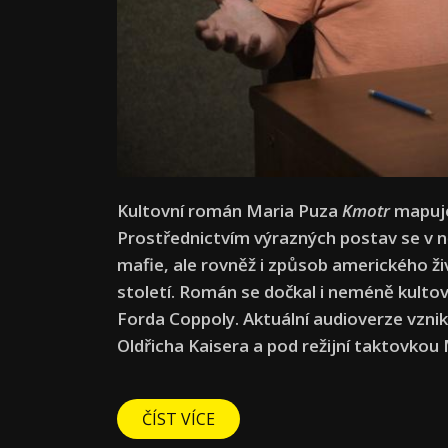
Kultovní román Maria Puza
Kmotr
mapuje
Prostřednictvím výrazných postav se v ně
mafie, ale rovněž i způsob amerického ži
století. Román se dočkal i neméně kultov
Forda Coppoly. Aktuální audioverze vzni
Oldřicha Kaisera a pod režijní taktovkou
ČÍST VÍCE