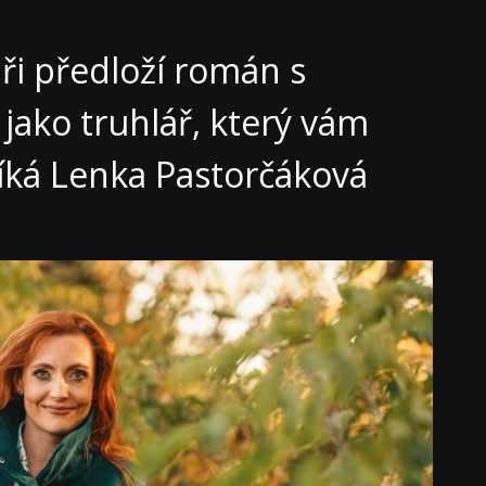
áři předloží román s
 jako truhlář, který vám
říká Lenka Pastorčáková