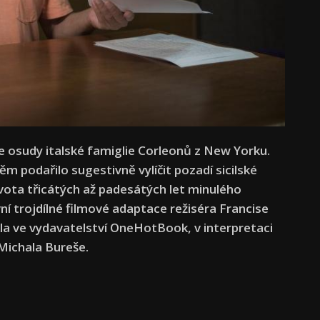
 osudy italské famiglie Corleonů z New Yorku.
m podařilo sugestivně vylíčit pozadí sicilské
vota třicátých až padesátých let minulého
ní trojdílné filmové adaptace režiséra Francise
kla ve vydavatelství OneHotBook, v interpretaci
 Michala Bureše.