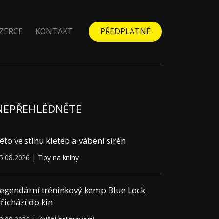
ZERCE
KONTAKT
PŘEDPLATNÉ
NEPŘEHLÉDNĚTE
éto ve stínu kleteb a vábení sirén
5.08.2026 |
Tipy na knihy
egendární tréninkový kemp Blue Lock
řichází do kin