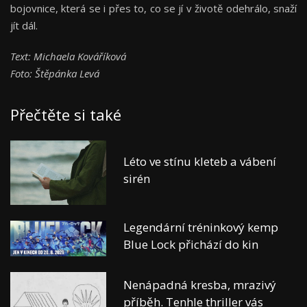
bojovnice, která se i přes to, co se jí v životě odehrálo, ​​snaží
jít dál.
Text: Michaela Kováříková
Foto: Štěpánka Levá
Přečtěte si také
Léto ve stínu kleteb a vábení
sirén
Legendární tréninkový kemp
Blue Lock přichází do kin
Nenápadná kresba, mrazivý
příběh. Tenhle thriller vás