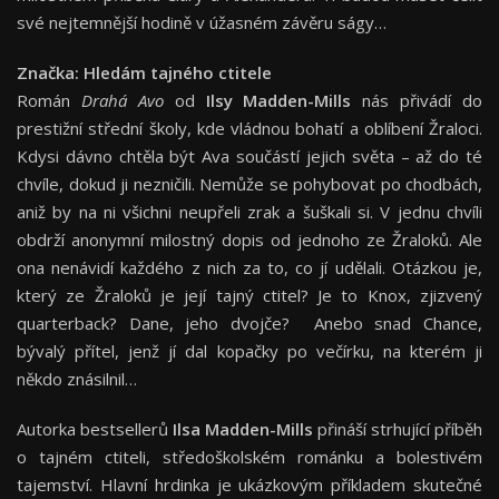
své nejtemnější hodině v úžasném závěru ságy…
Značka: Hledám tajného ctitele
Román
Drahá Avo
od
Ilsy Madden-Mills
nás přivádí do
prestižní střední školy, kde vládnou bohatí a oblíbení Žraloci.
Kdysi dávno chtěla být Ava součástí jejich světa – až do té
chvíle, dokud ji nezničili. Nemůže se pohybovat po chodbách,
aniž by na ni všichni neupřeli zrak a šuškali si. V jednu chvíli
obdrží anonymní milostný dopis od jednoho ze Žraloků. Ale
ona nenávidí každého z nich za to, co jí udělali. Otázkou je,
který ze Žraloků je její tajný ctitel? Je to Knox, zjizvený
quarterback? Dane, jeho dvojče? Anebo snad Chance,
bývalý přítel, jenž jí dal kopačky po večírku, na kterém ji
někdo znásilnil…
Autorka bestsellerů
Ilsa Madden-Mills
přináší strhující příběh
o tajném ctiteli, středoškolském románku a bolestivém
tajemství. Hlavní hrdinka je ukázkovým příkladem skutečné