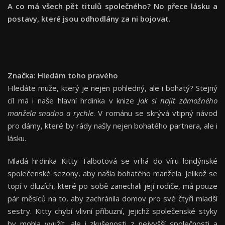
A co má všech pět titulů společného? No přece lásku a
postavy, které jsou odhodlány za ni bojovat.
Značka: Hledám toho pravého
Hledáte muže, který je nejen pohledný, ale i bohatý? Stejný
cíl má i naše hlavní hrdinka v knize
Jak si najít zámožného
manžela snadno a rychle
. V románu se skrývá vtipný návod
pro dámy, které by rády našly nejen bohatého partnera, ale i
lásku.
Mladá hrdinka Kitty Talbotová se vrhá do víru londýnské
společenské sezony, aby našla bohatého manžela. Jelikož se
topí v dluzích, které po sobě zanechali její rodiče, má pouze
pár měsíců na to, aby zachránila domov pro své čtyři mladší
sestry. Kitty chybí vlivní příbuzní, jejichž společenské styky
by mohla využít, ale i zkušenosti z nejvyšší společnosti a