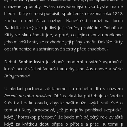
uhlazené způsoby. Avšak cílevědomější dívku byste marně
hledali. Kitty si musí pospíšit, společenská sezona roku 1818
začíná a není času nazbyt. Naneštěstí naráží na lorda
Radcliffa, který jako jediný její záměry prohlédne. Odhalí, oč
Kitty ve skutečnosti jde, a poté, co jejímu kouzlu podlehne
jeho mladší bratr, se rozhodne její plány zmařit. Dokáže Kitty
opatřit peníze a zachránit své sestry před chudobou?
Debut
Sophie Irwin
je vtipné, moderní a svižné vyprávění,
které ocení všichni fanoušci autorky Jane Austenové a série
Bridgertonovi
.
U hledání partnera zůstaneme i u druhého díla s názvem
Recept na toho pravého
. Občas zkrátka potřebujete špetku
štěstí a hrstku osudu, abyste našli muže svých snů. Své o
tom ví i Ruby Brooksová, jež je nejdřív poněkud skeptická,
když jí horoskop předpoví, že bude mít báječný rok. Zvláště
když za krátkou dobu přijde o přítele a práci. K tomu ji