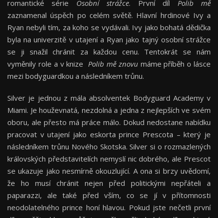
romantické série
Osobní strážce
. První díl
Polib mě
zaznamenal úspěch po celém světě. Hlavní hrdinové Ivy a
Ryan nebyli tím, za koho se vydávali. Ivy jako bohatá dědička
byla na univerzitě v utajení a Ryan jako tajný osobní strážce
se ji snažil chránit za každou cenu. Tentokrát se nám
vyměnily role a v knize
Polib mě znovu
máme příběh o lásce
mezi bodyguardkou a následníkem trůnu.
Silver je jednou z mála absolventek Bodyguard Academy v
Miami. Je houževnatá, nezdolná a jedna z nejlepších ve svém
oboru, ale přesto má práce málo. Dokud nedostane nabídku
pracovat v utajení jako eskorta prince Prescota – který je
následníkem trůnu Nového Skotska. Silver si o rozmazlených
královských představitelích nemyslí nic dobrého, ale Prescot
se ukazuje jako nesmírně okouzlující. A ona si brzy uvědomí,
že ho musí chránit nejen před politickými nepřáteli a
paparazzi, ale také před vším, co se jí v přítomnosti
neodolatelného prince honí hlavou. Pokud jste nečetli první