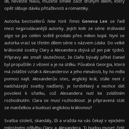
díl, nevěšte hlavu, můžete směle začít druhým dílem, který
opět slibuje dávku přitažlivosti a romantiky.
Autorka bestsellerů
New York Times
Geneva Lee
se řadí
mezi nejprodávanější autorky. Jejích knih ze série
Královská
sága
se po celém světě prodalo přes milion kopií. Nyní se
autorka vrací se třetím dílem série s názvem
Láska.
Do velké
královské svatby Clary a Alexandera zbývá už jen pár týdnů.
Přípravy ale zmaří skutečnost, že Clařin bývalý přítel Daniel
byl propuštěn z vězení a je na útěku. Půvabná Georgia, která
má zvláštní vztah k Alexanderovi a jeho minulosti, by ho měla
pomoci najít. Alexanderův otec, anglický král, stále není z
nadcházející svatby nadšený, je tvrdohlavý a nechce dát
povolení k sňatku, což Alexandera nutí ke zvláštním
rozhodnutím. Clara se musí rozhodnout. Je připravená stát
se manželkou a budoucí anglickou královnou?
Svatba století, skandály, lži a vražda na vás čekají v epickém
milostném příběhu Clary a Alexandera. Ti budou muset čelit