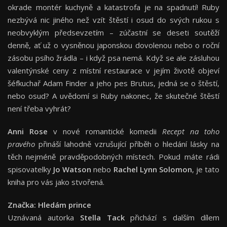
okrade montér kuchyně a katastrofa je na spadnutí! Ruby
nezbývá nic jiného než vzít štěstí i osud do svých rukou s
neobvyklým předsevzetím – zúčastní se deseti soutěží
denně, ať už o vysněnou japonskou dovolenou nebo o roční
zásobu psího žrádla – i když psa nemá. Když se ale zásluhou
valentýnské ceny z místní restaurace v jejím životě objeví
šéfkuchař Adam Finder a jeho pes Brutus, jedná se o štěstí,
nebo osud? A uvědomí si Ruby nakonec, že skutečné štěstí
není třeba vyhrát?
Anni Rose
v nové romantické komedii
Recept na toho
pravého
přináší lahodně vzrušující příběh o hledání lásky na
těch nejméně pravděpodobných místech. Pokud máte rádi
spisovatelky
Jo Watson
nebo
Rachel Lynn Solomon
, je tato
kniha pro vás jako stvořená.
Značka: Hledám prince
Uznávaná autorka
Stella Tack
přichází s dalším dílem