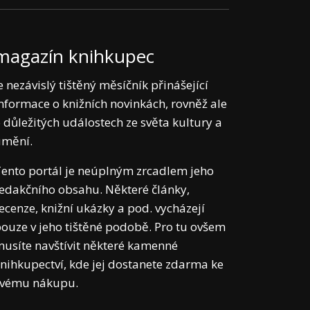
magazín knihkupec
e nezávislý tištěný měsíčník přinášející
nformace o knižních novinkách, rovněž ale
 důležitých událostech ze světa kultury a
umění.
ento portál je neúplným zrcadlem jeho
edakčního obsahu. Některé články,
ecenze, knižní ukázky a pod. vycházejí
ouze v jeho tištěné podobě. Pro tu ovšem
usíte navštívit některé kamenné
nihkupectví, kde jej dostanete zdarma ke
svému nákupu.