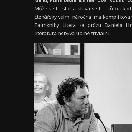
knihu, které běžní lidé nemusejí vůbec ro
Může se to stát a stává se to. Třeba kn
čtenářsky velmi náročná, má komplikovano
Palmknihy Litera za prózu Daniela Hr
literatura nebývá úplně triviální.