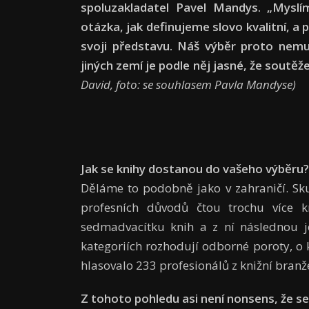
spoluzakladatel Pavel Mandys. „Mysl
otázka, jak definujeme slovo kvalitní, a pa
svoji představu. Náš výběr proto nemu
jiných zemí je podle něj jasné, že soutěž
David, foto: se souhlasem Pavla Mandyse)
Jak se knihy dostanou do vašeho výběru?
Děláme to podobně jako v zahraničí. Skup
profesních důvodů čtou tro­chu více k
sedmadvacítku knih a z ní následnou j
katego­riích rozhodují odborné poroty, o k
hlasovalo 233 profesionálů z knižní branž
Z tohoto pohledu asi není nonsens, že se 