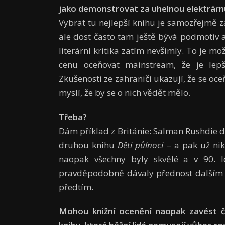
jako demonstrovat za uhelnou elektrárn
Vybrat tu nejlepší knihu je samozřejmě z
ale dost často tam ještě bývá podmotiv a 
literární kritika zatím nevšimly. To je m
cenu oceňovat mainstream, že je lep
Zkušenosti ze zahraničí ukazují, že se oceň
myslí, že by se o nich vědět mělo.
Třeba?
Dám příklad z Británie: Salman Rushdie d
druhou knihu
Děti půlnoci
– a pak už nik
naopak všechny byly skvělé a v 90. le
pravděpo­dobně dávaly přednost dalším au
předtím.
Mohou knižní ocenění naopak zavést č