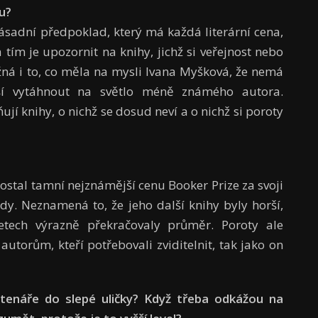
u?
ásadní předpoklad, který má každá literární cena,
tím je upozornit na knihy, jichž si veřejnost nebo
ožná i to, co měla na mysli Ivana Myšková, že nemá
ší vytáhnout na světlo méně zná­mého autora.
ují knihy, o nichž se dosud neví a o nichž si poroty
ostal tamní nejznámější cenu Booker Prize za svoji
dy. Neznamená to, že jeho další knihy byly horší,
tech výrazně pře­kračovaly průměr. Poroty ale
torům, kteří potřebovali zviditelnit, tak jako on
tenáře do slepé uličky? Když třeba odkážou na