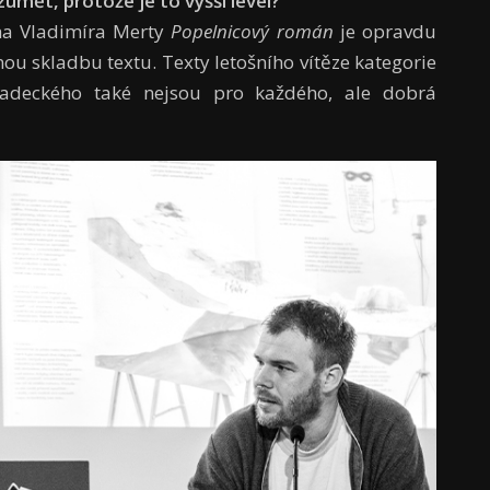
zumět, protože je to vyšší level?
iha Vladimíra Merty
Popelnicový román
je opravdu
u skladbu textu. Texty letošního vítěze katego­rie
adeckého také nejsou pro kaž­dého, ale dobrá