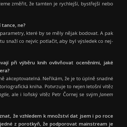
eme změřit, že tamten je rych­lejší, bystřejší nebo
í tance, ne?
 parametry, které by se měly nějak bodovat. A pak
tu snaží co nejvíc potlačit, aby byl výsledek co nej­
ají při výběru knih ovlivňovat oceněními, jaké
tera?
ně akceptovatelná. Neříkám, že je to úplně snadné
istoriografická kniha. Potvrzuje to nejen letošní vítěz
glie
, ale i loňský vítěz Petr Čornej se svým
Janem
znat, že vzhledem k množ­ství dat jsem i po roce
í jedné z porotkyň, že podporovat main­stream je