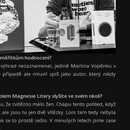
k měřítkům hodnocení?
c výhrad nezaznamenal, jedině Martina Vopěnku v
 případě ale mluvil spíš jako autor, který nikdy
lem Magnesie Litery slyšíte ve svém okolí?
mu, že zvítězilo málo žen. Chápu tento pohled, když
 ale jsou tu jen dvě vítězky. Loni tam tedy nebyla
ak se to prostě sešlo. V minulých letech jsme zase
.