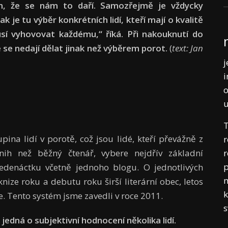
ím, že se nám to daří. Samozřejmě je vždycky
k je tu výběr konkrétních lidí, kteří mají o kvalitě
sí vyhovovat každému,“ říká. Při nakouknutí do
e se nedají dělat jinak než výběrem porot.
(
text: Jan
j
i
o
T
ina lidí v porotě, což jsou lidé, kteří převážně z
r
r
nih než běžný čtenář, vybere nejdřív základní
p
edenáctku včetně jednoho blogu. O jednotlivých
m
nize roku a debutu roku širší literární obec, letos
k
e. Tento systém jsme zavedli v roce 2011.
jedná o subjektivní hodnocení několika lidí.