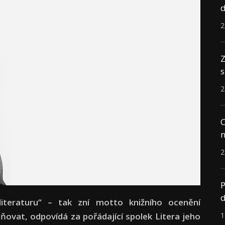
d
2
Z
s
2
C
n
2
P
d
iteraturu“ – tak zní motto knižního ocenění
1
lňovat, odpovídá za pořádající spolek Litera jeho