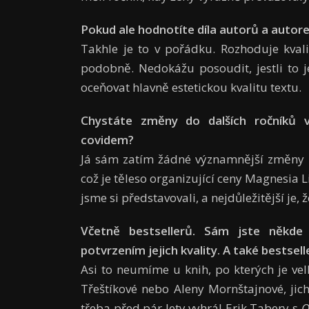
Pokud ale hodnotíte díla autorů a autorek
Takhle je to v pořádku. Rozhoduje kva­l
podobně. Nedokážu posou­dit, jestli to 
oceňovat hlavně estetickou kvalitu textu.
Chystáte změny do dalších ročníků v 
covidem?
Já sám zatím žádné významnější změny ne
což je těleso organizující ceny Magnesia Li
jsme si představovali, a nejdů­ležitější je
Včetně bestsellerů. Sám jste někde
potvrzením jejich kvality. A také bestse
Asi to neumíme u knih, po kterých je ve
Třeštíkové nebo Aleny Mornštajnové, jic
třeba před pár lety vyhrál Erik Tabery s
O