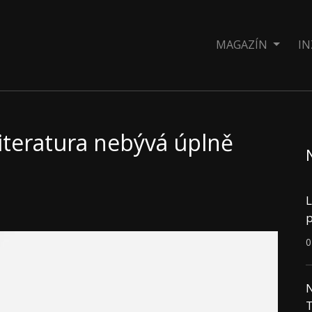
MAGAZÍN
IN
iteratura nebývá úplně
L
p
0
N
T