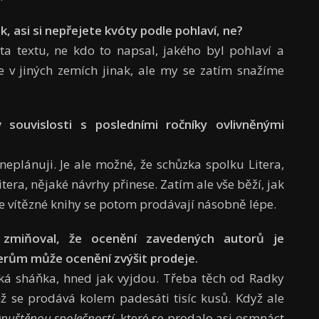
, asi si nepřejete kvóty podle pohlaví, ne?
ita textu, ne kdo to napsal, jakého byl pohlaví a
je v jiných zemích jinak, ale my se zatím snažíme
souvislosti s posledními ročníky ovlivněnými
plánuji. Je ale možné, že schůzka spolku Litera,
tera, nějaké návrhy přinese. Zatím ale vše běží, jak
, že vítězné knihy se potom prodávají násobně lépe.
 zmiňoval, že ocenění zavedených autorů je
llerům může ocenění zvýšit prodeje.
lká sháňka, hned jak vyjdou. Třeba těch od Radky
hž se prodává kolem padesáti tisíc kusů. Když ale
puštěnou společností
, které se prodalo asi osm­náct