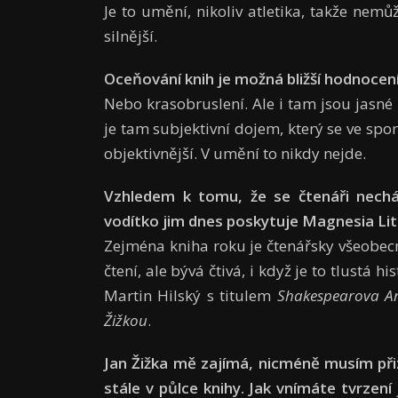
Je to umění, nikoliv atletika, takže nemůž
silnější.
Oceňování knih je možná bližší hod­nocen
Nebo krasobruslení. Ale i tam jsou jasné
je tam subjek­tivní dojem, který se ve spor
objektivnější. V umění to nikdy nejde.
Vzhledem k tomu, že se čtenáři necháv
vodítko jim dnes poskytuje Magnesia Li
Zejména kniha roku je čtenářsky vše­obec
čtení, ale bývá čtivá, i když je to tlustá h
Martin Hilský s titulem
Shakespearova An
Žižkou
.
Jan Žižka mě zajímá, nicméně musím při
stále v půlce knihy. Jak vnímáte tvrzen