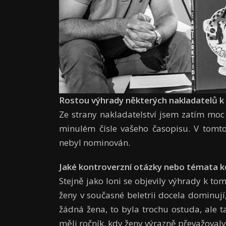
Rostou výhrady některých naklada­telů 
Ze strany nakladatelství jsem zatím mo
minulém čísle vašeho časopisu. V tomto
nebyl nominován.
Jaké kontroverzní otázky nebo témata ko
Stejně jako loni se objevily výhrady k to
ženy v současné beletrii docela dominují,
žádná žena, to byla trochu ostuda, ale t
měli ročník, kdy ženy výrazně převažovaly