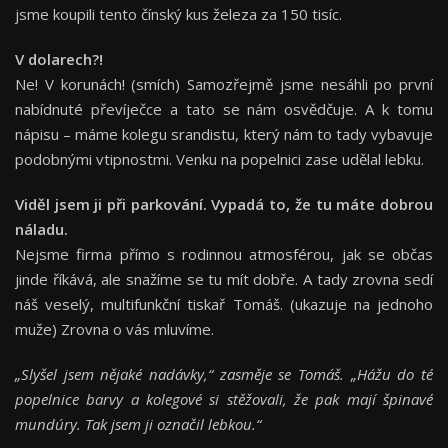
jsme koupili tento čínský kus železa za 150 tisíc.
V dolarech?!
Ne! V korunách! (smích) Samozřejmě jsme nesáhli po první
nabídnuté převíječce a tato se nám osvědčuje. A k tomu
nápisu – máme kolegu srandistu, který nám to tady vybavuje
podobnými vtipnostmi. Venku na popelnici zase udělal lebku.
Viděl jsem ji při parkování. Vypadá to, že tu máte dobrou
náladu.
Nejsme firma přímo s rodinnou atmosférou, jak se občas
jinde říkává, ale snažíme se tu mít dobře. A tady zrovna sedí
náš veselý, multifunkční tiskař Tomáš. (ukazuje na jednoho
muže) Zrovna o vás mluvíme.
„
Slyšel jsem nějaké nadávky,
“
zasměje se Tomáš.
„
Hážu do té
popelnice barvy a kolegové si stěžovali, že pak mají špinavé
mundúry. Tak jsem ji označil lebkou.
“