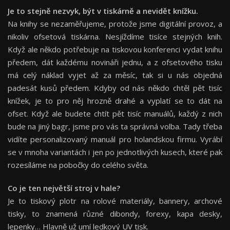
Je to stejně nezvyk, být v tiskárně a nevidět knížku.
Na knihy se nezaměřujeme, protože jsme digitální provoz, a
nikoliv ofsetová tiskárna. Nesjíždíme tisíce stejných knih.
Když ale někdo potřebuje na tiskovou konferenci vydat knihu
předem, dát každému novináři jednu, a z ofsetového tisku
má celý náklad vyjet až za měsíc, tak si u nás objedná
padesát kusů předem. Kdyby od nás někdo chtěl pět tisíc
knížek, je to pro něj hrozně drahé a vyplatí se to dát na
ofset. Když ale budete chtít pět tisíc manuálů, každý z nich
bude na jiný bagr, jsme pro vás ta správná volba. Tady třeba
vidíte personalizovaný manuál pro holandskou firmu. Vyrábí
se v mnoha variantách i jen po jednotlivých kusech, které pak
rozesíláme na pobočky do celého světa.
Co je ten největší stroj v hale?
Je to tiskový plotr na rolové materiály, bannery, archové
tisky, to znamená různé dibondy, forexy, kapa desky,
lepenky… Hlavně už umí ledkový UV tisk.