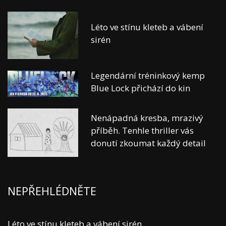
Léto ve stínu kleteb a vábení
sirén
Legendární tréninkový kemp
Blue Lock přichází do kin
Nenápadná kresba, mrazivý
příběh. Tenhle thriller vás
donutí zkoumat každý detail
NEPŘEHLÉDNĚTE
Léto ve stínu kleteb a vábení sirén