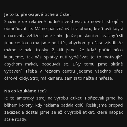
Je to tu překvapivě tiché a čisté.
Snažíme se relativně hodně investovat do nových strojů a
obměňovat je. Máme pár známých z oboru, kteří byli kdysi
na úrovni a vzhlíželi jsme k nim. Jenže po skončení leasingů šli
jinou cestou a my jsme nechtěli, abychom po čase zjistili, že
máme v hale trosky. Zjistili jsme, že když pořád něco
kupujeme, tak nás splátky nutí vydělávat. Je to motivující,
abychom makali, posouvali se. Díky tomu jsme slušně
vybavení. Třeba v řezacím centru jedeme všechno přes
čárové kódy. Stroj má kameru, sám si to načte a nařeže.
Na co koukáme teď?
Je to americký stroj na výrobu etiket. Pořizovali jsme ho
během korony, kdy reklama padala dolů. Řešili jsme propad
zakázek a dostali jsme se až k výrobě etiket, které naopak
stále rostly.