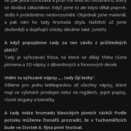
se pak ještě rozřezává a pruh má šířku 80 centimetrů, který
se dodává zákazníkovi. Když jsme to ale kdysi dělali poprvé,
došlo k podobnému nedorozumění. Objednali jsme materiál,
a pak nám ho tady hromada zbyla. Naštěstí už jsme
zkušenější a doplňující otázky dáváme také. (smích)
A když popojdeme tady za ten závěs z průhledných
plátů?
Tady je vyřezávací fréza, na které se dělají třeba různá
písmena a 3D nápisy z dibondových a forexových desek.
Vidím tu vyřezané nápisy
„
…tady žijí knihy
“
.
Děláme pro jednu knihkupeckou síť všechny nápisy, které
mají ve výlohách prodejen nebo na regálech, jejich popisy,
různé slogany a básničky.
A tady máte hromadu klasických pivních tácků! Podle
potisku můžeme čtenářů prozradit, že v Tuchoměřicích
bude ve čtvrtek 6. října pivní festival.