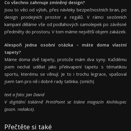
Co všechno zahrnuje zmíněný design?
Jsou to věci od výloh, přes návleky bezpečnostních bran, po
design prodejních prostor a regálů. V rámci sezónních
kampaní děláme vše od podlahových samolepek po závěsné
předměty do prostoru. V tom máme největší objem zakázek.
Alespoň jedna osobní otázka – máte doma vlastní
tapety?
Máme doma dvě tapety, protože mám dva syny. Každému
jsem nechal udělat jako překvapení tapetu s tématikou
sportu, kterému se věnují. Je to i trochu legrace, vpašoval
jsem tam pro ně i dobré rady tatínka. (smích)
text a foto: Jan David
V digitální tiskárně PrintPoint se tiskne magazín Knihkupec
(pozn. redakce).
Přečtěte si také