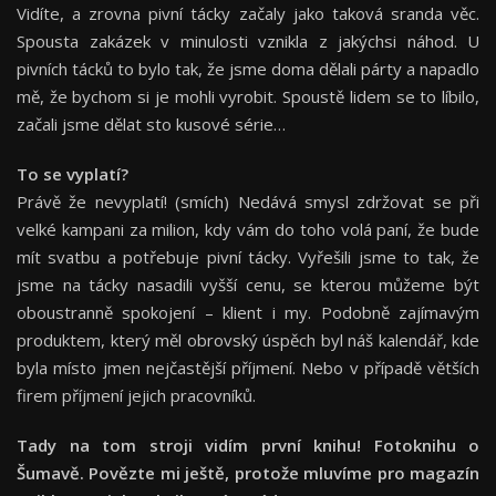
Vidíte, a zrovna pivní tácky začaly jako taková sranda věc.
Spousta zakázek v minulosti vznikla z jakýchsi náhod. U
pivních tácků to bylo tak, že jsme doma dělali párty a napadlo
mě, že bychom si je mohli vyrobit. Spoustě lidem se to líbilo,
začali jsme dělat sto kusové série…
To se vyplatí?
Právě že nevyplatí! (smích) Nedává smysl zdržovat se při
velké kampani za milion, kdy vám do toho volá paní, že bude
mít svatbu a potřebuje pivní tácky. Vyřešili jsme to tak, že
jsme na tácky nasadili vyšší cenu, se kterou můžeme být
oboustranně spokojení – klient i my. Podobně zajímavým
produktem, který měl obrovský úspěch byl náš kalendář, kde
byla místo jmen nejčastější příjmení. Nebo v případě větších
firem příjmení jejich pracovníků.
Tady na tom stroji vidím první knihu! Fotoknihu o
Šumavě. Povězte mi ještě, protože mluvíme pro magazín