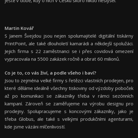
ještě v době, kdy o nich v Česku skoro nikdo neslyšel.
Martin Kovář
S Janem Švejdou jsou nejen spolumajitelé digitální tiskárny
PrintPoint, ale také dlouholetí kamarádi a někdejší spolužáci.
Jejich firma s 22 zaměstnanci se i přes covidová omezení
vypracovala na 5500 zakázek ročně a obrat 60 milionů.
Co je to, co vás živí, a podle všeho i baví?
Jsou to zejména velké firmy s řetězci vlastních prodejen, pro
které děláme ideálně všechny tiskoviny od výzdoby poboček
až po komunikaci se zákazníky třeba v rámci sezónních
kampaní. Zároveň se zaměřujeme na výrobu designu pro
prodejny. Spolupracujeme s koncovými zákazníky, jako je
třeba Globus, ale také s velkými produkčními agenturami,
kde jsme vázáni mlčenlivostí.