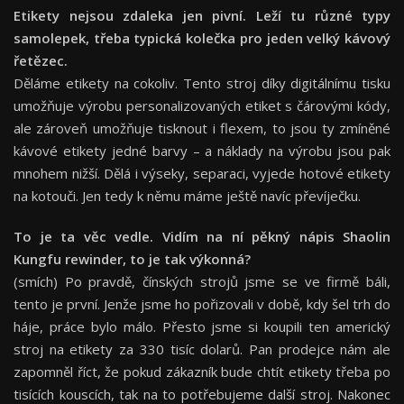
Etikety nejsou zdaleka jen pivní. Leží tu různé typy
samolepek, třeba typická kolečka pro jeden velký kávový
řetězec.
Děláme etikety na cokoliv. Tento stroj díky digitálnímu tisku
umožňuje výrobu personalizovaných etiket s čárovými kódy,
ale zároveň umožňuje tisknout i flexem, to jsou ty zmíněné
kávové etikety jedné barvy – a náklady na výrobu jsou pak
mnohem nižší. Dělá i výseky, separaci, vyjede hotové etikety
na kotouči. Jen tedy k němu máme ještě navíc převíječku.
To je ta věc vedle. Vidím na ní pěkný nápis Shaolin
Kungfu rewinder, to je tak výkonná?
(smích) Po pravdě, čínských strojů jsme se ve firmě báli,
tento je první. Jenže jsme ho pořizovali v době, kdy šel trh do
háje, práce bylo málo. Přesto jsme si koupili ten americký
stroj na etikety za 330 tisíc dolarů. Pan prodejce nám ale
zapomněl říct, že pokud zákazník bude chtít etikety třeba po
tisících kouscích, tak na to potřebujeme další stroj. Nakonec