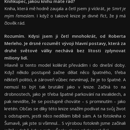
Knihkupec, jakou knihu máte rád?
Kniha, která mě hodně zaujala a četl jsem ji víckrát, je
Smrt je
mým řemeslem
. I když o takové knize je divné říct, že ji má
člověk rád.
Rozumím. Kdysi jsem ji četl mnohokrát, o
d Roberta
Merleho
. Je drsné rozumět vývoji hlavní postavy, která za
druhé světové války nechává bez lítosti zplynovat
miliony lidí.
Hlavně si tento model kolikrát převádím i do dnešní doby.
Když někdo postupně začne dělat něco špatného, třeba
někteří politici, a zároveň vůbec nevnímají, že je to špatné. A
nemusí to být tak brutální jako v knize. Začíná to na
drobnostech, jako je třeba špatné parkování na invalidech, a
pak nevidíte, že se postupně chováte – s prominutím – jako
kretén. Občas se díky této knize snažím podívat na svůj život
s odstupem, jestli něco nedělám blbě sám. A ta fotokniha o
Šumavě, jak jste si všimnul… S výrobou fotoknih jsme začínali