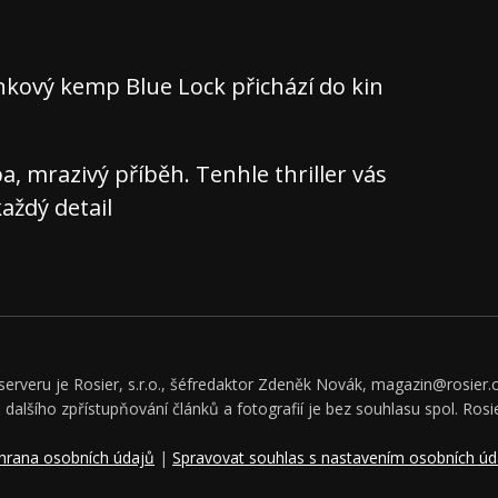
nkový kemp Blue Lock přichází do kin
 mrazivý příběh. Tenhle thriller vás
aždý detail
rveru je Rosier, s.r.o., šéfredaktor Zdeněk Novák, magazin@rosier.c
či dalšího zpřístupňování článků a fotografií je bez souhlasu spol. Rosie
hrana osobních údajů
|
Spravovat souhlas s nastavením osobních úd