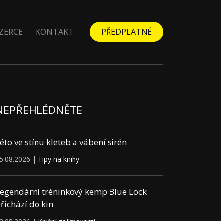
ZERCE
KONTAKT
PŘEDPLATNÉ
NEPŘEHLÉDNĚTE
éto ve stínu kleteb a vábení sirén
5.08.2026 |
Tipy na knihy
egendární tréninkový kemp Blue Lock
řichází do kin