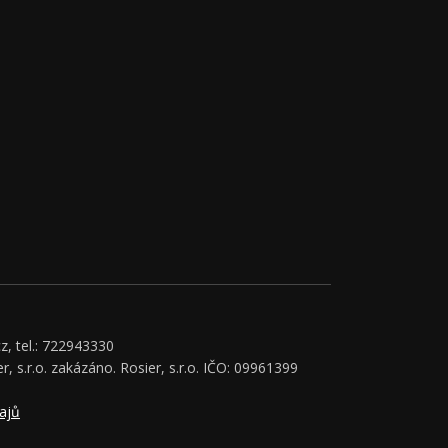
z, tel.: 722943330
r, s.r.o. zakázáno. Rosier, s.r.o. IČO: 09961399
ajů