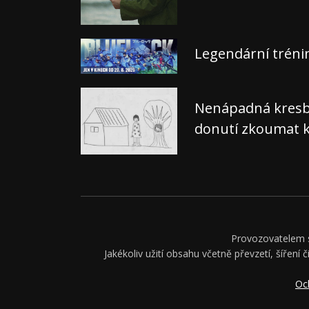
Legendární tréni
Nenápadná kresba,
donutí zkoumat k
Provozovatelem se
Jakékoliv užití obsahu včetně převzetí, šíření 
Oc