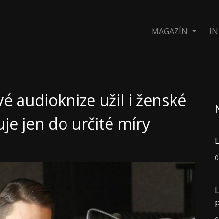
MAGAZÍN
IN
é audioknize užil i ženské
uje jen do určité míry
L
0
L
p