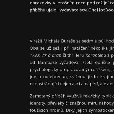
obrazovky v letošním roce pod režijní t
příběhu ujalo i vydavatelství OneHotBook
V režii Michala Bureše se sedm a půl ho
Oba se už sešli při natáčení několika ji
1793: Vlk a dráb
či thrilleru
Karanténa
z p
od Bambase vyžadoval zcela odlišné p
psychologicky propracovaným oříškem, ja
jde o odlehčenou, svižnou jízdu kraji
nepostrádající nejen akci a napětí, ale a
Zamotaný příběh využívá rekvizity typic
identity, převleky či značnou míru náhody
toužících hrdinů. Díky jejich sympatick