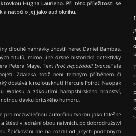
aktovkou Hugha Laurieho. Při této příležitosti se
 a natočilo jej jako audioknihu.
j
i
o
diny dlouhé nahrávky zhostil herec Daniel Bambas.
ných titulů, mimo jiné drsné historické detektivky
era Petera Maye. Text
Proč nepožádali Evanse?
ale
T
ojetí. Zdaleka totiž není temným příběhem či
r
ký dostává k rozlousknutí Hercule Poirot. Naopak
r
nou Walesu a zákoutími hampshirského hrabství,
p
ni notnou dávku britského humoru.
m
k
ké pro meziválečnou autorčinu tvorbu jako falešné
 a štěstí v jednání obou naivních, po dobrodružství
ému špičkování ale na rozdíl od jiných podobných