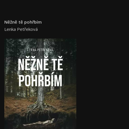
Něžně tě pohřbím
Lenka Petřeková