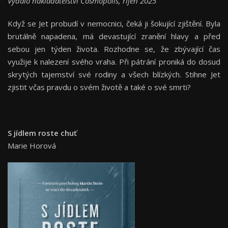
Vydalo nakladatelství Cosmopolis, říjen 2025
Když se Jet probudí v nemocnici, čeká ji šokující zjištění. Byla
brutálně napadena, má devastující zranění hlavy a před
sebou jen týden života. Rozhodne se, že zbývající čas
využije k nalezení svého vraha. Při pátrání proniká do dosud
skrytých tajemství své rodiny a všech blízkých. Stihne Jet
zjistit včas pravdu o svém životě a také o své smrti?
S jídlem roste chuť
Marie Horová