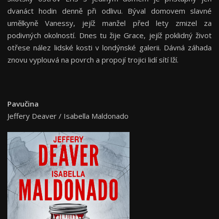
dvanáct hodin denně při odlivu. Býval domovem slavné
umělkyně Vanessy, jejíž manžel před lety zmizel za
podivných okolností. Dnes tu žije Grace, jejíž poklidný život
otřese nález lidské kosti v londýnské galerii. Dávná záhada
znovu vyplouvá na povrch a propojí trojici lidí sítí lží.
Pavučina
Jeffery Deaver / Isabella Maldonado