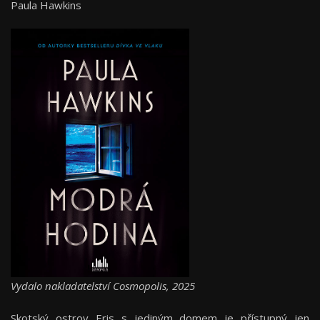
Paula Hawkins
Vydalo nakladatelství Cosmopolis, 2025
Skotský ostrov Eris s jediným domem je přístupný jen