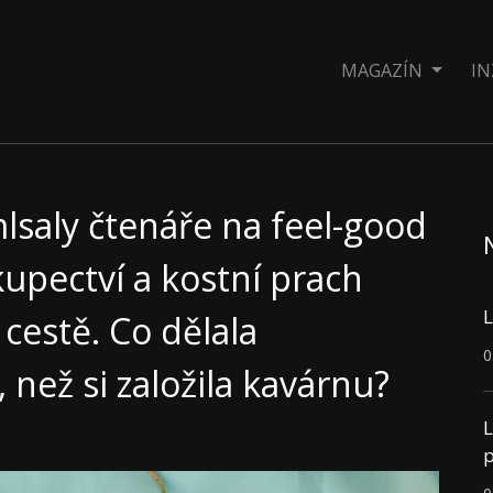
MAGAZÍN
IN
lsaly čtenáře na feel-good
upectví a kostní prach
L
cestě. Co dělala
0
 než si založila kavárnu?
L
p