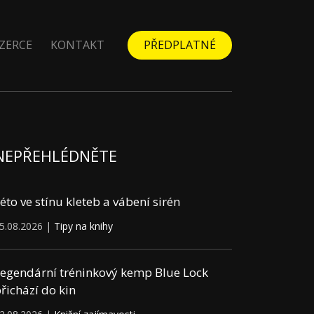
ZERCE
KONTAKT
PŘEDPLATNÉ
NEPŘEHLÉDNĚTE
éto ve stínu kleteb a vábení sirén
5.08.2026 |
Tipy na knihy
egendární tréninkový kemp Blue Lock
řichází do kin