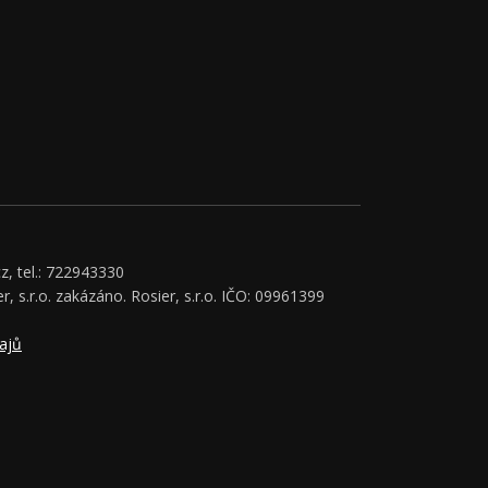
z, tel.: 722943330
r, s.r.o. zakázáno. Rosier, s.r.o. IČO: 09961399
ajů