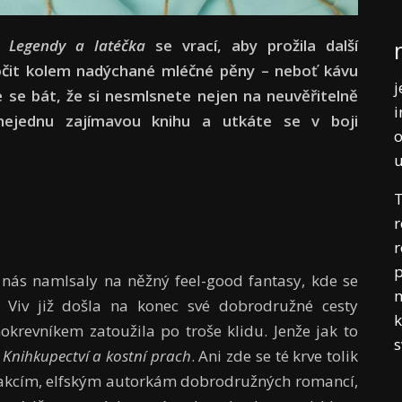
hy
Legendy a latéčka
se vrací, aby prožila další
točit kolem nadýchané mléčné pěny – neboť kávu
j
e se bát, že si nesmlsnete nejen na neuvěřitelně
i
 nejednu zajímavou knihu a utkáte se v boji
o
T
r
r
p
nás namlsaly na něžný feel-good fantasy, kde se
m
á Viv již došla na konec své dobrodružné cesty
k
revníkem zatoužila po troše klidu. Jenže jak to
u
Knihkupectví a kostní prach
. Ani zde se té krve tolik
akcím, elfským autorkám dobrodružných romancí,