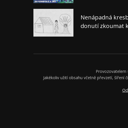
Nenápadná kresba,
donutí zkoumat k
Provozovatelem se
Jakékoliv užití obsahu včetně převzetí, šíření 
Oc