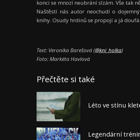
konci se mnozí neubrání slzám. Vše tak ně
Naštěstí nás autor neochudí o dojemný e
knihy. Osudy hrdinů se propojí a já doufám
Text: Veronika Barešová (
@kni_holka
)
Foto: Markéta Havlová
Přečtěte si také
Léto ve stínu kle
Legendární tréni