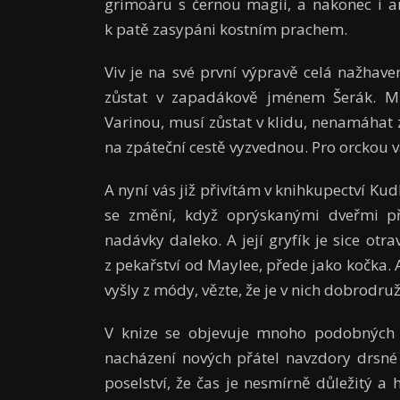
grimoáru s černou magií, a nakonec i 
k patě zasypáni kostním prachem.
Viv je na své první výpravě celá nažhave
zůstat v zapadákově jménem Šerák. M
Varinou, musí zůstat v klidu, nenamáhat 
na zpáteční cestě vyzvednou. Pro orckou v
A nyní vás již přivítám v knihkupectví Kud
se změní, když oprýskanými dveřmi při
nadávky daleko. A její gryfík je sice ot
z pekařství od Maylee, přede jako kočka. A
vyšly z módy, vězte, že je v nich dobrodružs
V knize se objevuje mnoho podobných 
nacházení nových přátel navzdory drsn
poselství, že čas je nesmírně důležitý a 