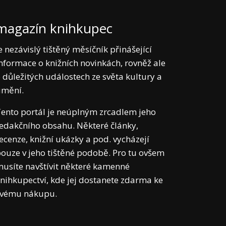
magazín knihkupec
e nezávislý tištěný měsíčník přinášející
nformace o knižních novinkách, rovněž ale
 důležitých událostech ze světa kultury a
umění.
ento portál je neúplným zrcadlem jeho
edakčního obsahu. Některé články,
ecenze, knižní ukázky a pod. vycházejí
ouze v jeho tištěné podobě. Pro tu ovšem
usíte navštívit některé kamenné
nihkupectví, kde jej dostanete zdarma ke
svému nákupu.