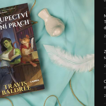
0
N
T
d
2
Z
s
2
C
n
2