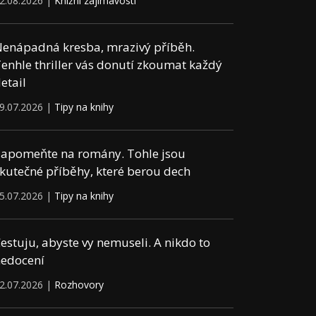
2.08.2026 |
Knižní zajímavosti
enápadná kresba, mrazivý příběh.
enhle thriller vás donutí zkoumat každý
etail
9.07.2026 |
Tipy na knihy
apomeňte na romány. Tohle jsou
kutečné příběhy, které berou dech
5.07.2026 |
Tipy na knihy
estuju, abyste vy nemuseli. A nikdo to
edocení
2.07.2026 |
Rozhovory