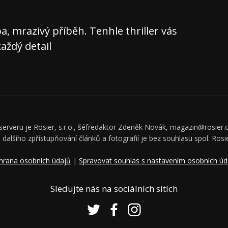
 mrazivý příběh. Tenhle thriller vás
aždý detail
rveru je Rosier, s.r.o., šéfredaktor Zdeněk Novák, magazin@rosier.c
či dalšího zpřístupňování článků a fotografií je bez souhlasu spol. Rosie
hrana osobních údajů
|
Spravovat souhlas s nastavením osobních úd
Sledujte nás na sociálních sítích