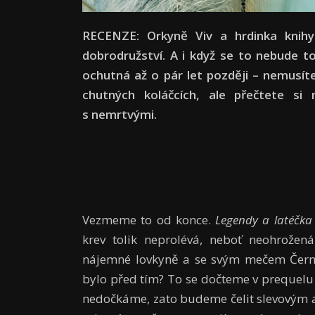
RECENZE: Orkyně Viv a hrdinka kni
dobrodružství. A i když se to nebude 
ochutná až o pár let později – nemusít
chutných koláčcích, ale přečtete si
s nemrtvými.
Vezmeme to od konce.
Legendy a latéčka
krev tolik neprolévá, neboť neohrožen
nájemné lovkyně a se svým mečem Černok
bylo před tím? To se dočteme v prequel
nedočkáme, zato budeme čelit slevovým 