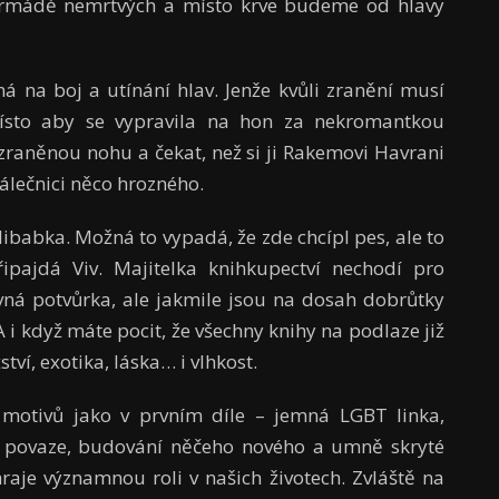
armádě nemrtvých a místo krve budeme od hlavy
ná na boj a utínání hlav. Jenže kvůli zranění musí
ísto aby se vypravila na hon za nekromantkou
zraněnou nohu a čekat, než si ji Rakemovi Havrani
álečnici něco hrozného.
libabka. Možná to vypadá, že zde chcípl pes, ale to
pajdá Viv. Majitelka knihkupectví nechodí pro
ravná potvůrka, ale jakmile jsou na dosah dobrůtky
 i když máte pocit, že všechny knihy na podlaze již
tví, exotika, láska… i vlhkost.
motivů jako v prvním díle – jemná LGBT linka,
é povaze, budování něčeho nového a umně skryté
hraje významnou roli v našich životech. Zvláště na