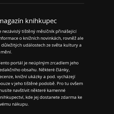
magazín knihkupec
e nezávislý tištěný měsíčník přinášející
nformace o knižních novinkách, rovněž ale
 důležitých událostech ze světa kultury a
umění.
ento portál je neúplným zrcadlem jeho
edakčního obsahu. Některé články,
ecenze, knižní ukázky a pod. vycházejí
ouze v jeho tištěné podobě. Pro tu ovšem
usíte navštívit některé kamenné
nihkupectví, kde jej dostanete zdarma ke
svému nákupu.