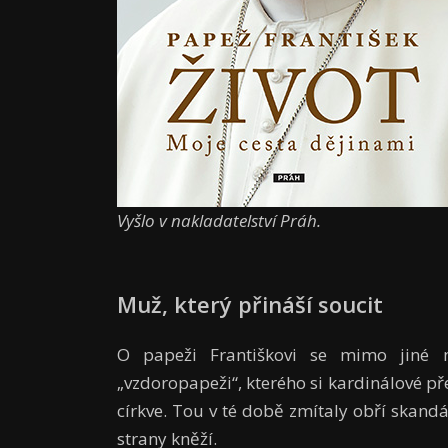
Vyšlo v nakladatelství Práh.
Muž, který přináší soucit
O papeži Františkovi se mimo jiné 
„vzdoropapeži“, kterého si kardinálové pře
církve. Tou v té době zmítaly obří skandá
strany kněží.