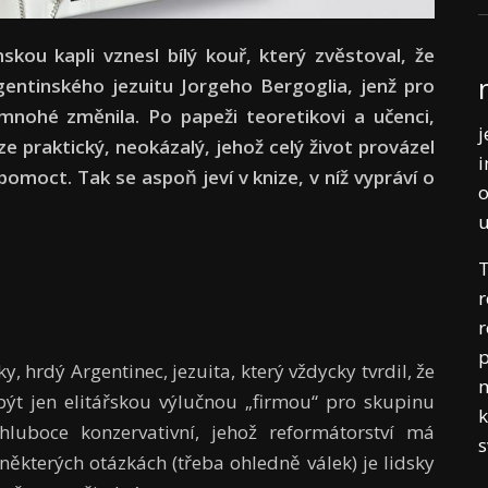
skou kapli vznesl bílý kouř, který zvěstoval, že
entinského jezuitu Jorgeho Bergoglia, jenž pro
, mnohé změnila. Po papeži teoretikovi a učenci,
j
ze praktický, neokázalý, jehož celý život provázel
i
omoct. Tak se aspoň jeví v knize, v níž vypráví o
o
T
r
r
p
y, hrdý Argentinec, jezuita, který vždycky tvrdil, že
m
ebýt jen elitářskou výlučnou „firmou“ pro skupinu
k
luboce konzervativní, jehož reformátorství má
 některých otázkách (třeba ohledně válek) je lidsky