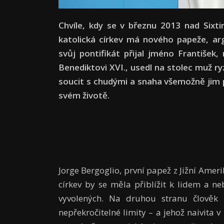
Chvíle, kdy se v březnu 2013 nad Sixtin
katolická církev má nového papeže, arg
svůj pontifikát přijal jméno František
Benediktovi XVI., usedl na stolec muž ry
soucit s chudými a snaha všemožně jim p
svém životě.
Jorge Bergoglio, první papež z Jižní Amerik
církev by se měla přiblížit k lidem a n
vyvolených. Na druhou stranu člověk h
nepřekročitelné limity – a jehož naivita v