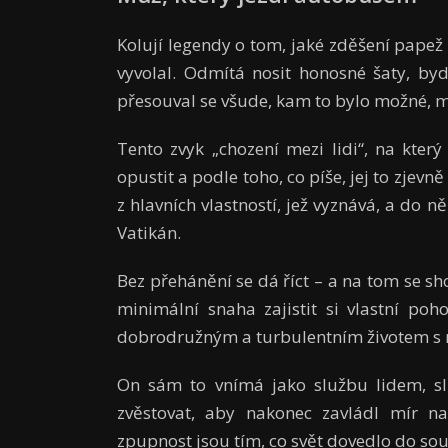
Kolují legendy o tom, jaké zděšení papež
vyvolal. Odmítá nosit honosné šaty, by
přesouval se všude, kam to bylo možné,
Tento zvyk „chození mezi lidi“, na který
opustit a podle toho, co píše, jej to zjev
z hlavních vlastností, jež vyznává, a do
Vatikán.
Bez přehánění se dá říct – a na tom se shod
minimální snaha zajistit si vlastní poh
dobrodružným a turbulentním životem s 
On sám to vnímá jako službu lidem, slu
zvěstovat, aby nakonec zavládl mír n
zpupnost jsou tím, co svět dovedlo do so