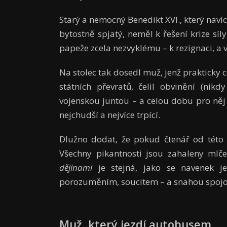
Starý a nemocný Benedikt XVI., který navíc 
bytostně spjatý, neměl k řešení krize sí
papeže zcela nezvyklému – k rezignaci, a vz
Na stolec tak dosedl muž, jenž prakticky ce
státních převratů, čelil obvinění (nik
vojenskou juntou – a celou dobu pro něj b
nejchudší a nejvíce trpící.
Dlužno dodat, že pokud čtenář od této 
Všechny pikantnosti jsou zahaleny ml
dějinami
je stejná, jako se navenek je
porozuměním, soucitem – a snahou spojov
Muž, který jezdí autobusem