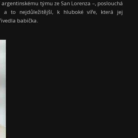
dí argentinskému týmu ze San Lorenza –, poslouchá
 to nejdůležitější, k hluboké víře, která jej
řivedla babička.