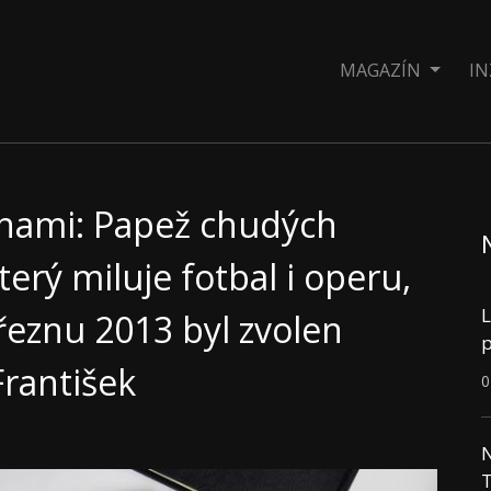
MAGAZÍN
IN
jinami: Papež chudých
terý miluje fotbal i operu,
L
řeznu 2013 byl zvolen
p
rantišek
0
N
T