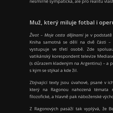
nesmírně sympatická, ale pro realitu vla
Muž, který miluje fotbal i oper
Život – Moje cesta dějinami
je v podstatě
Kniha samotná se dělí na dvě části – v
vystupuje ve třetí osobě. Zde spolua
vatikánský korespondent televize Mediase
(s důrazem kladeným na Argentinu) – a po
s kým se stýkal a kde žil.
Zbývající texty jsou úvahové, psané v 
který na Ragonou nahozená témata re
filozofické, a hlavně pak náboženské vých
Z Ragonových pasáží tak vyplývá, že Be