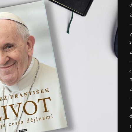
d
2
Z
s
2
C
n
2
P
d
1