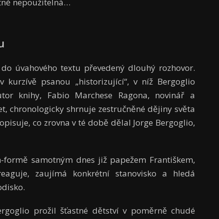
stně nepoužitelná…
u
 do úvahového textu převedený dlouhý rozhovor.
 kurzívě psanou „historizující“, v níž Bergoglio
utor knihy, Fabio Marchese Ragona, novinář a
t, chronologicky shrnuje zestručněné dějiny světa
pisuje, co zrovna v té době dělal Jorge Bergoglio,
ich-formě samotným dnes již papežem Františkem,
aguje, zaujímá konkrétní stanovisko a hledá
odisko.
rgoglio prožil šťastné dětství v poměrně chudé