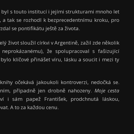
byl s touto institucí i jejími strukturami mnoho let
ly, a tak se rozhodl k bezprecedentnímu kroku, pro
dal se pontifikátu ještě za života.
lý život sloužil církvi v Argentině, zažil zde několik
dy neprokázanému), že spolupracoval s fašizující
ylo klíčové přinášet víru, lásku a soucit i mezi ty
knihy očekává jakoukoli kontroverzi, nedočká se.
čením, případně jen drobně nahozeny.
Moje cesta
ví i sám papež František, prodchnutá láskou,
at. A to za každou cenu.