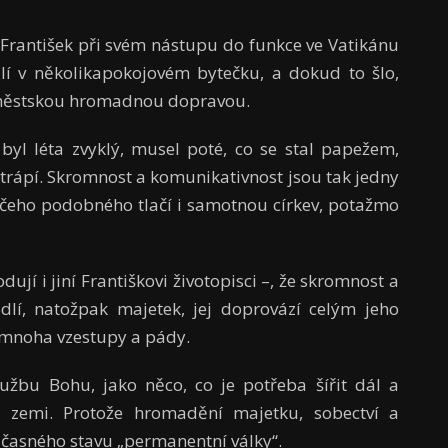
 František při svém nástupu do funkce ve Vatikánu
dlí v několikapokojovém bytečku, a dokud to šlo,
 městskou hromadnou dopravou.
 byl léta zvyklý, musel poté, co se stal papežem,
ně trápí. Skromnost a komunikativnost jsou tak jedny
 něčeho podobného tlačí i samotnou církev, potažmo
ují i jiní Františkovi životopisci –, že skromnost a
odlí, natožpak majetek, jej doprovází celým jeho
mnoha vzestupy a pády.
žbu Bohu, jako něco, co je potřeba šířit dál a
a zemi. Protože hromadění majetku, sobectví a
učasného stavu „permanentní války“.