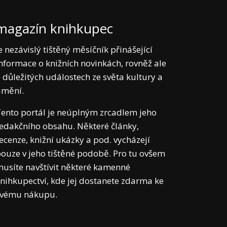
magazín knihkupec
e nezávislý tištěný měsíčník přinášející
nformace o knižních novinkách, rovněž ale
 důležitých událostech ze světa kultury a
umění.
ento portál je neúplným zrcadlem jeho
edakčního obsahu. Některé články,
ecenze, knižní ukázky a pod. vycházejí
ouze v jeho tištěné podobě. Pro tu ovšem
usíte navštívit některé kamenné
nihkupectví, kde jej dostanete zdarma ke
svému nákupu.