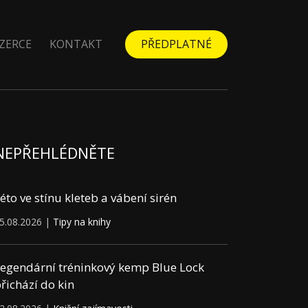
ZERCE
KONTAKT
PŘEDPLATNÉ
NEPŘEHLÉDNĚTE
éto ve stínu kleteb a vábení sirén
5.08.2026 |
Tipy na knihy
egendární tréninkový kemp Blue Lock
řichází do kin