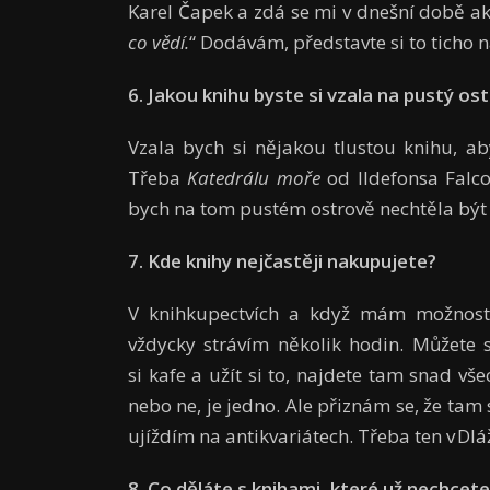
Karel Čapek a zdá se mi v dnešní době ak
co vědí.
“ Dodávám, představte si to ticho n
6. Jakou knihu byste si vzala na pustý os
Vzala bych si nějakou tlustou knihu, a
Třeba
Katedrálu moře
od Ildefonsa Falc
bych na tom pustém ostrově nechtěla být
7. Kde knihy nejčastěji nakupujete?
V knihkupectvích a když mám možnost 
vždycky strávím několik hodin. Můžete s
si kafe a užít si to, najdete tam snad vše
nebo ne, je jedno. Ale přiznám se, že tam
ujíždím na antikvariátech. Třeba ten v Dlá
8. Co děláte s knihami, které už nechcete