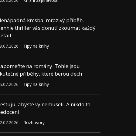
2.08.2026 |
Knižní zajímavosti
enápadná kresba, mrazivý příběh.
enhle thriller vás donutí zkoumat každý
etail
9.07.2026 |
Tipy na knihy
apomeňte na romány. Tohle jsou
kutečné příběhy, které berou dech
5.07.2026 |
Tipy na knihy
estuju, abyste vy nemuseli. A nikdo to
edocení
2.07.2026 |
Rozhovory