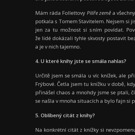
Mám ráda Follettovy
Pilíře země
a všechny 
potkala s Tomem Stavitelem. Nejsem si jistá
jen za tu možnost si s ním povídat. Pov
že lidé dokázali tyhle skvosty postavit b
a je v nich tajemno.
4. U
které knihy jste se smála nahlas?
Určitě jsem se smála u víc knížek, ale p
Frýbové. Četla jsem tu knížku v době, kd
přinášel chaos a mnohdy jsme se ptali, čí 
se našla v mnoha situacích a bylo fajn si př
5. Oblíbený citát z knihy?
Na konkrétní citát z knížky si nevzpomenu