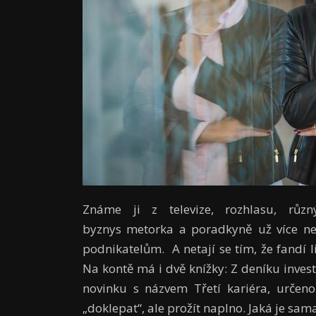
Známe ji z televize, rozhlasu, růz
byznys metorka a poradkyně už více než
podnikatelům. A netají se tím, že fandí l
Na kontě má i dvě knížky: Z deníku invest
novinku s názvem Třetí kariéra, určeno
„doklepat“, ale prožít naplno. Jaká je sa