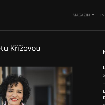
MAGAZÍN
IN
tu Křížovou
L
0
L
p