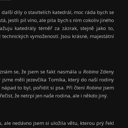
další díly o stavitelích katedrál, moc ráda bych se
, jestli pil víno, ale pila bych s ním cokoliv jiného
ažuju katedrály téměř za zázrak, stejně jako to,
ez technických vymožeností. Jsou krásné, majestátní
řiznám se, že jsem se fakt nasmála u
Robina
Zdeny
y jsme měli jezevčíka Tomíka, který do naší rodiny
nápad to byl, pořídit si psa. Při čtení
Robina
jsem
ečíst, že netrpí jen naše rodina, ale i někdo jiný.
, ale nedávno jsem si uložila větu, kterou prý řekl