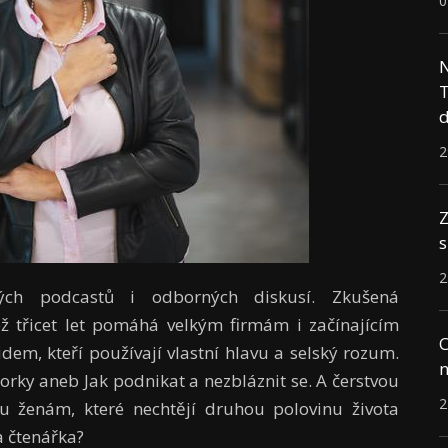
0
N
T
d
2
Z
s
2
ných podcastů i odborných diskusí. Zkušená
 třicet let pomáhá velkým firmám i začínajícím
C
idem, kteří používají vlastní hlavu a selský rozum.
n
orky aneb Jak podnikat a nezbláznit se. A čerstvou
2
u ženám, které nechtějí druhou polovinu života
ma čtenářka?