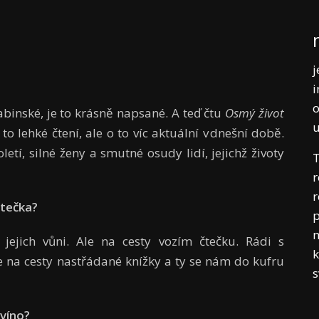
j
i
o
binské, je to krásně napsané. A teď čtu
Osmý život
o lehké čtení, ale o to víc aktuální v dnešní době.
etí, silné ženy a smutné osudy lidí, jejichž životy
T
r
r
čtečka?
p
m
ejich vůni. Ale na cesty vozím čtečku. Rádi s
k
na cesty nastřádané knížky a ty se nám do kufru
 víno?