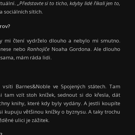
tuální.
„Představte si to ticho, kdyby lidé říkali jen to,
a sociálních sítích.
trov?
by mi čtení vydrželo dlouho a nebylo mi smutno.
onese nebo
Ranhojiče
Noaha Gordona. Ale dlouho
 sama, mám ráda lidi.
v síti Barnes&Noble ve Spojených státech. Tam
i tam vzít stoh knížek, sednout si do křesla, dát
chny knihy, které kdy byly vydány. A jestli koupíte
 si kupuju většinou knížky o byznysu. A taky trochu
žděné ulici je zážitek.
?