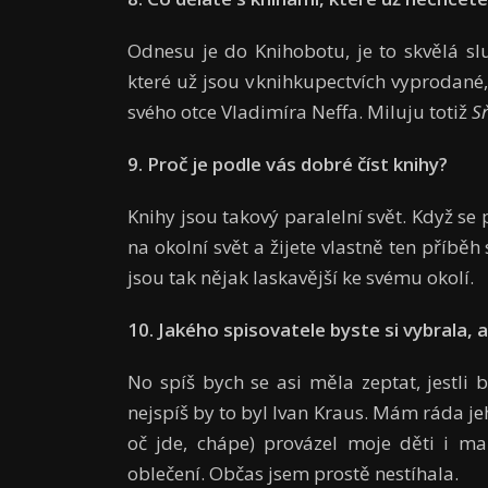
Odnesu je do Knihobotu, je to skvělá sl
které už jsou v knihkupectvích vyprodané
svého otce Vladimíra Neffa. Miluju totiž
S
9. Proč je podle vás dobré číst knihy?
Knihy jsou takový paralelní svět. Když se
na okolní svět a žijete vlastně ten příběh 
jsou tak nějak laskavější ke svému okolí.
10. Jakého spisovatele byste si vybrala, a
No spíš bych se asi měla zeptat, jestli
nejspíš by to byl Ivan Kraus. Mám ráda j
oč jde, chápe) provázel moje děti i ma
oblečení. Občas jsem prostě nestíhala.