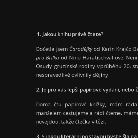
1. Jakou knihu právě čtete?
Dočetla jsem
Čarodějky
od Karin Krajčo Ba
pro Brilku
od Nino Haratischwiliové. Není t
Osudy gruzínské rodiny v průběhu 20. stol
nespravedlivě ovlivnily dějiny.
2. Je pro vás lepší papírové vydání, nebo 
Doma čtu papírové knížky, mám ráda j
manželem cestujeme a rádi čteme, máme 
nevejdou, takže čtečka vítězí.
3. S jakou literární postavou byste šla na