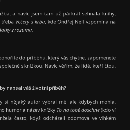
užba, a navíc jsem tam už párkrát sehnala knihy,
, třeba
Večery u krbu
, kde Ondřej Neff vzpomíná na
ňatky z rozumu.
 ponoříte do příběhu, který vás chytne, zapomenete
společně s knížkou. Navíc věřím, že lidé, kteří čtou,
by napsal váš životní příběh?
 by si nějaký autor vybral mě, ale kdybych mohla,
eho humor a název knížky
To na tobě doschne
(kdo ví
nžela často, když odcházeli z domova ve vlhkém