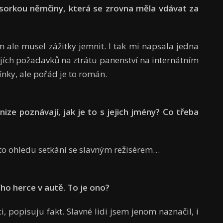
fesorkou němčiny, která se zrovna měla vdávat za
m ale musel zážitky jemnit. I tak mi napsala jedna
ejích požadavků na ztrátu panenství na internátním
ínky, ale pořád je to román.
nize poznávají, jak je to s jejich jm
é
ny? Co t
řeba
mto ohledu setkání se slavným režisérem…
ho herce v autě. To je ono?
i, popisuju fakt. Slavné lidi jsem jenom naznačil, i