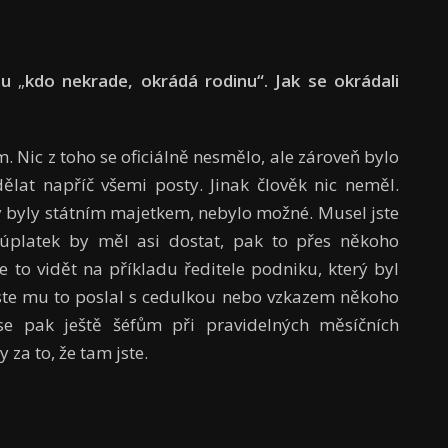
ylu
„
kdo nekrade, okrádá rodinu
“
. Jak se okrádali
. Nic z toho se oficiálně nesmělo, ale zároveň bylo
at napříč všemi posty. Jinak člověk nic neměl.
y byly státním majetkem, nebylo možné. Musel jste
ý úplatek by měl asi dostat, pak to přes někoho
Je to vidět na příkladu ředitele podniku, který byl
 jste mu to poslal s cedulkou nebo vzkazem někoho
se pak ještě šéfům při pravidelných měsíčních
za to, že tam jste.