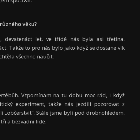
 čem spočíval.
 různ
é
ho vě
ku?
devatenáct let, ve třídě nás byla asi třetina.
ct. Takže to pro nás bylo jako když se dostane vlk
chtěla všechno naučit.
tvrtěbůh. Vzpomínám na tu dobu moc rád, i když
ický experiment, takže nás jezdili pozorovat z
li „občerstvit“. Stále jsme byli pod drobnohledem.
tří a bezvadní lidé.