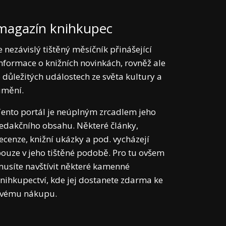
magazín knihkupec
e nezávislý tištěný měsíčník přinášející
nformace o knižních novinkách, rovněž ale
 důležitých událostech ze světa kultury a
umění.
ento portál je neúplným zrcadlem jeho
edakčního obsahu. Některé články,
ecenze, knižní ukázky a pod. vycházejí
ouze v jeho tištěné podobě. Pro tu ovšem
usíte navštívit některé kamenné
nihkupectví, kde jej dostanete zdarma ke
svému nákupu.