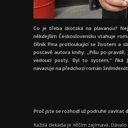
Co je třeba skotská na plavanou? Nej
někdejším Československu vtahuje ro
číšník Pína protloukající se životem a 
postavě autora knihy. „Píšu po pravdě, 
vedoucí posty. Byl to systém,“ říká 
navazuje na předchozí román
Sedmdes
át
Proč jste se rozhodl už podruh
é
zavítat 
Každá dekáda je něčím zajímavá. Dávalo