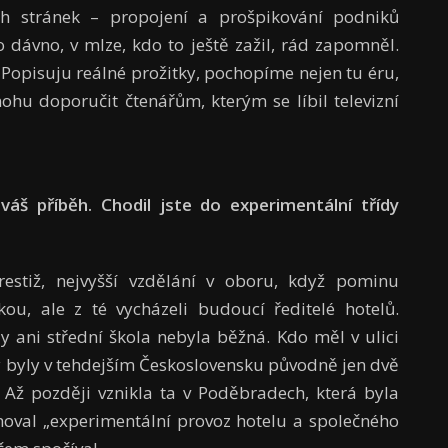
h stránek – propojení a prošpikování podniků
to dávno, v mlze, kdo to ještě zažil, rád zapomněl.
 Popisuju reálné prožitky, pochopíme nejen tu éru,
ohu doporučit čtenářům, kterým se líbil televizní
 váš příběh. Chodil jste do experimentální třídy
restiž, nejvyšší vzdělání v oboru, když pominu
, ale z té vycházeli budoucí ředitelé hotelů.
y ani střední škola nebyla běžná. Kdo měl v ulici
ky byly v tehdejším Československu původně jen dvě
 Až později vznikla ta v Poděbradech, která byla
noval „experimentální provoz hotelu a společného