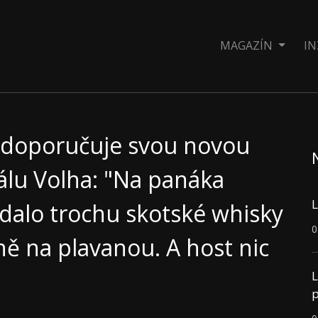
MAGAZÍN
IN
 doporučuje svou novou
álu Volha: "Na panáka
L
 dalo trochu skotské whisky
0
ě na plavanou. A host nic
L
p