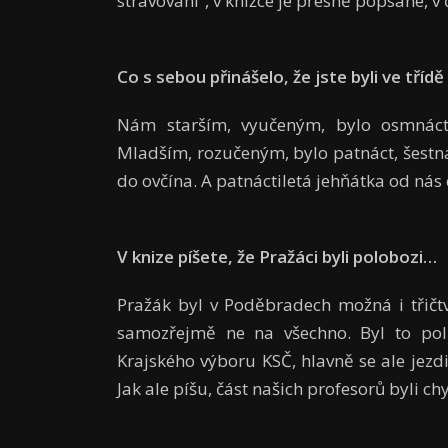
stravování“, v knížce je přesně popsané, v
Co s sebou přinášelo, že jste byli ve třídě
Nám starším, vyučeným, bylo osmnáct, 
Mladším, rozučeným, bylo patnáct, šestná
do ovčína. A patnáctiletá jehňátka od nás 
V knize píšete, že Pražáci byli polobozi…
Pražák byl v Poděbradech možná i třič
samozřejmě ne na všechno. Byl to polit
Krajského výboru KSČ, hlavně se ale jezdi
Jak ale píšu, část našich profesorů byli chy