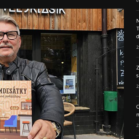
0
N
T
d
2
Z
s
2
C
n
2