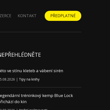
ZERCE
KONTAKT
PŘEDPLATNÉ
NEPŘEHLÉDNĚTE
éto ve stínu kleteb a vábení sirén
5.08.2026 |
Tipy na knihy
egendární tréninkový kemp Blue Lock
řichází do kin