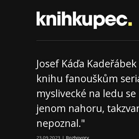
Josef Káďa Kadeřábek
knihu fanouškům seri
myslivecké na ledu se
jenom nahoru, takzvan
nepoznal."
23.09.2023 |
Rozhovory