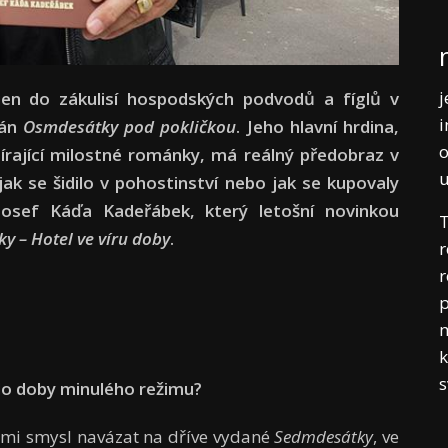
j
en do zákulisí hospodských podvodů a fíglů v
i
mán
Osmdesátky pod pokličkou
. Jeho hlavní hrdina,
o
sbírající milostné románky, má reálný předobraz v
jak se šidilo v pohostinství nebo jak se kupovaly
Josef Káďa Kadeřábek, který letošní novinkou
T
ky – Hotel ve víru doby
.
r
r
p
m
k
do doby minul
é
ho rež
imu?
 mi smysl navázat na dříve vydané
Sedmdesátky
, ve