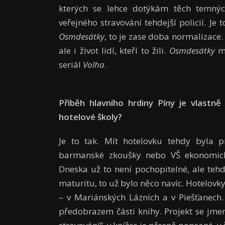
kterých se lehce dotýkám těch temnýc
veřejného stravování tehdejší policií. Je 
Osmdesátky
, to je zase doba normalizace.
ale i život lidí, kteří to žili.
Osmdesátky
m
seriál
Volha
.
Příběh hlavního hrdiny Píny je vlastně
hotelové školy?
Je to tak. Mít hotelovku tehdy byla p
barmanské zkoušky nebo VŠ ekonomickou
Dneska už to není pochopitelné, ale tehd
maturitu, to už bylo něco navíc. Hotelov
– v Mariánských Lázních a v Piešťanech.
předobrazem části knihy. Projekt se jme