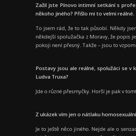
Zažil jste Pínovo intimní setkání s pro
někoho jin
é
ho? P
řišlo mi to velmi reáln
é
.
To jsem rád, že to tak působí. Někdy jse
někdejší spolužačka z Moravy, že popis j
pokoji není přesný. Takže – jsou to vzpom
Postavy jsou ale reálné, spolužáci se v k
Ludva Truxa?
Jde o různé přesmyčky. Horší je pak v to
Z ukázek vím jen o nátlaku homosexuální
Je to ještě něco jiného. Nejde ale o senzac