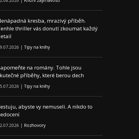
2.08.2026 |
Knižní zajímavosti
enápadná kresba, mrazivý příběh.
enhle thriller vás donutí zkoumat každý
etail
9.07.2026 |
Tipy na knihy
apomeňte na romány. Tohle jsou
kutečné příběhy, které berou dech
5.07.2026 |
Tipy na knihy
estuju, abyste vy nemuseli. A nikdo to
edocení
2.07.2026 |
Rozhovory