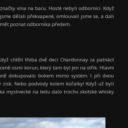
značky vína na baru. Hosté nebyli odborníci. Když
 jsme dělali překvapené, omlouvali jsme se, a dali
 umět poznat odborníka předem.
Když chtěli třeba dvě deci Chardonnay za patnáct
 ceně osmi korun, který tam byl jen na střik. Hlavní
denně dokupovalo bokem mimo systém. I při dvou
ý zisk. Nebo podvody kolem kořalky! Když už byli
áka myslivecké na ledu dalo trochu skotské whisky