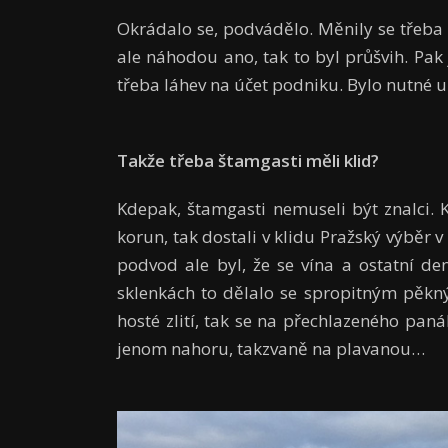
Okrádalo se, podvádělo. Měnily se třeba 
ale náhodou ano, tak to byl průšvih. Pak
třeba láhev na účet podniku. Bylo nutné
Takže třeba štamgasti měli klid?
Kdepak, štamgasti nemuseli být znalci. 
korun, tak dostali v klidu Pražský výběr v
podvod ale byl, že se vína a ostatní 
sklenkách to dělalo se spropitným pěkn
hosté zlití, tak se na přechlazeného pan
jenom nahoru, takzvaně na plavanou…