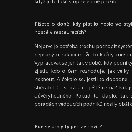
když je to také stoprocentně prožité.
Píšete o době, kdy platilo heslo ve st
host
é
v restaurací
ch?
Nejprve je potřeba trochu pochopit systém
nepsaným zákonem, že to každý musí děl
Vypracovat se jen tak v době, kdy podnik
zjistit, kdo o čem rozhoduje, jak velk
risknout. A čekalo se, jestli to dopadne. 
sběratel. Co sbírá a co ještě nemá? Pak
důvěryhodného. Pokud to klaplo, tak 
poradách vedoucích podniků nosily obálky 
Kde se braly ty peníze navíc?