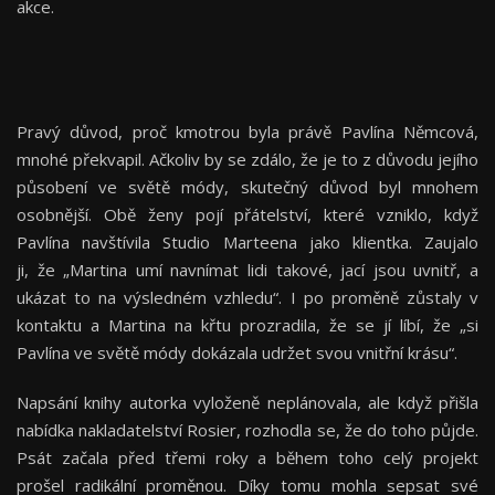
akce.
Pravý důvod, proč kmotrou byla právě Pavlína Němcová,
mnohé překvapil. Ačkoliv by se zdálo, že je to z důvodu jejího
působení ve světě módy, skutečný důvod byl mnohem
osobnější. Obě ženy pojí přátelství, které vzniklo, když
Pavlína navštívila Studio Marteena jako klientka. Zaujalo
ji, že „Martina umí navnímat lidi takové, jací jsou uvnitř, a
ukázat to na výsledném vzhledu“. I po proměně zůstaly v
kontaktu a Martina na křtu prozradila, že se jí líbí, že „si
Pavlína ve světě módy dokázala udržet svou vnitřní krásu“.
Napsání knihy autorka vyloženě neplánovala, ale když přišla
nabídka nakladatelství Rosier, rozhodla se, že do toho půjde.
Psát začala před třemi roky a během toho celý projekt
prošel radikální proměnou. Díky tomu mohla sepsat své