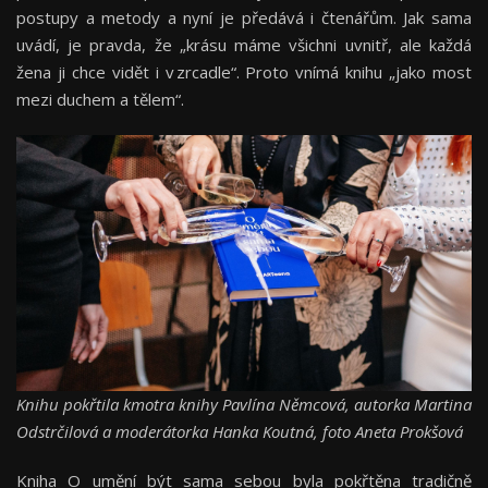
postupy a metody a nyní je předává i čtenářům. Jak sama
uvádí, je pravda, že „krásu máme všichni uvnitř, ale každá
žena ji chce vidět i v zrcadle“. Proto vnímá knihu „jako most
mezi duchem a tělem“.
Knihu pokřtila kmotra knihy Pavlína Němcová, autorka Martina
Odstrčilová a moderátorka Hanka Koutná, foto Aneta Prokšová
Kniha O umění být sama sebou byla pokřtěna tradičně