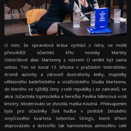
O tom, že opravdová krása vychází z nitra, se mohli
přesvědčit účastníci křtu novinky Martiny
Odstrčilové alias Marteeny s názvem O umění být sama
sebou. Ten se konal 13. března v pražském Vnitrobloku.
Kromě autorky a zároveň ilustrátorky knihy, majitelky
věhlasného kadeřnického a vizážistického Studia Marteena,
do kterého se sjíždějí ženy z celé republiky i ze zahraničí, se
akce zúčastnila topmodelka a herečka Pavlína Němcová v roli
kmotry. Moderování se zhostila Hanka Koutná. Překvapením
byla pro účastníky živá hudba v podobě ženského
smyčcového kvarteta Señoritas Strings, které křtem
doprovázelo a dotvořilo tak harmonickou atmosféru celé