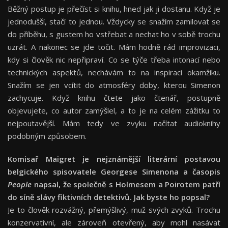
Běžný postup je přečíst si knihu, hned jak ji dostanu. Když je
jednodušší, stačí to jednou. Vždycky se snažím zamilovat se
do příběhu, s gustem ho vstřebat a nechat ho v sobě trochu
uzrát. A nakonec se jde točit. Mám hodně rád improvizaci,
kdy si člověk nic nepřipraví. Co se týče třeba intonací nebo
technických aspektů, nechávám to na inspiraci okamžiku.
Snažím se jen vcítit do atmosféry doby, kterou Simenon
zachycuje. Když knihu čtete jako čtenář, postupně
objevujete, co autor zamýšlel, a to je na celém zážitku to
nejpoutavější. Mám tedy ve zvyku načítat audioknihy
podobným způsobem.
Komisař Maigret je nejznámější literární postavou
belgického spisovatele Georgese Simenona a časopis
People
napsal, že společně s Holmesem a Poirotem patří
do síně slávy fiktivních detektivů. Jak byste ho popsal?
Je to člověk rozvážný, přemýšlivý, muž svých zvyků. Trochu
konzervativní, ale zároveň otevřený, aby mohl nasávat