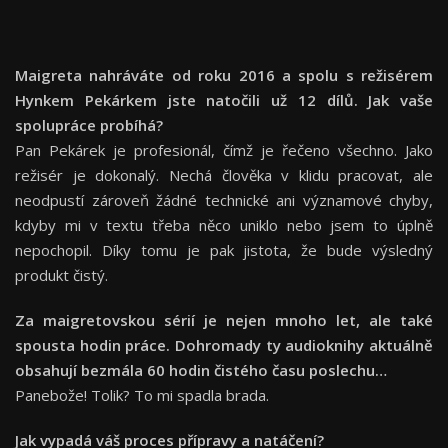
Maigreta nahráváte od roku 2016 a spolu s režisérem
Hynkem Pekárkem jste natočili už 12 dílů. Jak vaše
spolupráce probíhá?
Pan Pekárek je profesionál, čímž je řečeno všechno. Jako
režisér je dokonalý. Nechá člověka v klidu pracovat, ale
neodpustí zároveň žádné technické ani významové chyby,
kdyby mi v textu třeba něco uniklo nebo jsem to úplně
nepochopil. Díky tomu je pak jistota, že bude výsledný
produkt čistý.
Za maigretovskou sérií je nejen mnoho let, ale také
spousta hodin práce. Dohromady ty audioknihy aktuálně
obsahují bezmála 60 hodin čistého času poslechu…
Panebože! Tolik? To mi spadla brada.
Jak vypadá váš proces přípravy a natáčení?