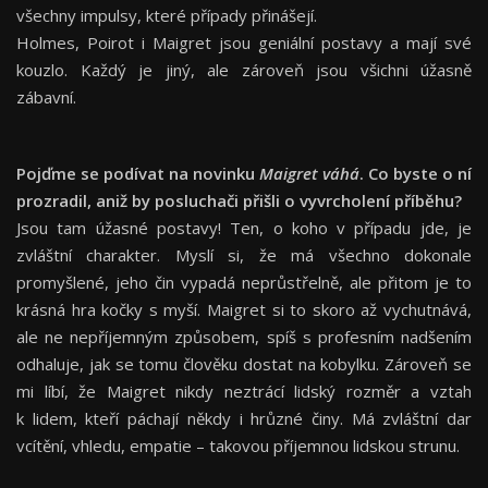
všechny impulsy, které případy přinášejí.
Holmes, Poirot i Maigret jsou geniální postavy a mají své
kouzlo. Každý je jiný, ale zároveň jsou všichni úžasně
zábavní.
Pojďme se podívat na novinku
Maigret váhá
. Co byste o ní
prozradil, aniž by posluchači přišli o vyvrcholení příběhu?
Jsou tam úžasné postavy! Ten, o koho v případu jde, je
zvláštní charakter. Myslí si, že má všechno dokonale
promyšlené, jeho čin vypadá neprůstřelně, ale přitom je to
krásná hra kočky s myší. Maigret si to skoro až vychutnává,
ale ne nepříjemným způsobem, spíš s profesním nadšením
odhaluje, jak se tomu člověku dostat na kobylku. Zároveň se
mi líbí, že Maigret nikdy neztrácí lidský rozměr a vztah
k lidem, kteří páchají někdy i hrůzné činy. Má zvláštní dar
vcítění, vhledu, empatie – takovou příjemnou lidskou strunu.