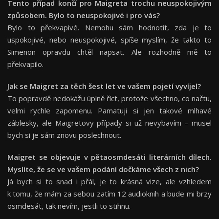
Tento případ končí pro Maigreta trochu neuspokojivým
způsobem. Bylo to neuspokojivé i pro vás?
Bylo to překvapivé. Nemohu sám hodnotit, zda je to
uspokojivé, nebo neuspokojivé, spíše myslím, že takto to
Simenon opravdu chtěl napsat. Ale rozhodně mě to
překvapilo.
Jak se Maigret za těch šest let ve vašem pojetí vyvíjel?
To popravdě nedokážu úplně říct, protože všechno, co načtu,
velmi rychle zapomenu. Pamatuji si jen takové mlhavé
záblesky, ale Maigretovy případy si už nevybavím – musel
bych si je sám znovu poslechnout.
Maigret se objevuje v pětaosmdesáti literárních dílech.
Myslíte, že se ve vašem podání dočkáme všech z nich?
Já bych si to snad i přál, je to krásná vize, ale vzhledem
k tomu, že mám za sebou zatím 12 audioknih a bude mi brzy
osmdesát, tak nevím, jestli to stihnu.