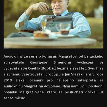
Audioknihy ze série o komisaři Maigretovi od belgického
spisovatele Georgese Simenona vycházejí ve
vydavatelství OneHotBook už bezmála šest let. Svůj hlas
slavnému vyšetřovateli propůjčuje Jan Vlasák, jenž v roce
2019 získal ocenění pro nejlepšího interpreta za
audioknihu Maigret na dovolené. Nyní namluvil i poslední
novinku Maigret váhá, které se posluchači dočkali už
tento měsíc.