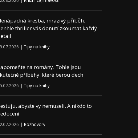
2.08.2026 |
Knižní zajímavosti
enápadná kresba, mrazivý příběh.
enhle thriller vás donutí zkoumat každý
etail
9.07.2026 |
Tipy na knihy
apomeňte na romány. Tohle jsou
kutečné příběhy, které berou dech
5.07.2026 |
Tipy na knihy
estuju, abyste vy nemuseli. A nikdo to
edocení
2.07.2026 |
Rozhovory