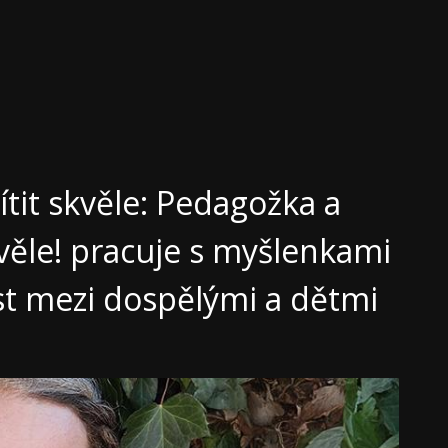
ítit skvěle: Pedagožka a
věle! pracuje s myšlenkami
st mezi dospělými a dětmi