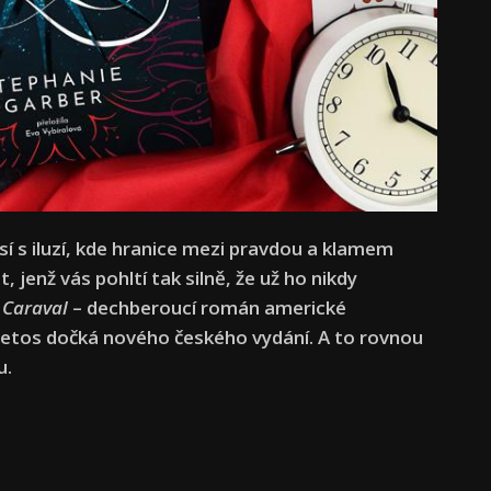
sí s iluzí, kde hranice mezi pravdou a klamem
, jenž vás pohltí tak silně, že už ho nikdy
e
Caraval
– dechberoucí román americké
 letos dočká nového českého vydání. A to rovnou
u.