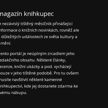
magazín knihkupec
e nezávislý tištěný měsíčník přinášející
nformace o knižních novinkách, rovněž ale
 důležitých událostech ze světa kultury a
umění.
ento portál je neúplným zrcadlem jeho
edakčního obsahu. Některé články,
ecenze, knižní ukázky a pod. vycházejí
ouze v jeho tištěné podobě. Pro tu ovšem
usíte navštívit některé kamenné
nihkupectví, kde jej dostanete zdarma ke
svému nákupu.