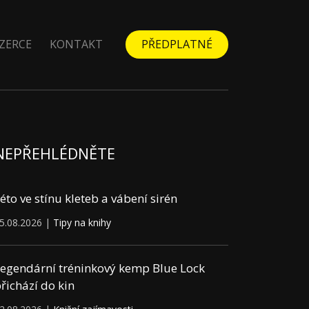
ZERCE
KONTAKT
PŘEDPLATNÉ
NEPŘEHLÉDNĚTE
éto ve stínu kleteb a vábení sirén
5.08.2026 |
Tipy na knihy
egendární tréninkový kemp Blue Lock
řichází do kin