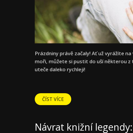
Prázdniny právě začaly! Ať už vyrážíte na
moři, můžete si pustit do uší některou z
uteče daleko rychleji!
ČÍST VÍCE
Návrat knižní legendy: