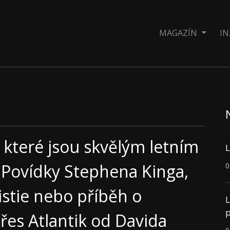
MAGAZÍN
IN
 které jsou skvělým letním
L
 Povídky Stephena Kinga,
0
istie nebo příběh o
L
p
es Atlantik od Davida