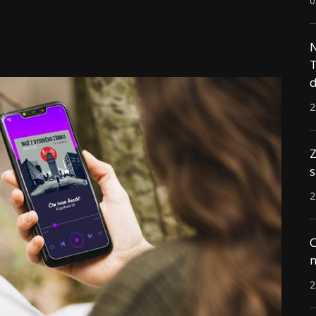
0
N
T
d
2
Z
s
2
C
n
2