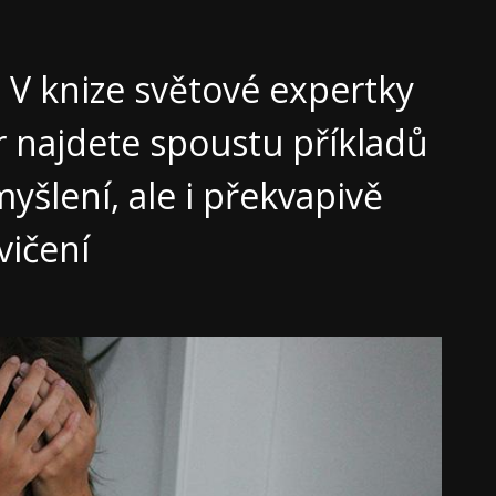
? V knize světové expertky
r najdete spoustu příkladů
yšlení, ale i překvapivě
vičení