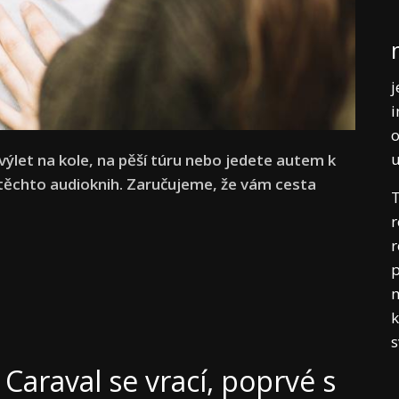
j
i
o
 výlet na kole, na pěší túru nebo jedete autem k
 těchto audioknih. Zaručujeme, že vám cesta
T
r
r
p
m
k
 Caraval se vrací, poprvé s