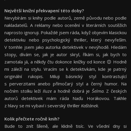
Největší knižní překvapení této doby?
Nevybírám si knihy podle autorů, země původu nebo podle
nakladatelů. A reklamy nebo ocenění v literárních soutěžích
naprosto ignoruji. Pokaždé jsem ráda, když objevím klasickou
detektivku nebo psychologický thriller, který nevyřeším.
V tomhle jsem jako autorka detektivek v nevýhodě. Hledám
stopy, dívám se, jak je autor skryl, říkám si, jak bych to
zamotala já, a někdy čtu dokonce knížky od konce 😊 Hodně
mi záleží na stylu. Vracím se k detektivkám, kde je patrný
originální rukopis. Miluji básnický styl kontrastující
s perverzitami anebo přímočarý styl a černý humor. Na
nočním stolku leží
Iluze
a hodně dobrá je
Šelma
. Z českých
autorů detektivek mám ráda Naďu Horákovou. Takhle
z hlavy se mi vybaví i severský thriller
Kaštánek
.
Kolik přečtete ročně knih?
Bude to znít šíleně, ale klidně tisíc. Ve všední dny si