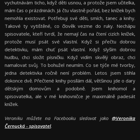
vychutnávám ticho, když děti usnou, a protože jsem učitelka,
mám čas o prázdninách. Já čtu vlastně pořád, bez knížek bych
nemohla existovat. Potřebuji své děti, smích, tanec a knihy.
Takové ty vytištěné, co člověk vezme do ruky. Nechápu
spisovatele, kteří tvrdí, že nemají čas na čtení cizích knížek,
protože musí psát své vlastní. Když si přečtu dobrou
detektivku, mám chuť psát vlastní. Když slyším dobrou
hudbu, chci složit písničku. Když vidím skvělý obraz, chci
namalovat svůj. To bohužel neumím. Co se týče mé tvorby,
jedna detektivka ročně není problém. Letos jsem stihla
dokonce dvě. Přečtené knihy posílám dál, většinou jde o dary
dětským domovům a podobně. Jsem knihomol a
spisovatelka, ale v mé knihovničce je maximálně padesát
knížek.
Veroniku můžete na Facebooku sledovat jako
@Veronika
Černucká - spisovatel
.