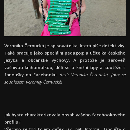
Veronika Černucká je spisovatelka, která píše detektivky.
Také pracuje jako speciální pedagog a učitelka českého
jazyka a občanské výchovy. A protože je zároveň
vášnivou knihomolkou, dělí se o knižní tipy a soutěže s
fanoušky na Facebooku.
(text: Veronika Černucká, foto: se
souhlasem Veroniky Černucké)
Jak byste charakterizovala obsah vašeho facebookového
profilu?
Všechno se točí kolem knížek, jak jinak. Informuji fanoušky o