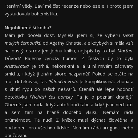
literární vědy. Baví mě číst recenze nebo eseje. I proto jsem
vystudovala bohemistiku.
Nejoblíbenější kniha?
Mám jich docela dost. Myslela jsem si, že vyberu
Deset
malých černoušků
od Agathy Christie, ale kdybych si měla vzít
na pustý ostrov jen jednu knihu, nejspíš by to byl
Marťan
.
Důvod? Báječný cynický humor. Z českých by to byla
Aristokratka
. Je trhlá, nekorektní a já u ní mívám záchvaty
smíchu, i když ji znám skoro nazpaměť. Pokud se ptáte na
moji detektivku, tak
Půlnoční vrah
. Je komplikovaná, vtipná a
s chutí rýpu do našich nešvarů. Čtenáři ale lépe hodnotí
detektivku
Přichází čas pomsty
. Ta je o poznání drsnější.
Obecně jsem ráda, když autoři boří tabu a když jsou nechutní
a sem tam na hraně dobrého vkusu. Nemám ráda
průměrnost. Ta nudí. Z knížek musí dýchat člověčina a
pochopení pro všechno lidské. Nemám ráda aroganci nebo
poučování.