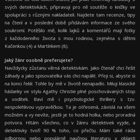
svých detektivkách, připravuji pro ně soutěže o knížky ve
spolupráci s různými nakladateli. Najdete tam recenze, tipy
na čtení a v poslední době přidávám informace ze svého
soukromí. Potěšilo mě, kolik lajků a komentářů mají fotky
z každodenního života s mou rodinou, zejména s dětmi
Kačenkou (4) a Martínkem (8).
Jaký žánr osobně preferujete?
Navždycky zůstanu věrná detektivkám. Jako čtenář chci řešit
záhady a jako spisovatelka vás chci napálit. Přeji si, abyste si
na konci řekli: Tohle by mě v životě nenapadlo. Miluji klasické
hádanky ve stylu Agathy Christie plné poschovávaných stop
a vodítek. Baví mě i psychologické thrillery s tzv.
nespolehlivou vypravěčkou. Ta je otřesená, závislá na všem
možném a vy nevíte, jestli je to hodná holka, nebo proradná
potvora. Hltám všechno, co v žánru detektivek vyjde, a
detektivky tvoří 90 % toho, co přečtu. Mám také ráda
odbornou nebo populárně naučnou literaturu v oblasti