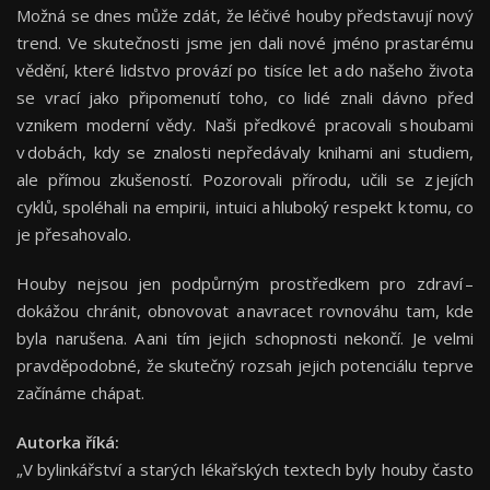
Možná se dnes může zdát, že léčivé houby představují nový
trend. Ve skutečnosti jsme jen dali nové jméno prastarému
vědění, které lidstvo provází po tisíce let a do našeho života
se vrací jako připomenutí toho, co lidé znali dávno před
vznikem moderní vědy. Naši předkové pracovali s houbami
v dobách, kdy se znalosti nepředávaly knihami ani studiem,
ale přímou zkušeností. Pozorovali přírodu, učili se z jejích
cyklů, spoléhali na empirii, intuici a hluboký respekt k tomu, co
je přesahovalo.
Houby nejsou jen podpůrným prostředkem pro zdraví –
dokážou chránit, obnovovat a navracet rovnováhu tam, kde
byla narušena. A ani tím jejich schopnosti nekončí. Je velmi
pravděpodobné, že skutečný rozsah jejich potenciálu teprve
začínáme chápat.
Autorka říká:
„V bylinkářství a starých lékařských textech byly houby často