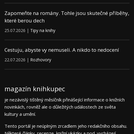
Zapomeňte na romány. Tohle jsou skutečné příběhy,
které berou dech
25.07.2026 |
Tipy na knihy
Cestuju, abyste vy nemuseli. A nikdo to nedocení
22.07.2026 |
Rozhovory
magazín knihkupec
je nezávislý tištěný měsíčník přinášející informace o knižních
novinkách, rovněž ale o důležitých událostech ze světa
kultury a umění.
Tento portál je neúplným zrcadlem jeho redakčního obsahu.
Některé články, recenze, knižní ukázky a pod. vycházejí