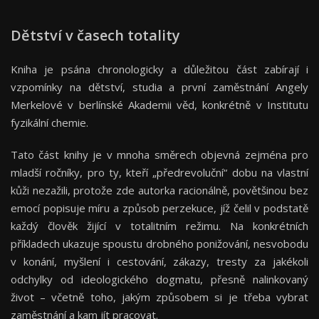
Dětství v časech totality
Kniha
je psána chronologicky a důležitou část zabírají i
vzpomínky na dětství, studia a první zaměstnání Angely
Merkelové v berlínské Akademii věd, konkrétně v Institutu
fyzikální chemie.
Tato část knihy je v mnoha směrech objevná zejména pro
mladší ročníky, pro ty, kteří „předrevoluční“ dobu na vlastní
kůži nezažili, protože zde autorka racionálně, povětšinou bez
emocí popisuje míru a způsob perzekuce, jíž čelil v podstatě
každý člověk žijící v totalitním režimu. Na konkrétních
příkladech ukazuje spoustu drobného ponižování, nesvobodu
v konání, myšlení i cestování, zákazy, tresty za jakékoli
odchylky od ideologického dogmatu, přesně nalinkovaný
život – včetně toho, jakým způsobem si je třeba vybrat
zaměstnání a kam jít pracovat.