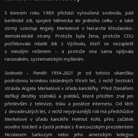
S koncem roku 1989 přichází vytoužená svoboda, pád
berlínské zdi, spojení Německa do jednoho celku – a také
strmý vzestup Angely Merkelové v hierarchii křesťansko-
demokratické strany. Protože byla žena, protože CDU
potřebovala mladé lidi z Východu, kteří se nezapletli
s minulým režimem – a protože ona sama oplývala
racionálním, systematickým myšlením.
Svoboda – Paměti 1954–2021
je od tohoto okamžiku
podrobnou kronikou následných třiceti let, z nichž šestnáct
strávila Angela Merkelová v úřadu kancléřky. Před čtenářem
defilují desítky státníků a politiků, které předtím znal jen
především z televize, tisku a posléze internetu. Od těch
z devadesátých let, z nichž nejvýraznější roli má předchůdce
Merkelové v úřadu kancléře Helmut Kohl, přes začátek
nového tisíciletí a častá jednání s francouzským prezidentem
Nicolasem Sarkozym nebo jeho americkým kolegou