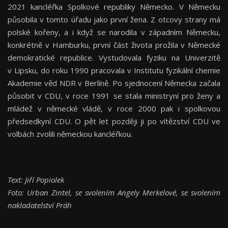
2021 kancléřka Spolkové republiky Německo. V Německu
působila v tomto úřadu jako první žena. Z otcovy strany má
polské kořeny, a i když se narodila v západním Německu,
konkrétně v Hamburku, první část života prožila v Německé
demokratické republice. Vystudovala fyziku na Univerzitě
v Lipsku, do roku 1990 pracovala v Institutu fyzikální chemie
Akademie věd NDR v Berlíně. Po sjednocení Německa začala
působit v CDU, v roce 1991 se stala ministryní pro ženy a
mládež v německé vládě, v roce 2000 pak i spolkovou
předsedkyní CDU. O pět let později ji po vítězství CDU ve
volbách zvolili německou kancléřkou.
Text: Jiří Popiolek
Foto: Urban Zintel, se svolením Angely Merkelové, se svolením
nakladatelství Práh