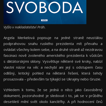
Vyšlo v nakladatelství Práh.
Angela Merkelová popisuje na jedné straně neustálou
podprahovou snahu ruského prezidenta mít převahu a
ovládat všechny kolem sebe, a na druhé straně až nezdravou
fascinaci nově zvoleného amerického prezidenta k vůdcům
s diktátorskými sklony. Vysvětluje některé své kroky, nabízí
vlastní názor na věc a nechybí ani její s odstupem času
odlišný, kritický pohled na některá řešení, která tehdy
prosazovala – především ta týkající se Ukrajiny nebo Gruzie.
Vzhledem k tomu, že se jedná o něco jako časosběrný
dokument, pozoruhodné je sledovat i to, jak se v průběhu
desetiletí mění svět okolo kancléřky. A při hodnocení činů