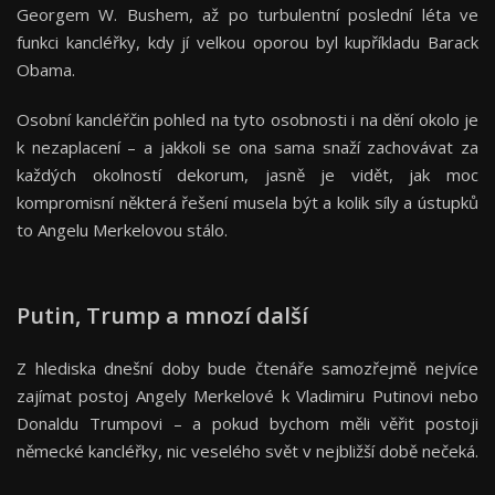
Georgem W. Bushem, až po turbulentní poslední léta ve
funkci kancléřky, kdy jí velkou oporou byl kupříkladu Barack
Obama.
Osobní kancléřčin pohled na tyto osobnosti i na dění okolo je
k nezaplacení – a jakkoli se ona sama snaží zachovávat za
každých okolností dekorum, jasně je vidět, jak moc
kompromisní některá řešení musela být a kolik síly a ústupků
to Angelu Merkelovou stálo.
Putin, Trump a mnozí další
Z hlediska dnešní doby bude čtenáře samozřejmě nejvíce
zajímat postoj Angely Merkelové k Vladimiru Putinovi nebo
Donaldu Trumpovi – a pokud bychom měli věřit postoji
německé kancléřky, nic veselého svět v nejbližší době nečeká.