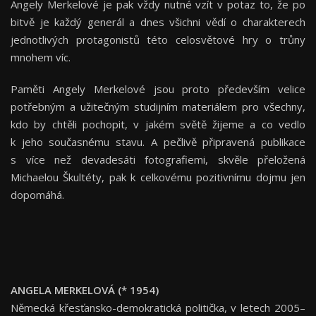
Angely Merkelové je pak vždy nutné vzít v potaz to, že po
bitvě je každý generál a dnes všichni vědí o charakterech
jednotlivých protagonistů této celosvětové hry o trůny
mnohem víc.
Paměti Angely Merkelové jsou proto především velice
potřebným a užitečným studijním materiálem pro všechny,
kdo by chtěli pochopit, v jakém světě žijeme a co vedlo
k jeho současnému stavu. A pečlivě připravená publikace
s více než devadesáti fotografiemi, skvěle přeložená
Michaelou Škultéty, pak k celkovému pozitivnímu dojmu jen
dopomáhá.
ANGELA MERKELOVÁ (* 1954)
Německá křesťansko-demokratická politička, v letech 2005–