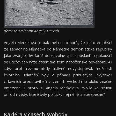
(foto: se svolením Angely Merkel)
Angela Merkelová to pak měla o to horší, že její otec přišel
ze západního Německa do Německé demokratické republiky
jako evangelický farář dobrovolně „plnit poslání“ a pokoušel
se udržovat v ryze ateistické zemi náboženské povědomí. A i
když proti režimu nikdy aktivně nevystupoval, možnosti
životního uplatnění byly v případě příbuzných jakýchkoli
církevních představitelů v zemích východního bloku značně
omezené. I proto si Angela Merkelová zvolila ke studiu
přírodní vědy, které byly politicky nejméně „nebezpečné“.
Kariéra v časech svobody