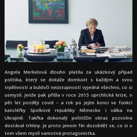
Angela Merkelová dlouho platila za ukázkový případ
politika, který se dokáže domluvit s každým a svou
trpělivostí a buldočí neústupností vyjedná všechno, co si
usmyslí. Jenže pak přišla v roce 2015 uprchlická krize, o
pět let později covid – a rok po jejím konci ve funkci
kancléřky Spolkové republiky Německo i válka na
Ukrajině. Takřka dokonalý političčin obraz pozvolna
dostával trhliny. Je proto jenom fér dozvědět se, co si o
tom všem myslí samotná protagonistka.