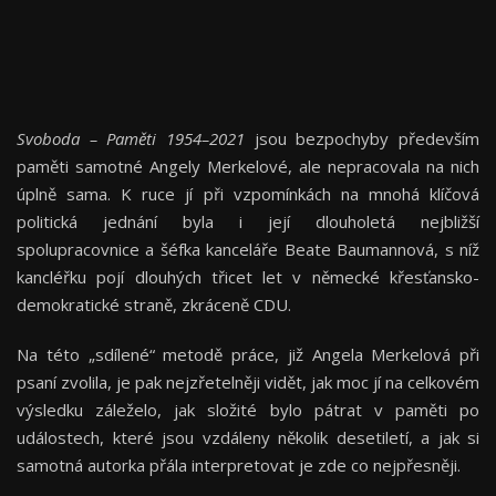
Svoboda – Paměti 1954–2021
jsou bezpochyby především
paměti samotné Angely Merkelové, ale nepracovala na nich
úplně sama. K ruce jí při vzpomínkách na mnohá klíčová
politická jednání byla i její dlouholetá nejbližší
spolupracovnice a šéfka kanceláře Beate Baumannová, s níž
kancléřku pojí dlouhých třicet let v německé křesťansko-
demokratické straně, zkráceně CDU.
Na této „sdílené“ metodě práce, již Angela Merkelová při
psaní zvolila, je pak nejzřetelněji vidět, jak moc jí na celkovém
výsledku záleželo, jak složité bylo pátrat v paměti po
událostech, které jsou vzdáleny několik desetiletí, a jak si
samotná autorka přála interpretovat je zde co nejpřesněji.