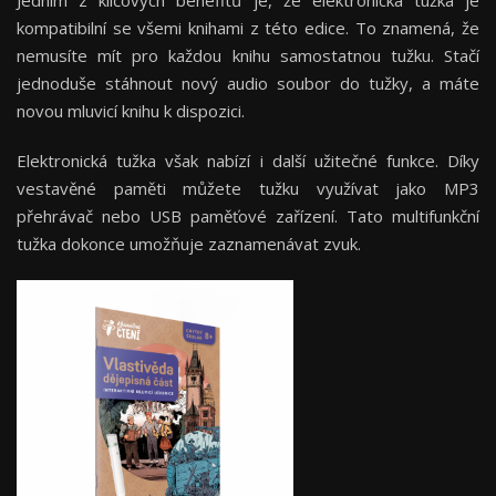
Jedním z klíčových benefitů je, že elektronická tužka je
kompatibilní se všemi knihami z této edice. To znamená, že
nemusíte mít pro každou knihu samostatnou tužku. Stačí
jednoduše stáhnout nový audio soubor do tužky, a máte
novou mluvicí knihu k dispozici.
Elektronická tužka však nabízí i další užitečné funkce. Díky
vestavěné paměti můžete tužku využívat jako MP3
přehrávač nebo USB paměťové zařízení. Tato multifunkční
tužka dokonce umožňuje zaznamenávat zvuk.