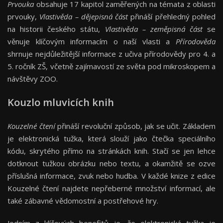
Prvouka
obsahuje 17 kapitol zaměřených na témata z oblasti
prvouky,
Vlastivěda – dějepisná část
přináší přehledný pohled
na historii českého státu,
Vlastivěda – zeměpisná část
se
věnuje klíčovým informacím o naší vlasti a
Přírodověda
shrnuje nejdůležitější informace z učiva přírodovědy pro 4. a
5. ročník ZŠ, včetně zajímavostí ze světa pod mikroskopem a
návštěvy ZOO.
Kouzlo mluvicích knih
Kouzelné čtení
přináší revoluční způsob, jak se učit. Základem
je elektronická tužka, která slouží jako čtečka speciálního
kódu, skrytého přímo na stránkách knih. Stačí se jen lehce
dotknout tužkou obrázku nebo textu, a okamžitě se ozve
příslušná informace, zvuk nebo hudba. V každé knize z edice
Kouzelné čtení najdete nepřeberné množství informací, ale
také zábavné vědomostní a postřehové hry.