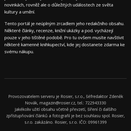
novinkách, rovněž ale o důležitých událostech ze světa
kultury a umění.
Tento portál je neúplným zrcadlem jeho redakčního obsahu.
Některé články, recenze, knižní ukázky a pod. vycházejí
pouze v jeho tištěné podobě. Pro tu ovšem musíte navštívit
některé kamenné knihkupectví, kde jej dostanete zdarma ke
svému nákupu.
Provozovatelem serveru je Rosier, s.r.o., šéfredaktor Zdeněk
Novák, magazin@rosier.cz, tel.: 722943330
Jakékoliv užití obsahu včetně převzetí, šíření či dalšího
zpřístupňování článků a fotografií je bez souhlasu spol. Rosier,
s.r.o. zakázáno. Rosier, s.r.o. IČO: 09961399