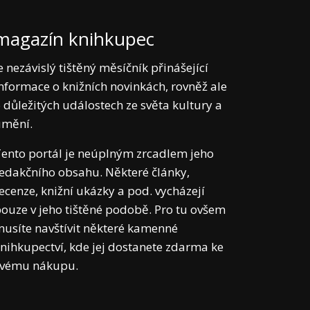
magazín knihkupec
e nezávislý tištěný měsíčník přinášející
nformace o knižních novinkách, rovněž ale
 důležitých událostech ze světa kultury a
umění.
ento portál je neúplným zrcadlem jeho
edakčního obsahu. Některé články,
ecenze, knižní ukázky a pod. vycházejí
ouze v jeho tištěné podobě. Pro tu ovšem
usíte navštívit některé kamenné
nihkupectví, kde jej dostanete zdarma ke
svému nákupu.