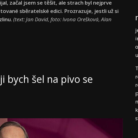
l, začal jsem se těšit, ale strach byl nejprve
mitované sběratelské edici. Prozrazuje, jestli už si
zlinu.
(t
ext: Jan David, foto: Ivona Orešková, Alan
j
i
o
T
i bych šel na pivo se
r
r
p
m
k