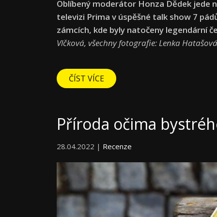
Oblíbený moderátor Honza Dědek jede n
televizi Prima v úspěšné talk show 7 pádů
zámcích, kde byly natočeny legendární č
Vlčková, všechny
fotografie: Lenka Hatašová
ČÍST VÍCE
Příroda očima bystréh
28.04.2022 |
Recenze