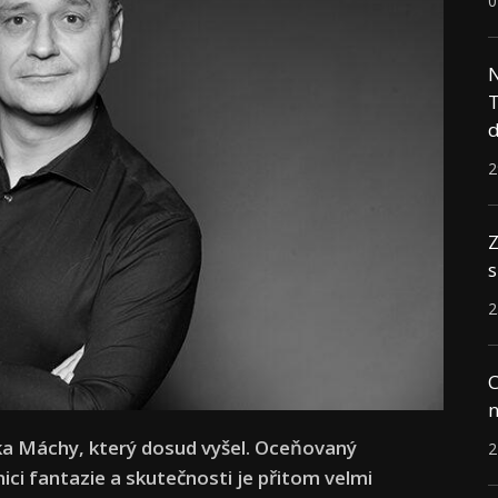
0
N
T
d
2
Z
s
2
C
n
a Máchy, který dosud vyšel. Oceňovaný
2
nici fantazie a skutečnosti je přitom velmi