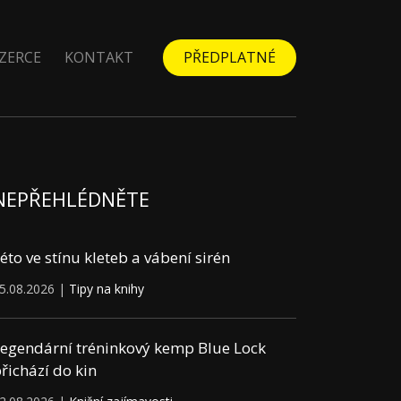
ZERCE
KONTAKT
PŘEDPLATNÉ
NEPŘEHLÉDNĚTE
éto ve stínu kleteb a vábení sirén
5.08.2026 |
Tipy na knihy
egendární tréninkový kemp Blue Lock
řichází do kin