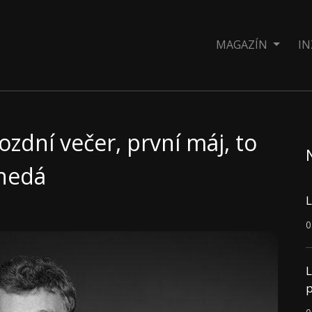
MAGAZÍN
IN
ozdní večer, první máj, to
 nedá
L
0
L
p