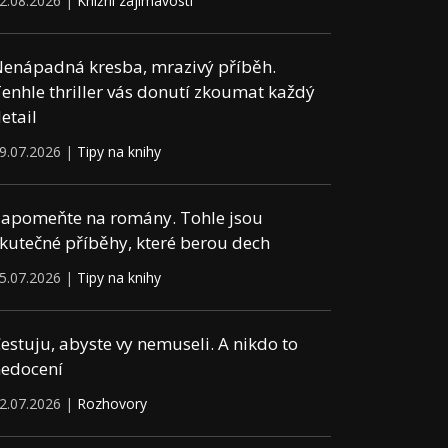
2.08.2026 |
Knižní zajímavosti
enápadná kresba, mrazivý příběh.
enhle thriller vás donutí zkoumat každý
etail
9.07.2026 |
Tipy na knihy
apomeňte na romány. Tohle jsou
kutečné příběhy, které berou dech
5.07.2026 |
Tipy na knihy
estuju, abyste vy nemuseli. A nikdo to
edocení
2.07.2026 |
Rozhovory