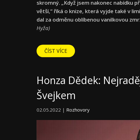
skromný. „Když jsem nakonec nabídku přija
větší,“ říká o knize, která vyjde také v li
dal za odměnu oblíbenou vanilkovou zmr
Hyža)
ČÍST VÍCE
Honza Dědek: Nejraděj
Švejkem
02.05.2022 |
Rozhovory