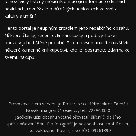
je nezávislý tištěný měsíčník přinášející informace o knižních
novinkách, rovněž ale o důležitých událostech ze světa
kultury a umění.
Tento portál je neúplným zrcadlem jeho redakčního obsahu.
Některé články, recenze, knižní ukázky a pod. vycházejí
pouze v jeho tištěné podobě. Pro tu ovšem musíte navštívit
některé kamenné knihkupectví, kde jej dostanete zdarma ke
svému nákupu.
Provozovatelem serveru je Rosier, s.r.o., šéfredaktor Zdeněk
Novák, magazin@rosier.cz, tel.: 722943330
Jakékoliv užití obsahu včetně převzetí, šíření či dalšího
zpřístupňování článků a fotografií je bez souhlasu spol. Rosier,
s.r.o. zakázáno. Rosier, s.r.o. IČO: 09961399