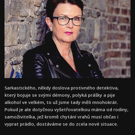
Sarkastického, někdy doslova protivného detektiva,
který bojuje se svými démony, polyká prášky a pije
alkohol ve velkém, to už jsme tady měli mnohokrát.
Pokud je ale dotyčnou vyšetřovatelkou máma od rodiny,
samoživitelka, jež kromě chytání vrahů musí občas i
vyprat prádlo, dostáváme se do zcela nové situace.