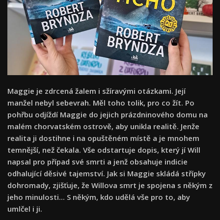
Maggie je zdrcená žalem i sžíravými otázkami. Její
manžel nebyl sebevrah. Měl toho tolik, pro co žít. Po
pohřbu odjíždí Maggie do jejich prázdninového domu na
malém chorvatském ostrově, aby unikla realitě. Jenže
realita ji dostihne i na opuštěném místě a je mnohem
temnější, než čekala. Vše odstartuje dopis, který jí Will
napsal pro případ své smrti a jenž obsahuje indicie
odhalující děsivé tajemství. Jak si Maggie skládá střípky
dohromady, zjišťuje, že Willova smrt je spojena s někým z
jeho minulosti... S někým, kdo udělá vše pro to, aby
umlčel i ji.