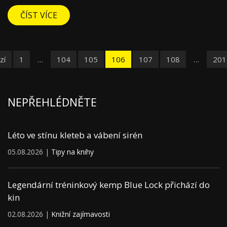
ČÍST VÍCE
zí
1
…
104
105
106
107
108
…
201
NEPŘEHLÉDNĚTE
Léto ve stínu kleteb a vábení sirén
05.08.2026 |
Tipy na knihy
Legendární tréninkový kemp Blue Lock přichází do
kin
02.08.2026 |
Knižní zajímavosti