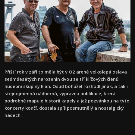
Příští rok v září to měla být v O2 areně velkolepá oslava
sedmdesátých narozenin dvou ze tří klíčových členů
hudební skupiny Elán. Osud bohužel rozhodl jinak, a tak i
stejnojmenná nádherná, výpravná publikace, která
podrobně mapuje historii kapely a jež pozvánkou na tyto
koncerty končí, dostala spíš posmutnělý a nostalgický
nádech.