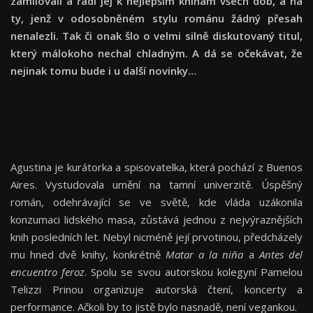
zamilovali a řadí jej k nejlepším knihám všech dob, a na
ty, jenž v odosobněném stylu románu žádný přesah
nenalezli. Tak či onak šlo o velmi silně diskutovaný titul,
který málokoho nechal chladným. A dá se očekávat, že
nejinak tomu bude i u další novinky…
Agustina je kurátorka a spisovatelka, která pochází z Buenos
Aires. Vystudovala umění na tamní univerzitě. Úspěšný
román, odehrávající se ve světě, kde vláda uzákonila
konzumaci lidského masa, zůstává jednou z nejvýraznějších
knih posledních let. Nebyl nicméně její prvotinou, předcházely
mu hned dvě knihy, konkrétně
Matar a la niña
a
Antes del
encuentro feroz
. Spolu se svou autorskou kolegyní Pamelou
Telizzi Prinou organizuje autorská čtení, koncerty a
performance. Ačkoli by to jistě bylo nasnadě, není vegankou.