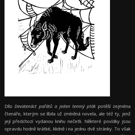
Dílo
Devatenáct pařátů a jeden temný
pták
potěší zejména
čtenáře, kterým se líbila už zmíněná novela, ale též ty, jenž
její předchozí vydanou knihu nečetli
.
Některé povídky jsou
opravdu hodně krátké, klidně i na jednu dvě stránky. To však