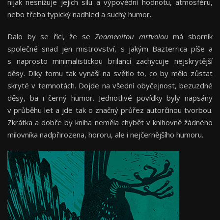
nijak nesnižuje jejich sílu a výpovědní hodnotu, atmosféru,
nebo třeba typický nadhled a suchý humor.
Dalo by se říci, že se
Znamenitou mrtvolou
má sborník
společné snad jen mistrovství, s jakým Bazterrica píše a
s naprosto minimalistickou brilancí zachycuje nejskrytější
děsy. Díky tomu tak vynáší na světlo to, co by mělo zůstat
skryté v temnotách. Dojde na všední obyčejnost, bezuzdné
děsy, ba i černý humor. Jednotlivé povídky byly napsány
v průběhu let a jde tak o značný průřez autorčinou tvorbou.
Zkrátka a dobře by kniha neměla chybět v knihovně žádného
milovníka nadpřirozena, hororu, ale i nejčernějšího humoru.