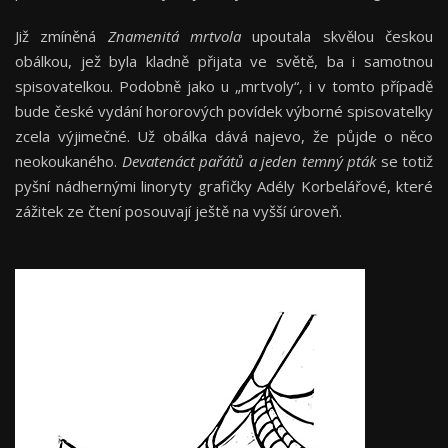
Již zmíněná
Znamenitá mrtvola
upoutala skvělou českou
obálkou, jež byla kladně přijata ve světě, ba i samotnou
spisovatelkou. Podobně jako u „mrtvoly“, i v tomto případě
bude české vydání hororových povídek výborné spisovatelky
zcela výjimečné. Už obálka dává najevo, že půjde o něco
neokoukaného.
Devatenáct pařátů a jeden temný pták
se totiž
pyšní nádhernými linoryty grafičky Adély Korbelářové, které
zážitek ze čtení posouvají ještě na vyšší úroveň.