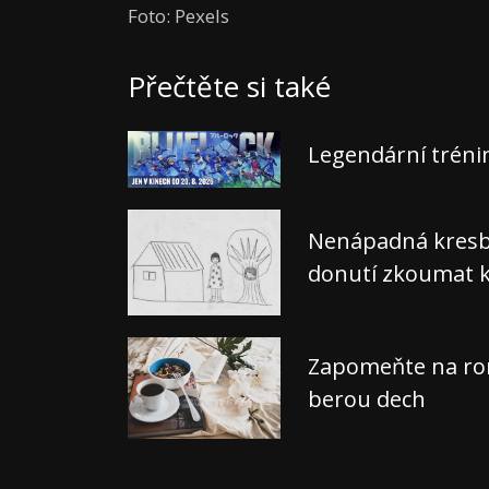
Foto: Pexels
Přečtěte si také
Legendární tréni
Nenápadná kresba,
donutí zkoumat k
Zapomeňte na rom
berou dech