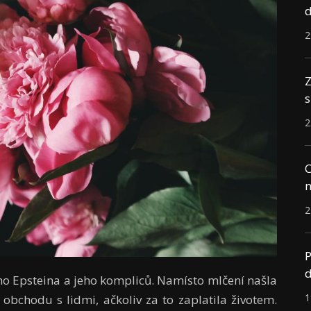
d
2
Z
s
2
C
n
2
P
d
eyho Epsteina a jeho kompliců. Namísto mlčení našla
1
obchodu s lidmi, ačkoliv za to zaplatila životem.