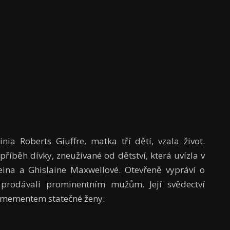
nia Roberts Giuffre, matka tří dětí, vzala život.
říběh dívky, zneužívané od dětství, která uvízla v
teina a Ghislaine Maxwellové. Otevřeně vypráví o
k prodávali prominentním mužům. Její svědectví
e mementem statečné ženy.