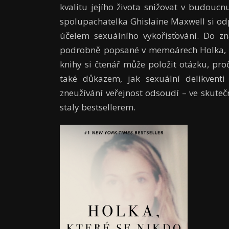
kvalitu jejího života snižovat v budoucn
spolupachatelka Ghislaine Maxwell si odp
účelem sexuálního vykořisťování. Do zn
podrobně popsané v memoárech Holka, kt
knihy si čtenář může položit otázku, proč 
také důkazem, jak sexuální delikventi 
zneužívání veřejnost odsoudí – ve skutečn
staly bestsellerem.