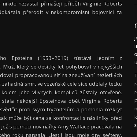
nikdo nezastal přinášejí příběh Virginie Roberts
 dokázala přerodit v nekompromisní bojovnici za
j
i
o
eyho Epsteina (1953–2019) zůstává jedním z
 Muž, který se desítky let pohyboval v nejvyšších
udoval propracovanou síť na zneužívání nezletilých
T
r
á záhadná smrt ve vězeňské cele sice udělaly tečku
r
y kolem jeho vlivných kompliců zůstaly otevřené.
p
 stala někdejší Epsteinova oběť Virginia Roberts
m
 svědčit proti svým trýznitelům a pomohla rozkrýt
k
však může být cena za konfrontaci s násilníky před
e, jež s pomocí novinářky Amy Wallace pracovala na
kého roku napsala: „Jestli jsou moje dny sečteny,