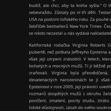
budiž, ale chci, aby ta kniha vyšla.“ O t
sebevraždu. Zůstaly po ní tři děti. Testam
USA na podzim loňského roku. Za pouhé dv
žebříček bestsellerů New York Times. Če
se nikdo nezastal u nás vydává nakladatel
Kalifornská rodačka Virginia Roberts G
pubertě, než potkala Jeffreyho Epsteina a 
však její utrpení znásobili. V letech, kter
bohatých a mocných mužů. Ti ji běžně poni
zraňovali. Virginia byla přesvědčená
devatenáctých narozeninách se jí však
Epsteinovi v roce 2009, její právníci uve
rozmarů dospělých mužů z okruhu žalov
ponížení, zmatení, pocity studu, ztrátu 
lidské důstojnosti, zásah do svého soukro