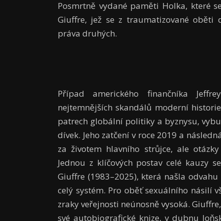
Posmrtně vydané paměti Holka, které se 
Giuffre, jež se z traumatizované oběti
práva druhých.
Případ amerického finančníka Jeffr
nejtemnějších skandálů moderní historie.
patrech globální politiky a byznysu, vyb
dívek. Jeho zatčení v roce 2019 a následn
za životem hlavního strůjce, ale otázk
Jednou z klíčových postav celé kauzy se
Giuffre (1983–2025), která našla odvahu
celý systém. Pro oběť sexuálního násilí 
zraky veřejnosti neúnosně vysoká. Giuffr
své autobiografické knize, v dubnu loňs