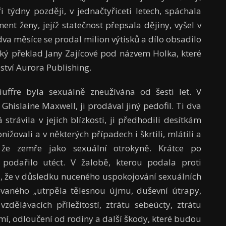
ři týdny později, v jednačtyřiceti letech, spáchala
ent ženy, jejíž statečnost přepsala dějiny, vyšel v
a měsíce se prodal milion výtisků a dílo obsadilo
ský překlad Jany Zajícové pod názvem Holka, které
ství Aurora Publishing.
iuffre byla sexuálně zneužívána od šesti let. V
Ghislaine Maxwell, ji prodával jiný pedofil. Ti dva
á strávila v jejich blízkosti, ji předhodili desítkám
žovali a v některých případech i škrtili, mlátili a
, že zemře jako sexuální otrokyně. Krátce po
 podařilo utéct. V žalobě, kterou podala proti
dli, že v důsledku nuceného uspokojování sexuálních
aného „utrpěla tělesnou újmu, duševní útrapy,
vzdělávacích příležitostí, ztrátu sebeúcty, ztrátu
mí, odloučení od rodiny a další škody, které budou