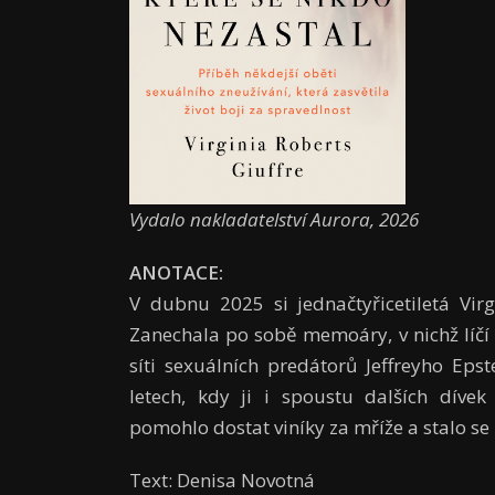
Vydalo nakladatelství Aurora, 2026
ANOTACE:
V dubnu 2025 si jednačtyřicetiletá Virgi
Zanechala po sobě memoáry, v nichž líčí p
síti sexuálních predátorů Jeffreyho Eps
letech, kdy ji i spoustu dalších díve
pomohlo dostat viníky za mříže a stalo s
Text: Denisa Novotná