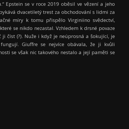
u.“ Epstein se v roce 2019 oběsil ve vězení a jeho
ykává dvacetiletý trest za obchodování s lidmi za
ačné míry k tomu přispělo Virginiino svědectví,
eré se nikdo nezastal. Vzhledem k drsné povaze
ji číst (?). Nuže i když je neúprosná a šokující, je
fungují. Giuffre se nejvíce obávala, že ji kvůli
osti se však nic takového nestalo a její paměti se