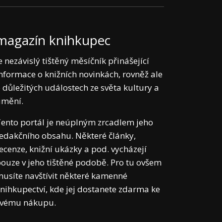
magazín knihkupec
e nezávislý tištěný měsíčník přinášející
nformace o knižních novinkách, rovněž ale
 důležitých událostech ze světa kultury a
umění.
ento portál je neúplným zrcadlem jeho
edakčního obsahu. Některé články,
ecenze, knižní ukázky a pod. vycházejí
ouze v jeho tištěné podobě. Pro tu ovšem
usíte navštívit některé kamenné
nihkupectví, kde jej dostanete zdarma ke
svému nákupu.