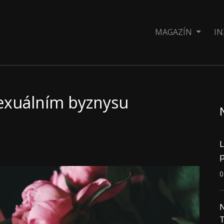
MAGAZÍN
IN
 sexuálním byznysu
L
p
0
N
T