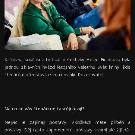
Královna současné britské detektivky Helen Fieldsová byla
jednou z hlavních hvězd letošního veletrhu Svět knihy, kde
čtenářům představila svou novinku Pozorovatel.
Na co se vás čtenáři nejčastěji ptají?
Nejvíc je zajímají postavy. V knížkách máte příběh a
postavy. Děj často zapomenete, postavy s vámi ale žijí dál.