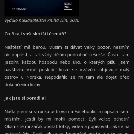
Vydalo nakladatelství Kniha Zlín, 2026
Co říkají vaši skotští čtenáři?
Naštěstí mě berou. Musím si dávat velký pozor, nesmím
nic poplést, a tak vždy dělám podrobné rešerše. Často tam
jezdím, každou hospodu nebo ulici, o kterých píšu, jsem
navštívila. V mé poslední knize se v závěru objevuje malý
ostrov u Norska. Nepodařilo se mi tam ale dojet před
dokončením knihy.
Jak jste si poradila?
Našla jsem si stránku ostrova na Facebooku a napsala jsem
místním, jestli by mi mohli pomoct. Byli velice ochotní.
Okamžitě mi začali posílat fotky, videa a popisovat, jak se na
ostrově žije. Psali, jak je to bezpečné místo. Na to se mi