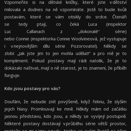
Vzpomeňte si na dětské knížky, které jste v dětství
milovala a dodnes na ně vzpomínáte. Jistě to bude kvůli
postavám, které se vám otiskly do srdce. Čtenáři
se tedy ptají, co čeká Luca (inspektor
Luc Callanach z „dokonalé“ série)
nebo Connie (inspektorka Connie Woolvineová, jež vystupuje
i v nejnovějším dílu série Pozorovatel). Někdy se
zlobí: „Jak jste jim to jen mohla udělat!“ a pro mě je to
kompliment. Pokud postavy mají rádi natolik, že je to
dokázalo naštvat, mají o ně starost, je to znamení, že příběh
funguje.
Kdo jsou postavy pro vás?
Doufám, že nebude znít povýšeně, když řeknu, že slyším
jejich hlasy. Promlouvají ke mně. Někdy mám od začátku
jasnou představu, kdo jsou, a někdy se vyvíjejí postupně.
Některé postavy dostávají v průběhu série větší prostor,
protože se mi samy ozvaly. Anebo ve svém životě na něco