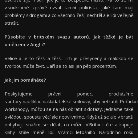
v soukromé zprávě ozval tamní policista, jaké tam mají
problémy s drogami a co všechno řeší, nechtěl ale lidi veřejně
strašit.
Působíte v britském svazu autorů. Jak těžké je být
umělcem v Anglii?
Velice a je to těžší a těžší. Trh je přesycený a málokdo se
tvorbou může živit. Daří se to asi jen pěti procentům.
Jak jim pomáháte?
Poskytujeme právní pomoc, procházíme
s autory například nakladatelské smlouvy, aby netratili. Pořádá
workshopy, můžou se na nás obrátit s dotazy. Jednáme také
s vládou, spoustu věcí ale neovlivníme. Když už se ale v branži
pohybuji, snažím se dělat, co můžu. V Británii čte a kupuje
knihy stále méně lidí. V rámci letošního Národního roku