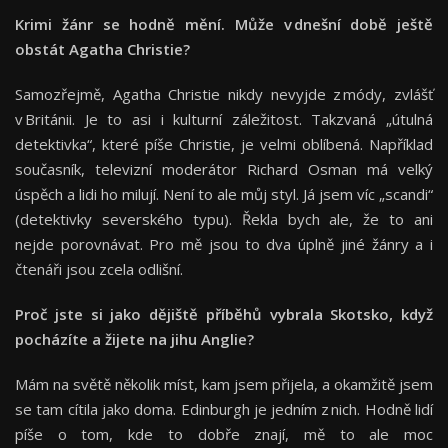
Krimi žánr se hodně mění. Může v dnešní době ještě
obstát Agatha Christie?
Samozřejmě, Agatha Christie nikdy nevyjde z módy, zvlášť
v Británii. Je to asi i kulturní záležitost. Takzvaná „útulná
detektivka“, které píše Christie, je velmi oblíbená. Například
současník, televizní moderátor Richard Osman má velký
úspěch a lidi ho milují. Není to ale můj styl. Já jsem víc „scandi“
(detektivky severského typu). Řekla bych ale, že to ani
nejde porovnávat. Pro mě jsou to dva úplně jiné žánry a i
čtenáři jsou zcela odlišní.
Proč jste si jako dějiště příběhů vybrala Skotsko, když
pocházíte a žijete na jihu Anglie?
Mám na světě několik míst, kam jsem přijela, a okamžitě jsem
se tam cítila jako doma. Edinburgh je jedním z nich. Hodně lidí
píše o tom, kde to dobře znají, mě to ale moc