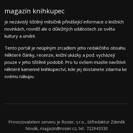
magazín knihkupec
je nezávislý tištěný měsíčník přinášející informace o knižních
novinkách, rovněž ale o důležitých událostech ze světa
kultury a umění.
Tento portál je neúplným zrcadlem jeho redakčního obsahu.
Některé články, recenze, knižní ukázky a pod. vycházejí
pouze v jeho tištěné podobě. Pro tu ovšem musíte navštívit
některé kamenné knihkupectví, kde jej dostanete zdarma ke
svému nákupu.
Provozovatelem serveru je Rosier, s.r.o., šéfredaktor Zdeněk
Novák, magazin@rosier.cz, tel.: 722943330