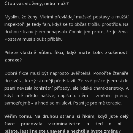
Čtou vás víc ženy, nebo muži?
Myslím, že ženy. V krimi převládají mužské postavy a mužští
inspektoři. Je tedy fajn, když se to občas trošku prostřídá. Na
druhou stranu jsem nenapsala Connie jen proto, že je žena.
Postava musí sloužit příběhu.
Píšete vlastně vůbec fikci, když máte tolik zkušeností
z praxe?
Dobrá fikce musí být naprosto uvěřitelná. Ponoříte čtenáře
do světa, který si umějí představit. Ze své práce jsem si do
psaní nevzala konkrétní případy, ale lidské charakteristiky. A
když mě někdo naštve, napíšu o něm – změním jméno,
samozřejmě – a hned se mi uleví. Psaní je pro mě terapie.
Věřím tomu. Na druhou stranu si říkám, když jste celý
život pracovala v kriminalistice a teď o ní i
píšete, jestli nejste unavená a nechtěla byste změnu?