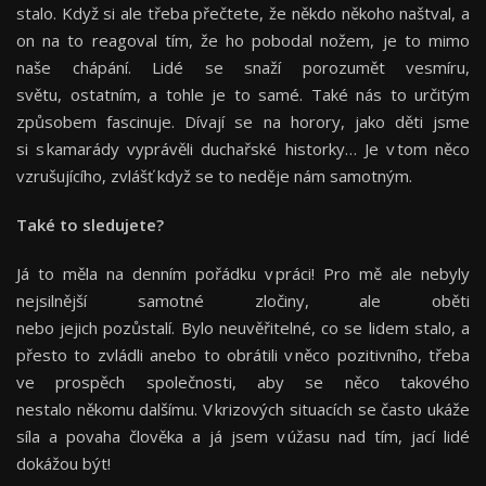
stalo. Když si ale třeba přečtete, že někdo někoho naštval, a
on na to reagoval tím, že ho pobodal nožem, je to mimo
naše chápání. Lidé se snaží porozumět vesmíru,
světu, ostatním, a tohle je to samé. Také nás to určitým
způsobem fascinuje. Dívají se na horory, jako děti jsme
si s kamarády vyprávěli duchařské historky… Je v tom něco
vzrušujícího, zvlášť když se to neděje nám samotným.
Také to sledujete?
Já to měla na denním pořádku v práci! Pro mě ale nebyly
nejsilnější samotné zločiny, ale oběti
nebo jejich pozůstalí. Bylo neuvěřitelné, co se lidem stalo, a
přesto to zvládli anebo to obrátili v něco pozitivního, třeba
ve prospěch společnosti, aby se něco takového
nestalo někomu dalšímu. V krizových situacích se často ukáže
síla a povaha člověka a já jsem v úžasu nad tím, jací lidé
dokážou být!