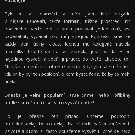
Bylo mi asi osmnáct a měla jsem letní brigádu
v nějaké kanceláři, takže formální, běžné prostředí, nic
podivného. Vedle mě u stolu pracoval jeden muž, asi
padesátník, vypadal jako můj strejda. Potkávali jsme se
každý den, úplný kliďas. Jednou mu kolegyně nabídla
mentolky. Prostě se ho jen zeptala, jestli si dá. A on
najednou vyskočil a udeřil ji prudce do tváře. Chápete to?
Netuším, co v něm ta otázka spustila. Kdybyste ale měla tisíc
lidí, on by byl ten poslední, o kom byste řekla, že by to mohl
udělat.
Dneska je velmi populární „true crime“ neboli příběhy
podle skutečnosti. Jak si to vysvětlujete?
To je přesně ten případ. Chceme pochopit,
proč lidé dělají to, co dělají. Na základě našich zkušeností
v životě a s lidmi si často dokážeme vysvětlit, proč se něco