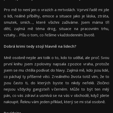
Pro mě to není jen o vrazích a mrtvolách. V první řadě mi jde
o lidi, reálné příběhy, emoce a situace jako je láska, ztráta,
smutek, smích…, které všichni zažíváme. Jsem máma tří
dětí, zajímá mě téma drog, situace na pracovním trhu,
vztahy… Píšu o tom, co řešíme v každodenním životě.
Dobrá krimi tedy stojí hlavně na lidech?
Mně osobně nejde ani tolik o to, kdo to udělal, ale proč. Svou
první knihu jsem z poloviny napsala z pozice vraha, protože
jsem se mu chtěla podívat do hlavy. Zajímá mě, kdo jsou lidé,
co páchají ty příšerné věci. Z reálného života totiž vím, že to
jsou často ti, do kterých byste to nikdy neřekli. Zločinci
nejsou vždycky gangsteři v černém. Může to být ten milý
pán, co vás zdraví a usmívá se na vás v obchodě, když jdete
nakoupit. Řeknu vám jeden příklad, který se mi stal osobně.
Povídejte.