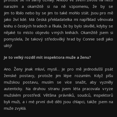
narazím a okamžitě si na ně vzpomenu, že by se
jim to líbilo nebo by se jim to také mohlo stát. Jsou pro mě
jako živí lidé. Má česká překladatelka mi například věnovala
knihu o českých hradech a říkala, že by bylo skvělé, kdyby se
nějaké to místo objevilo v mých knihách. Okamžitě jsem si
pomyslela, že takový středověký hrad by Connie sedl jako
ulitý!
Je to velký rozdíl mít inspektora muže a ženu?
Ano. Ženy jinak mluví, myslí… Je pro mě jednodušší psát
ženské postavy, protože jim lépe rozumím. Když píšu
mužskou postavu, musím se více snažit, aby vyzněly
autenticky. Na druhou stranu jsem léta pracovala v ryze
mužském prostředí. Většina právníků, soudců, inspektorů
byli muži, a i mé první dvě děti jsou chlapci, takže jsem na
muže zvyklá.