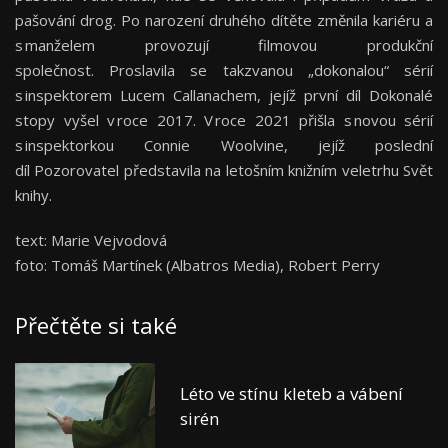
pašování drog. Po narození druhého dítěte změnila kariéru a
s manželem provozují filmovou produkční
společnost. Proslavila se takzvanou „dokonalou“ sérií
s inspektorem Lucem Callanachem, jejíž první díl Dokonalé
stopy vyšel v roce 2017. V roce 2021 přišla s novou sérií
s inspektorkou Connie Woolvine, jejíž poslední
díl Pozorovatel představila na letošním knižním veletrhu Svět
knihy.
text: Marie Vejvodová
foto: Tomáš Martínek (Albatros Media), Robert Perry
Přečtěte si také
Léto ve stínu kleteb a vábení
sirén