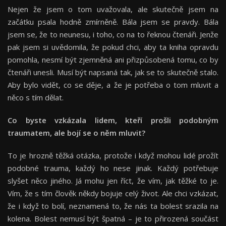
Nejen že jsem o tom uvažovala, ale skutečně jsem na
začátku psala hodně zmírněně. Bála jsem se pravdy. Bála
jsem se, že to neunesu, i toho, co na to řeknou čtenáři. Jenže
pak jsem si uvědomila, že pokud chci, aby ta kniha opravdu
pomohla, nesmí být zjemněná ani přizpůsobená tomu, co by
čtenáři unesli. Musí být napsaná tak, jak se to skutečně stalo.
Aby bylo vidět, co se děje, a že je potřeba o tom mluvit a
něco s tím dělat.
Co byste vzkázala lidem, kteří prošli podobným
traumatem, ale bojí se o něm mluvit?
To je hrozně těžká otázka, protože i když mohou lidé prožít
podobné trauma, každý ho nese jinak. Každý potřebuje
slyšet něco jiného. Já mohu jen říct, že vím, jak těžké to je.
Vím, že s tím člověk někdy bojuje celý život. Ale chci vzkázat,
že i když to bolí, neznamená to, že nás ta bolest srazila na
kolena. Bolest nemusí být špatná – je to přirozená součást