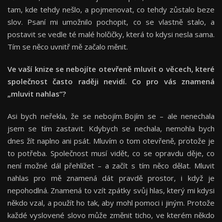
tam, kde tehdy nešlo, a pojmenovat, co tehdy zůstalo beze
slov. Psaní mi umožnilo pochopit, co se vlastně stalo, a
postavit se vedle té malé holčičky, která to kdysi nesla sama.
Tím se něco uvnitř mě začalo měnit.
Ve vaší knize se nebojíte otevřeně mluvit o věcech, které
společnost často raději nevidí. Co pro vás znamená
„mluvit nahlas“?
Asi bych neřekla, že se nebojím. Bojím se – ale nenechala
jsem se tím zastavit. Kdybych se nechala, nemohla bych
dnes žít naplno ani psát. Mluvím o tom otevřeně, protože je
to potřeba. Společnost musí vidět, co se opravdu děje, co
není možné dál přehlížet – a začít s tím něco dělat. Mluvit
nahlas pro mě znamená dát pravdě prostor, i když je
nepohodlná. Znamená to vzít zpátky svůj hlas, který mi kdysi
někdo vzal, a použít ho tak, aby mohl pomoci i jiným. Protože
každé vyslovené slovo může změnit ticho, ve kterém někdo