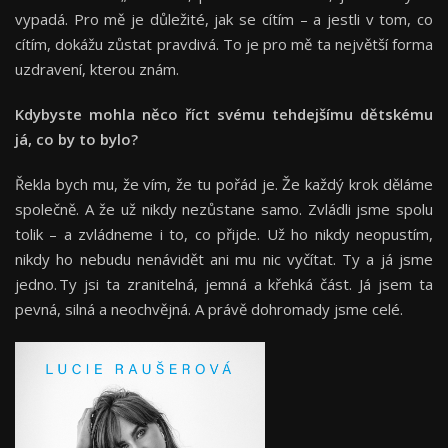
vypadá. Pro mě je důležité, jak se cítím – a jestli v tom, co
cítím, dokážu zůstat pravdivá. To je pro mě ta největší forma
uzdravení, kterou znám.
Kdybyste mohla něco říct svému tehdejšímu dětskému
já, co by to bylo?
Řekla bych mu, že vím, že tu pořád je. Že každý krok děláme
společně. A že už nikdy nezůstane samo. Zvládli jsme spolu
tolik – a zvládneme i to, co přijde. Už ho nikdy neopustím,
nikdy ho nebudu nenávidět ani mu nic vyčítat. Ty a já jsme
jedno. Ty jsi ta zranitelná, jemná a křehká část. Já jsem ta
pevná, silná a neochvějná. A právě dohromady jsme celé.