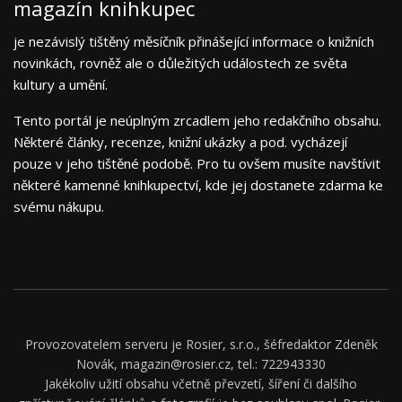
magazín knihkupec
je nezávislý tištěný měsíčník přinášející informace o knižních
novinkách, rovněž ale o důležitých událostech ze světa
kultury a umění.
Tento portál je neúplným zrcadlem jeho redakčního obsahu.
Některé články, recenze, knižní ukázky a pod. vycházejí
pouze v jeho tištěné podobě. Pro tu ovšem musíte navštívit
některé kamenné knihkupectví, kde jej dostanete zdarma ke
svému nákupu.
Provozovatelem serveru je Rosier, s.r.o., šéfredaktor Zdeněk
Novák, magazin@rosier.cz, tel.: 722943330
Jakékoliv užití obsahu včetně převzetí, šíření či dalšího