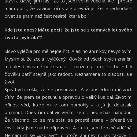
staví a dávají jim hlas. Za to jsem velmi vděčná. Ale i přesto
mám pocit, že zavírání očí stále převažuje. Že je jednodušší
dívat se jinam než čelit realitě, která bolí.
Kde jste dnes? Máte pocit, že jste se z temných let svého
života „vyléčila“?
Slovo vyléčila pro mě nejde říct. A asi ho ani nikdy nevyslovím.
Myslím si, že zcela „vyléčený“ člověk od všech svých zranění
a bolestí vlastně neexistuje – možná proto, že bolest k
člověku patří stejně jako radost. Neznamená to slabost, ale
život.
Spíš bych řekla, že se posouvám. A v posledních měsících
cítím, že jsem se posunula opravdu o velký kus dál. Život mi
přinesl věci, které mi v tom pomohly – a já je dokázala
přijmout. Dnes čím dál víc věřím, že nic nepřichází náhodou.
Že všechno, co se má stát, se prostě stane – přesně ve
chvíli, kdy jsme na to připraveni. A za to jsem hrozně vděčná.
Nemám cíl se „uzdravit“, protože ani nevím, jak takový cíl