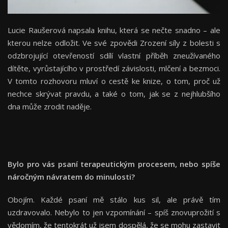
Lucie Raušerová napsala knihu, která se nečte snadno – ale
kterou nelze odložit. Ve své zpovědi Zrození síly z bolesti s
odzbrojující otevřeností sdílí vlastní příběh zneužívaného
dítěte, vyrůstajícího v prostředí závislosti, mlčení a bezmoci.
V tomto rozhovoru mluví o cestě ke knize, o tom, proč už
nechce skrývat pravdu, a také o tom, jak se z nejhlubšího
dna může zrodit naděje.
Bylo pro vás psaní terapeutickým procesem, nebo spíše
náročným návratem do minulosti?
Obojím. Každé psaní mě stálo kus sil, ale právě tím
uzdravovalo. Nebylo to jen vzpomínání – spíš znovuprožití s
vědomím, že tentokrát už jsem dospělá, že se mohu zastavit