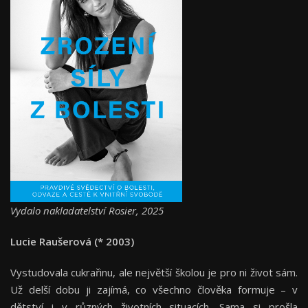
Vydalo nakladatelství Rosier, 2025
Lucie Raušerová (* 2003)
Vystudovala cukrařinu, ale největší školou je pro ni život sám.
Už delší dobu ji zajímá, co všechno člověka formuje – v
dětství i v různých životních situacích. Sama si prošla