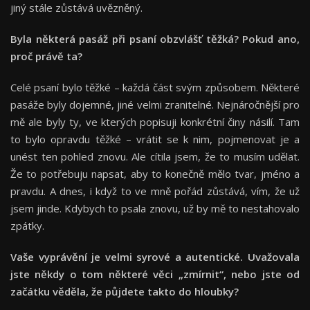
jiný stále zůstává uvězněný.
Byla některá pasáž při psaní obzvlášť těžká? Pokud ano,
proč právě ta?
Celé psaní bylo těžké – každá část svým způsobem. Některé
pasáže byly dojemné, jiné velmi zranitelné. Nejnáročnější pro
mě ale byly ty, ve kterých popisuji konkrétní činy násilí. Tam
to bylo opravdu těžké – vrátit se k nim, pojmenovat je a
unést ten pohled znovu. Ale cítila jsem, že to musím udělat.
Že to potřebuju napsat, aby to konečně mělo tvar, jméno a
pravdu. A dnes, i když to ve mně pořád zůstává, vím, že už
jsem jinde. Kdybych to psala znovu, už by mě to nestahovalo
zpátky.
Vaše vyprávění je velmi syrové a autentické. Uvažovala
jste někdy o tom některé věci „zmírnit“, nebo jste od
začátku věděla, že půjdete takto do hloubky?