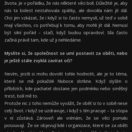
života. Je v pořádku, že nás některé věci bolí. Důležité je, aby
nás ta bolest nestahovala zpátky, ale dovolila nám jít dál.
Chci jim vzkázat, že i když si to často nemyslí, už teď v sobě
mají všechno, co potřebují k tomu, aby mohli jít dál. Nemusí
být silní pořád – stačí, když budou opravdoví. Síla často
začíná právě tam, kde už ji nehledáme.
Myslíte si, že společnost se umí postavit za oběti, nebo
je ještě stále zvyklá zavírat oči?
Nevím, jestli si mohu dovolit tohle hodnotit, ale je to téma,
které se mě pokaždé hluboce dotkne. Když slyším o
příbězích, kde pachatel dostane jen podmínku nebo směšný
trest, bolí mě to.
Protože nic z toho nemůže vyvážit, že oběť si to v sobě nese
celý život. I když se uzdravuje, i když s tím pracuje – ta stopa
v ní zůstává. Zároveň ale vnímám, že se věci pomalu
posouvají. Že se objevují lidé i organizace, které se za oběti