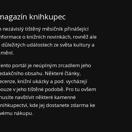
magazín knihkupec
e nezávislý tištěný měsíčník přinášející
nformace o knižních novinkách, rovněž ale
 důležitých událostech ze světa kultury a
umění.
ento portál je neúplným zrcadlem jeho
edakčního obsahu. Některé články,
ecenze, knižní ukázky a pod. vycházejí
ouze v jeho tištěné podobě. Pro tu ovšem
usíte navštívit některé kamenné
nihkupectví, kde jej dostanete zdarma ke
svému nákupu.