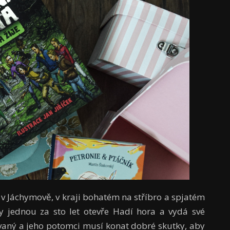
 v Jáchymově, v kraji bohatém na stříbro a spjatém
dy jednou za sto let otevře Hadí hora a vydá své
aný a jeho potomci musí konat dobré skutky, aby