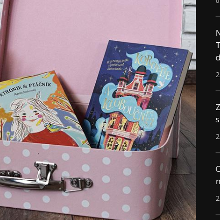
0
N
T
d
2
Z
s
2
C
n
2