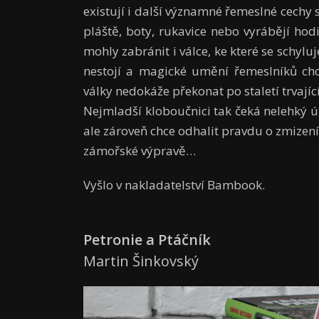
existují i další významné řemeslné cechy 
pláště, boty, rukavice nebo vyrábějí ho
mohly zabránit i válce, ke které se schylu
nestojí a magické umění řemeslníků chc
války nedokáže překonat po staletí trvajíc
Nejmladší kloboučnici tak čeká nelehký úko
ale zároveň chce odhalit pravdu o zmizení 
zámořské výpravě…
Vyšlo v nakladatelství Bambook.
Petronie a Ptáčník
Martin Šinkovský