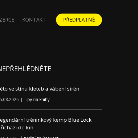
ZERCE
KONTAKT
PŘEDPLATNÉ
NEPŘEHLÉDNĚTE
éto ve stínu kleteb a vábení sirén
5.08.2026 |
Tipy na knihy
egendární tréninkový kemp Blue Lock
řichází do kin