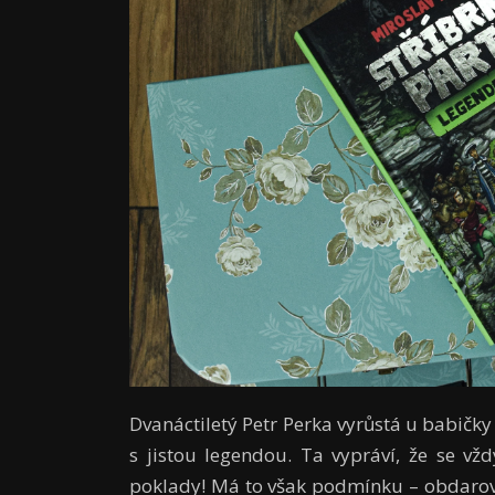
Dvanáctiletý Petr Perka vyrůstá u babičky
s jistou legendou. Ta vypráví, že se vž
poklady! Má to však podmínku – obdarov