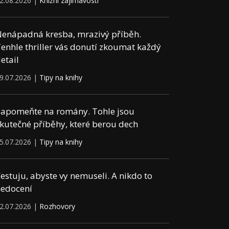
2.08.2026 |
Knižní zajímavosti
enápadná kresba, mrazivý příběh.
enhle thriller vás donutí zkoumat každý
etail
9.07.2026 |
Tipy na knihy
apomeňte na romány. Tohle jsou
kutečné příběhy, které berou dech
5.07.2026 |
Tipy na knihy
estuju, abyste vy nemuseli. A nikdo to
edocení
2.07.2026 |
Rozhovory