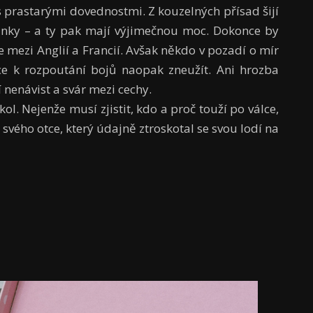
s prastarými dovednostmi. Z kouzelných přísad šijí
dinky – a ty pak mají výjimečnou moc. Dokonce by
je mezi Anglií a Francií. Avšak někdo v pozadí o mír
e k rozpoutání bojů naopak zneužít. Ani hrozba
í nenávist a svár mezi cechy.
l. Nejenže musí zjistit, kdo a proč touží po válce,
svého otce, který údajně ztroskotal se svou lodí na