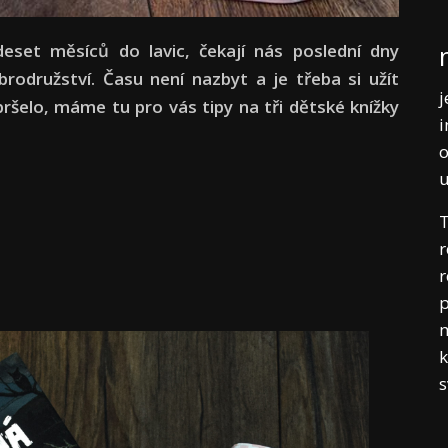
eset měsíců do lavic, čekají nás poslední dny
brodružství. Času není nazbyt a je třeba si užít
j
pršelo, máme tu pro vás tipy na tři dětské knížky
i
o
T
r
r
p
m
k