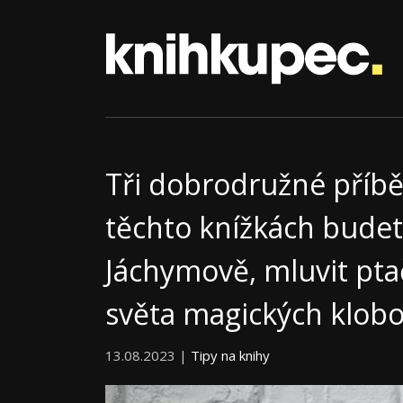
Tři dobrodružné příbě
těchto knížkách budet
Jáchymově, mluvit ptač
světa magických klob
13.08.2023 |
Tipy na knihy