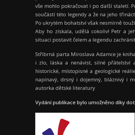
vše mohlo pokračovat i po další staletí. 
součástí této legendy a že na jeho třinác
Po ukrytém bohatství však nesmírně touž
Aby ho získala, udělá cokoliv! Petr a j
situaci postavit čelem a legendu zachránit
Stříbrná parta Miroslava Adamce je kniha,
i zlo, láska a nenávist, silné přátelstv
historické, místopisné a geologické reáli
napínavý, drsný i dojemný, bláznivý i m
autorka dětské literatury
Vydání publikace bylo umožněno díky dot