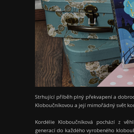
Strhující příběh plný překvapení a dobr
Kloboučníkovou a její mimořádný svět kou
Kordélie Kloboučníková pochází z věh
generací do každého vyrobeného klobouk