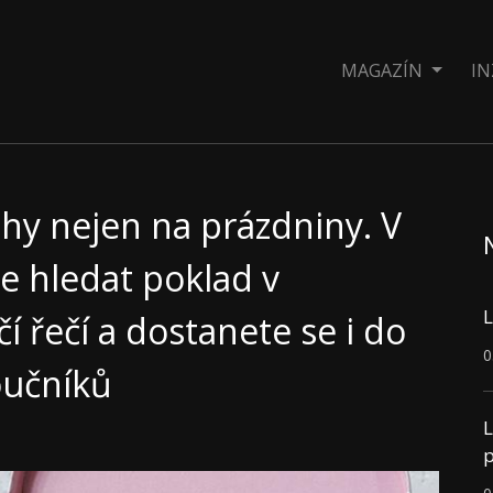
MAGAZÍN
IN
hy nejen na prázdniny. V
e hledat poklad v
L
í řečí a dostanete se i do
0
oučníků
L
p