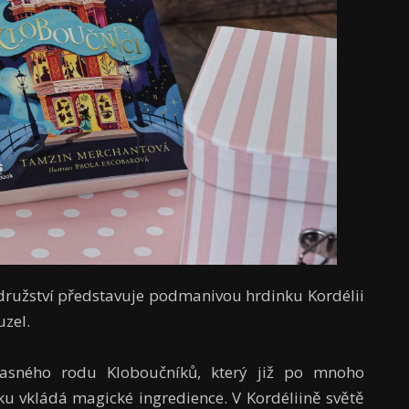
odružství představuje podmanivou hrdinku Kordélii
zel.
lasného rodu Kloboučníků, který již po mnoho
u vkládá magické ingredience. V Kordéliině světě