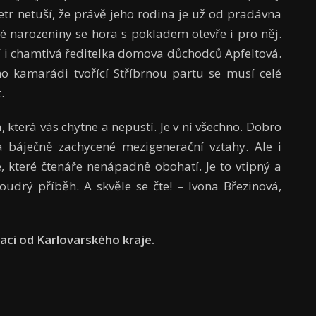
Petr netuší, že právě jeho rodina je už od pradávna
té narozeniny se hora s pokladem otevře i pro něj.
í i chamtivá ředitelka domova důchodců Apfeltová.
eho kamarádi tvořící Stříbrnou partu se musí celé
.
 která vás chytne a nepustí. Je v ní všechno. Dobro
í a báječně zachycené mezigenerační vztahy. Ale i
e, které čtenáře nenápadně obohatí. Je to vtipný a
oudrý příběh. A skvěle se čte! – Ivona Březinová,
aci od Karlovarského kraje.