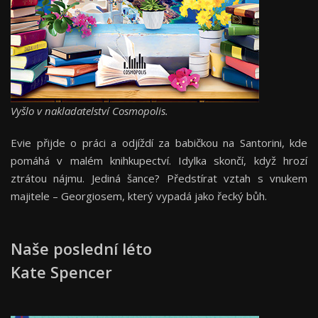
Vyšlo v nakladatelství Cosmopolis.
Evie přijde o práci a odjíždí za babičkou na Santorini, kde
pomáhá v malém knihkupectví. Idylka skončí, když hrozí
ztrátou nájmu. Jediná šance? Předstírat vztah s vnukem
majitele – Georgiosem, který vypadá jako řecký bůh.
Naše poslední léto
Kate Spencer