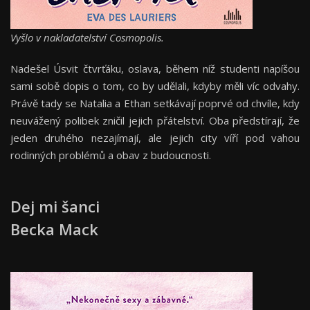
Vyšlo v nakladatelství Cosmopolis.
Nadešel Úsvit čtvrťáku, oslava, během níž studenti napíšou
sami sobě dopis o tom, co by udělali, kdyby měli víc odvahy.
Právě tady se Natalia a Ethan setkávají poprvé od chvíle, kdy
neuvážený polibek zničil jejich přátelství. Oba předstírají, že
jeden druhého nezajímají, ale jejich city víří pod vahou
rodinných problémů a obav z budoucnosti.
Dej mi šanci
Becka Mack