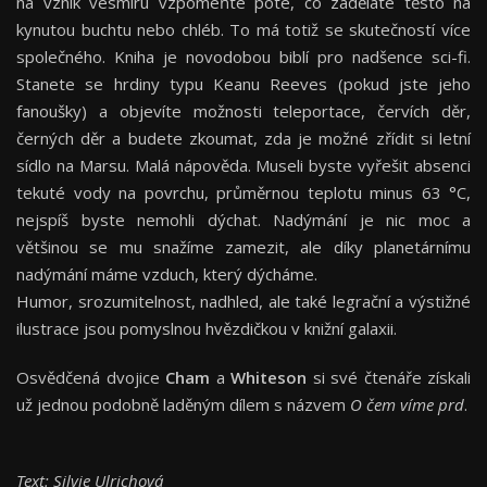
na vznik vesmíru vzpomeňte poté, co zaděláte těsto na
kynutou buchtu nebo chléb. To má totiž se skutečností více
společného. Kniha je novodobou biblí pro nadšence sci-fi.
Stanete se hrdiny typu Keanu Reeves (pokud jste jeho
fanoušky) a objevíte možnosti teleportace, červích děr,
černých děr a budete zkoumat, zda je možné zřídit si letní
sídlo na Marsu. Malá nápověda. Museli byste vyřešit absenci
tekuté vody na povrchu, průměrnou teplotu minus 63 °C,
nejspíš byste nemohli dýchat. Nadýmání je nic moc a
většinou se mu snažíme zamezit, ale díky planetárnímu
nadýmání máme vzduch, který dýcháme.
Humor, srozumitelnost, nadhled, ale také legrační a výstižné
ilustrace jsou pomyslnou hvězdičkou v knižní galaxii.
Osvědčená dvojice
Cham
a
Whiteson
si své čtenáře získali
už jednou podobně laděným dílem s názvem
O čem víme prd
.
Text: Silvie Ulrichová