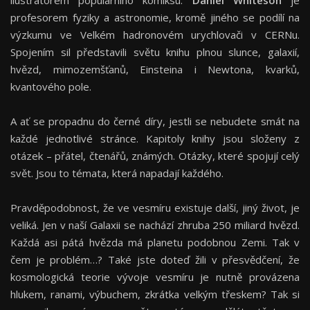
ilustrátorem populárního komiksu.
Daniel Whiteson
je
profesorem fyziky a astronomie, kromě jiného se podílí na
výzkumu ve Velkém hadronovém urychlovači v CERNu.
Spojením sil představili světu knihu plnou slunce, galaxií,
hvězd, mimozemšťanů, Einsteina i Newtona, kvarků,
kvantového pole.
A ať se propadnu do černé díry, jestli se nebudete smát na
každé jednotlivé stránce. Kapitoly knihy jsou složeny z
otázek – přátel, čtenářů, známých. Otázky, které spojují celý
svět. Jsou to témata, která napadají každého.
Pravděpodobnost, že ve vesmíru existuje další, jiný život, je
veliká. Jen v naší Galaxii se nachází zhruba 250 miliard hvězd.
Každá asi pátá hvězda má planetu podobnou Zemi. Tak v
čem je problém…? Také jste doteď žili v přesvědčení, že
kosmologická teorie vývoje vesmíru je nutně provázena
hlukem, ranami, výbuchem, zkrátka velkým třeskem? Tak si