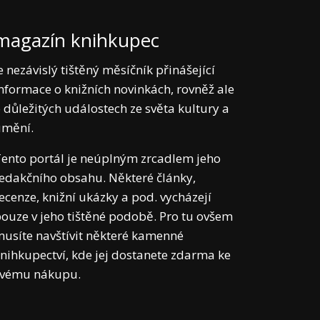
magazín knihkupec
e nezávislý tištěný měsíčník přinášející
nformace o knižních novinkách, rovněž ale
 důležitých událostech ze světa kultury a
umění.
ento portál je neúplným zrcadlem jeho
edakčního obsahu. Některé články,
ecenze, knižní ukázky a pod. vycházejí
ouze v jeho tištěné podobě. Pro tu ovšem
usíte navštívit některé kamenné
nihkupectví, kde jej dostanete zdarma ke
svému nákupu.