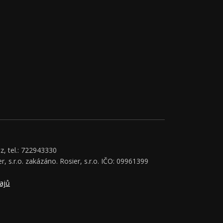
z, tel.: 722943330
r, s.r.o. zakázáno. Rosier, s.r.o. IČO: 09961399
ajů