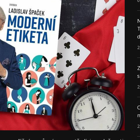
0
N
T
d
2
Z
s
2
C
n
2