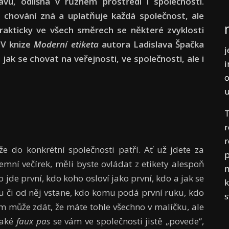
vu, odlišná v různém prostředí i společnosti.
o chování zná a uplatňuje každá společnost, ale
rakticky ve všech směrech se některé zvyklosti
 V knize
Moderní etiketa
autora Ladislava Špačka
j
jak se chovat na veřejnosti, ve společnosti, ale i
i
o
T
r
r
že do konkrétní společnosti patří. Ať už jdete za
p
emní večírek, měli byste ovládat z etikety alespoň
m
jde první, kdo koho osloví jako první, kdo a jak se
k
u či od něj vstane, kdo komu podá první ruku, kdo
 může zdát, že máte tohle všechno v malíčku, ale
jaké
faux pas
se vám ve společnosti jistě „povede“,