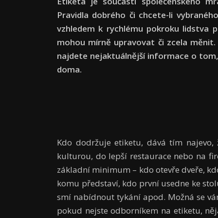
Etiketa je součástí společenského mra
Pravidla dobrého či chcete-li vybranéh
vzhledem k rychlému pokroku lidstva p
mohou mírně upravovat či zcela měnit.
najdete nejaktuálnější informace o tom, 
doma.
Kdo dodržuje etiketu, dává tím najevo, 
kulturou, do lepší restaurace nebo na fir
základní minimum – kdo otevře dveře, kdo 
komu představí, kdo první usedne ke stol
smí nabídnout tykání apod. Možná se vám
pokud nejste odborníkem na etiketu, ně