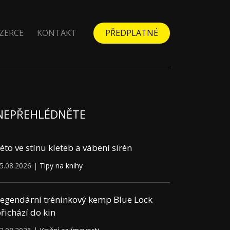
ZERCE
KONTAKT
PŘEDPLATNÉ
NEPŘEHLÉDNĚTE
éto ve stínu kleteb a vábení sirén
5.08.2026 |
Tipy na knihy
egendární tréninkový kemp Blue Lock
řichází do kin