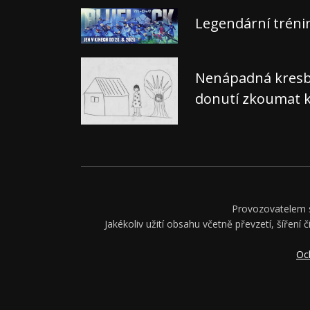
Legendární tréni
Nenápadná kresba,
donutí zkoumat k
Provozovatelem se
Jakékoliv užití obsahu včetně převzetí, šíření 
Oc