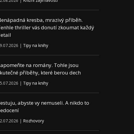
2.08.2026 |
Knižní zajímavosti
enápadná kresba, mrazivý příběh.
enhle thriller vás donutí zkoumat každý
etail
9.07.2026 |
Tipy na knihy
apomeňte na romány. Tohle jsou
kutečné příběhy, které berou dech
5.07.2026 |
Tipy na knihy
estuju, abyste vy nemuseli. A nikdo to
edocení
2.07.2026 |
Rozhovory