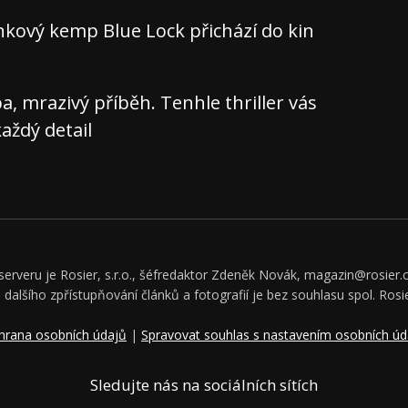
nkový kemp Blue Lock přichází do kin
 mrazivý příběh. Tenhle thriller vás
aždý detail
rveru je Rosier, s.r.o., šéfredaktor Zdeněk Novák, magazin@rosier.c
či dalšího zpřístupňování článků a fotografií je bez souhlasu spol. Rosie
hrana osobních údajů
|
Spravovat souhlas s nastavením osobních úd
Sledujte nás na sociálních sítích