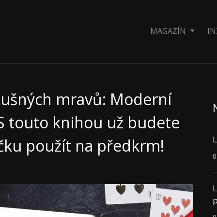
MAGAZÍN
IN
lušných mravů: Moderní
 S touto knihou už budete
L
ičku použít na předkrm!
0
L
p