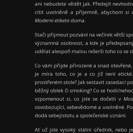
ani nebudete vědět jak. Předejít nevhod
cítit uvolněně a příjemně, abychom si u
Moderní etiketa
doma.
Stačí přijmout pozvání na večírek větší sp
významná osobnost, a kde je předepsaný
udělat alespoň malou rešerši toho co se slu
Co vám přijde přirozené a snad otevřené,
je míra toho, co je a co již není etic
prostřeném stole? Jak sestavit zasedací poř
běžný oblek či smoking? Co se hodí/nehod
vzpomenout si, co jste se dočetli v
Mode
osvobozující, sebevědomé a uvolněné. Poci
dodá sebejistotu a společenské uznání.
Ať už jste vysoký státní úředník, nebo j