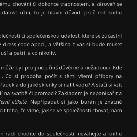
nému chování či dokonce trapnostem, a zároveň se
dálost užili, to je hlavní důvod, proč mít knihu
olečnosti či společenskou událost, které se zúčastní
 dress code apod., a většina z vás si bude muset
ší a patří, a co nikoliv.
 může být pro jiné příliš důvěrné a nežádoucí. Kde
ké… Co si proboha počít s těmi všemi příbory na
ádek a do jaké sklenky si nalít vodu? A stačí si vzít
í na svatbě či promoci? Základem je nepanikařit a
rní etiketě.
Nepřipadat si jako buran je značně
t toho, že víme, jak se ve společnosti chovat, nám
en rádi chodíte do společnosti, neváhejte a knihu