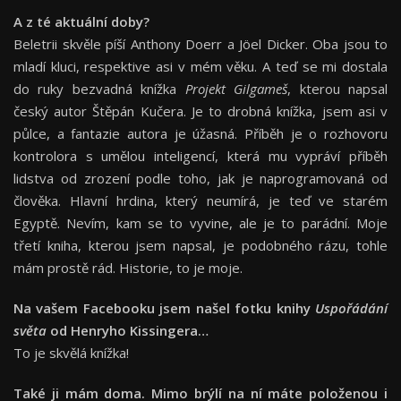
A z té aktuální
doby?
Beletrii skvěle píší Anthony Doerr a Jöel Dicker. Oba jsou to
mladí kluci, respektive asi v mém věku. A teď se mi dostala
do ruky bezvadná knížka
Projekt Gilgameš
, kterou napsal
český autor Štěpán Kučera. Je to drobná knížka, jsem asi v
půlce, a fantazie autora je úžasná. Příběh je o rozhovoru
kontrolora s umělou inteligencí, která mu vypráví příběh
lidstva od zrození podle toho, jak je naprogramovaná od
člověka. Hlavní hrdina, který neumírá, je teď ve starém
Egyptě. Nevím, kam se to vyvine, ale je to parádní. Moje
třetí kniha, kterou jsem napsal, je podobného rázu, tohle
mám prostě rád. Historie, to je moje.
Na vašem Facebooku jsem našel fotku knihy
Uspořádání
světa
od Henryho Kissingera…
To je skvělá knížka!
Také ji mám doma. Mimo brýlí na ní máte položenou i