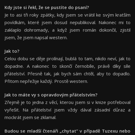
Kdy jste si řekl, že se pustíte do psaní
?
Je to asi tři roky zpátky, kdy jsem se vrátil ke svým kratším
povídkám, které jsem dosud nepublikoval. Nakonec mi to
zaklaplo dohromady, a když jsem román dokončil, zjistil
jsem, že jsem napsal western.
Jak to?
Celou dobu se děje prolínají, bublá to tam, nikdo neví, jak to
dopadne. A nakonec to skončí černobíle, právě díky síle
přátelství. Přesně tak, jak bych sám chtěl, aby to dopadlo.
Přitom nepřežije každý. Prostě western.
Jak to máte vy s opravdovým přátelstvím?
Zřejmě je to jedna z věcí, kterou jsem si v knize potřeboval
vyřešit. Na přátelství jsem vždy dával zásadní důraz a
mockrát jsem se zklamal.
Budou se mladší čtenáři „chytat“ v případě Tuzexu nebo