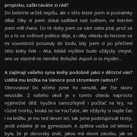
propisku, zaškrtáváte si rá
d?
Do beletrie určitě nepíšu, ale v této knize jsem si poznámky
dělal. Díky ní jsem získal nadhled nad světem, ve kterém
jsem měl chaos. Do té doby jsem se sám sebe ptal, proč se
to a to ve světové politice děje, a i díky vhledu do historie se
mi souvislosti posunuly do bodu, kdy jsem si po přečtení
této knihy řekl – Aha, lidské myšlení bude vždycky stejné,
ono se vlastně nic nemění. Bohužel. Aspoň si to myslím…
A zajímají vašeho syna knihy podobně jako v dětství vá
s?
Ud
ělá mu knížka na Vánoce pod stromkem radost?
Obrovskou! Do ničeho jsme ho nenutili, ale čte skoro
neustále. Z našeho okolí je v tomto ohledu naprosto
výjimečné dítě. Využívá samozřejmě i počítač na hry, na
různé tvorby, kouká se na YouTube, ale vždycky si najde čas
i na knížku. Je mu teď deset let, tak jsme podstupovali testy,
jestli zvládne jít na gymnázium. A zpětná vazba od lektorů
byla, že je obrovsky znát, jakou má slovní zásobu, jak se