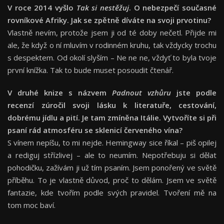
V roce 2014 vyšlo
Tak si nestěžuj
. O nebezpečí současné
rovníkové Afriky. Jak se zpětně díváte na svoji prvotinu?
Vlastně nevím, protože jsem ji od té doby nečetl. Přijde mi
ale, že když o ní mluvím v rodinném kruhu, tak vždycky trochu
s despektem. Od okolí slyším – Ne ne ne, vždyť to byla tvoje
první knížka. Tak to bude muset posoudit čtenář.
V druhé knize s názvem
Padnout vzhůru
jste podle
recenzí zúročil svoji lásku k literatuře, cestování,
dobrému jídlu a pití. Je tam zmíněna Itálie. Vytvoříte si při
psaní rád atmosféru se sklenicí červeného vína?
S vínem nepíšu, to mi nejde. Hemingway sice říkal – piš opilej
a rediguj střízlivej – ale to neumím. Nepotřebuju si dělat
pohodičku, zažívám ji už tím psaním. Jsem ponořený ve světě
příběhu. To je vlastně důvod, proč to dělám. Jsem ve světě
fantazie, kde tvořím podle svých pravidel. Tvoření mě na
tom moc baví.