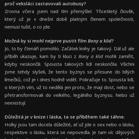
proč veksláci zastavovali autobusy?
Zrovna včera jsem nad tím přemýšlel. Třicetiletý člověk,
který už je v dnešní době platným členem společnosti,
nemusí tušit, o co jde.
Možná by si mohl nejprve pustit film
Bony a klid
?
Jo, to by čtenáři pomohlo. Začátek knihy je takový. Dál už ale
příběh ukazuje, kam by ti kluci z
Bony a klid
mohli zamířit,
kdyby neskončili. Spousta takových lidí neskončila. Všichni
jsme tehdy slyšeli, že tento byznys se přesune do bílých
límečků, což je i dnes hodně vidět. Pokračuje to. Spousta lidí,
o kterých vím, už to nedělá jen proto, že mají dost, nebo se
přetransformovali do velkého, legálního byznysu. Nebo už
neexistují.
Důležitá je v knize i láska, ta se příběhem také táhne.
Holky jsou tam docela důležité, ať už jde o sex nebo o lásku,
respektive o lásku, která se nepovedla. Je tam víc dějových