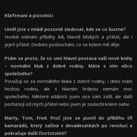
Kšeftmani a pistolníci
Uměl jste v mládí pozorně sledovat, kde se co š
ustne?
Hodně vnímám příběhy lidí, hlavně blízkých a přátel, ale i
jejich přátel. Dodnes poslouchám, co se kolem mě děje.
Ptám se proto, že to umí hlavní postava vaší nové knihy
– normální kluk z dobré rodiny. Máte s ním něco
společné
ho?
Považuji se za normálního kluka z dobré rodiny, i dnes mám
hezkou rodinu, ale s hlavním hrdinou nemám moc
společného. Některé události jsem sice sám zažil, ale další
pocházejí od mých přátel nebo jsem je zaslechl kolem sebe.
Marty, Tom, Fred. Proč jste se pustil do příběhu tří
kamarádů, který začíná v devadesátkách po revoluci a
pokračuje další čtvrtstoletí
?