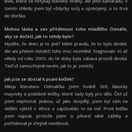
linek, které se netýkají hlavního hrdiny, ale jeho kamarádů. V
tomto ohledu jsem byl vždycky svůj a spokojený, a to trvá
do dneška.
Mohou láska a sex přitáhnout toho mladšího čtenáře,
aby se dočetl, jak to tehdy bylo?
Myslíte, že dnes je to jiné? Máte pravdu, že to bylo divoké.
Ale ani přelom tisíciletí toho moc nezměnil. Stagnovalo to až
někdy od roku 2005, do té doby byla zábava prostě divoká.
Teď už samozřejmě nevím, jak to je. (smích)
Jak jste se dostal k psaní kníž
ek?
Miluju literaturu. Odmalička jsem hodně četl, klasicky
mayovky a podobné knížky, které tady byly pro děti. Číst už
jsem nepřestal. Jednou, už jako dospělý, jsem byl sám na
delším výletě v Africe a zapůsobilo to na mě. První knížku
jsem napsal, protože jsem si přivezl silné zážitky a
potřeboval je zřejmě ventilovat.