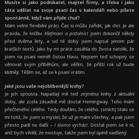
Musíte si jako podnikatel, majitel firmy, a třeba i jako
táta udělat na svoje psaní čas v kalendáři nebo píšete
spontánně, když vám přijde chuť
?
Mám velmi flexibilní práci. Čas si můžu zařídit, jak chci. Je ale
pravda, že knížku
Kšefmani a pistolníci
jsem dokončil někdy
před dvěma lety, a od té doby jsem napsal jenom pár
kratších textů. Jako by mi práce zasáhla do života natolik, že
jsem na psaní neměl čistou hlavu. Nejsem teď schopný se
věnovat svým příběhům, ale věřím, že příští rok už bude
klidněji. Těším se, až se k psaní vrátím.
Jaké jsou vaše nejoblíbenější knihy?
Je jich spousta. Napadají mě teď zejména knihy z aktuální
doby, ale zcela zásadně mě dostal Hemingway. Toho mám
přečteného celého. Tedy doufám, že celého. (smích) Stalo se
mi totiž, že jsem si myslel, že už je mám všechny, a pak jsem
přesto padl na další –
I slunce vychází
. Dostal jsem se k ní,
aniž bych věděl, že existuje, takže jsem byl úplně nadšený.