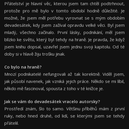
Přátelství je hlavní věc, kterou jsem tam chtěl podtrhnout,
protože pro mě bylo v tomto období hodně důležité. Je
možné, že jsem měl potřebu vyrovnat se s mým obdobím
devadesátek, kdy jsem zažíval opravdu velké věci. Byl jsem
mladý, všechno začínalo. První lásky, podnikání, měl jsem
blízko ke světu, který byl tehdy na hraně. Je pravda, že když
jsem knihu dopsal, uzavřel jsem jednu svoji kapitolu. Od té
doby si v hlavě žiju trošku jinak.
Co bylo na hraně
?
Mnozí podnikatelé nefungovali až tak korektně. Viděl jsem,
jak působí navenek, jak vzniká jejich práce. Někdo se mi líbil,
někdo mě fascinoval, spousta z toho v té knížce je.
Jak se vám do devadesátek vracelo autorsky
?
Prostředí znám, šlo to samo. Většinu příběhů mám z první
ruky, nebo hned druhé, od lidí, se kterými jsem se tehdy
přátelil.