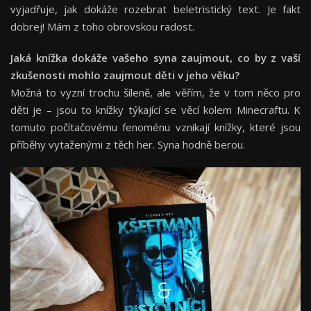
vyjadřuje, jak dokáže rozebrat beletristický text. Je fakt
dobrej! Mám z toho obrovskou radost.
Jaká knížka dokáže vašeho syna zaujmout, co by z vaší
zkušenosti mohlo zaujmout děti v jeho vě
ku?
Možná to vyzní trochu šíleně, ale věřím, že v tom něco pro
děti je – jsou to knížky týkající se věcí kolem Minecraftu. K
tomuto počítačovému fenoménu vznikají knížky, které jsou
příběhy vytaženými z těch her. Syna hodně berou.