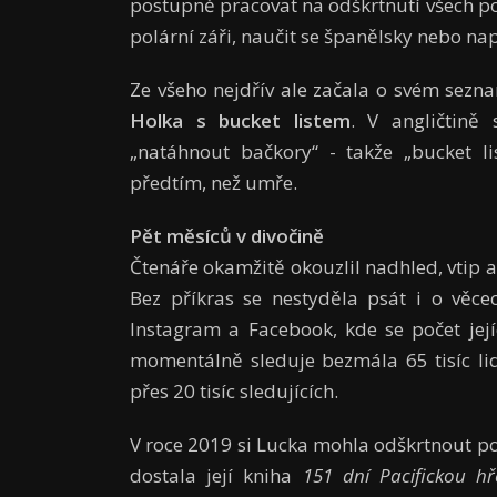
postupně pracovat na odškrtnutí všech pol
polární záři, naučit se španělsky nebo na
Ze všeho nejdřív ale začala o svém sezn
Holka s bucket listem
. V angličtině
„natáhnout bačkory“ - takže „bucket li
předtím, než umře.
Pět měsíců v divočině
Čtenáře okamžitě okouzlil nadhled, vtip 
Bez příkras se nestyděla psát i o věcec
Instagram a Facebook, kde se počet jej
momentálně sleduje bezmála 65 tisíc lid
přes 20 tisíc sledujících.
V roce 2019 si Lucka mohla odškrtnout pol
dostala její kniha
151 dní Pacifickou h