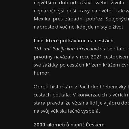
největším dobrodružství svého života –
nejnáročnější pěší trasy na světě. Tak
Mexika přes západní pobřeží Spojených
naprosté divočině, kde jde místy o život.
Lidé, které potkáváme na cestách
151 dní Pacifickou hřebenovkou
se stalo
prvotiny navázala v roce 2021 cestopise
sve zážitky po cestách křížem krážem Ev
humor.
Oproti historkám z Pacifické hřebenovky 
cestách potkala. V konverzacích s věříc
stará pravda, že většina lidí je v jádru d
na svůj věk skutečně vyspělá.
2000 kilometrů napříč Českem