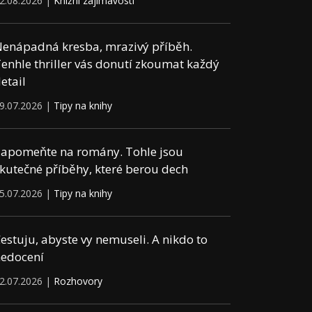
2.08.2026 |
Knižní zajímavosti
enápadná kresba, mrazivý příběh.
enhle thriller vás donutí zkoumat každý
etail
9.07.2026 |
Tipy na knihy
apomeňte na romány. Tohle jsou
kutečné příběhy, které berou dech
5.07.2026 |
Tipy na knihy
estuju, abyste vy nemuseli. A nikdo to
edocení
2.07.2026 |
Rozhovory