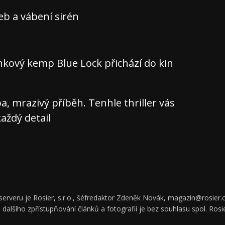
teb a vábení sirén
nkový kemp Blue Lock přichází do kin
 mrazivý příběh. Tenhle thriller vás
aždý detail
rveru je Rosier, s.r.o., šéfredaktor Zdeněk Novák, magazin@rosier.c
či dalšího zpřístupňování článků a fotografií je bez souhlasu spol. Rosie