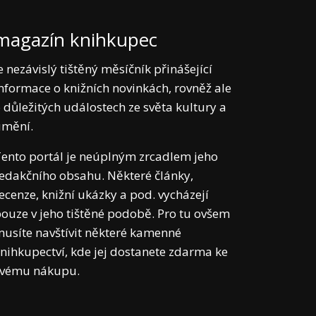
magazín knihkupec
e nezávislý tištěný měsíčník přinášející
nformace o knižních novinkách, rovněž ale
 důležitých událostech ze světa kultury a
umění.
ento portál je neúplným zrcadlem jeho
edakčního obsahu. Některé články,
ecenze, knižní ukázky a pod. vycházejí
ouze v jeho tištěné podobě. Pro tu ovšem
usíte navštívit některé kamenné
nihkupectví, kde jej dostanete zdarma ke
svému nákupu.