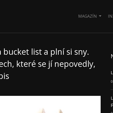
MAGAZÍN
IN
bucket list a plní si sny.
ech, které se jí nepovedly,
L
pis
0
L
p