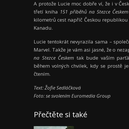
A protože Lucie moc dobře ví, že i v Čes
třetí kniha
151 příběhů na Stezce Českem
kilometrů cest napříč Českou republiko
Kanadu.
Lucie tentokrát nevyrazila sama – společ
Marvel. Takže je vám asi jasné, že o n
na Stezce Českem
tak bude vaším parťá
během volných chvilek, kdy se prostě 
čtením.
Text: Žofie Sedláčková
Foto: se svolením Euromedia Group
Přečtěte si také