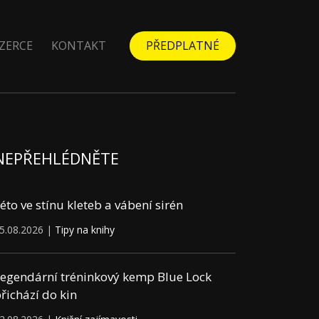
ZERCE
KONTAKT
PŘEDPLATNÉ
NEPŘEHLÉDNĚTE
éto ve stínu kleteb a vábení sirén
5.08.2026 |
Tipy na knihy
egendární tréninkový kemp Blue Lock
řichází do kin