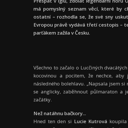
Přespat v iglú, zdolat legendární horu
má pomyslný seznam věcí, které by cht
ostatní – rozhodla se, že své sny usku
Evropou právě vydává třetí cestopis – t
parťákem zažila v Česku.
Všechno to začalo o Lucčiných dvacátých
kocovinou a pocitem, že nechce, aby j
následného bolehlavu. „Napsala jsem si na 
se anglicky, zaběhnout půlmaraton a je
začátky.
Než natáhnu bačkory...
Hned ten den si
Lucie Kutrová
koupila 