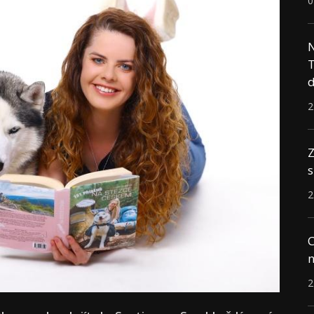
0
N
T
d
2
Z
s
2
C
n
2