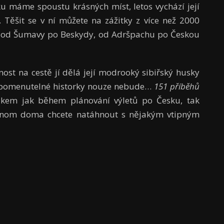
ku máme spoustu krásných míst, letos vychází její
. Těšit se v ní můžete na zážitky z více než 2000
u od Šumavy po Beskydy, od Adršpachu po Českou
nost na cestě jí dělá její modrooký sibiřský husky
ezapomenutelné historky nouze nebude…
151 příběhů
kem jak během plánování výletů po Česku, tak
jenom doma chcete natáhnout s nějakým vtipným