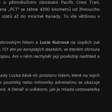
 o pětiměsíčním zdolávání Pacific Crest Trail,
zvaná „PCT” se táhne 4300 kilometrů od žhnoucího
 států až do mrazivé Kanady. To vše většinou v
 obrovským hitem a
Lucie Kutrová
na úspěch své
m
151 dní po evropských stezkách
, ve kterém shrnula
ropou. Ani v něm nechyběl její pověstný nadhled a
tady Lucka dává víc prostoru lidem, které na svých
ími poutníky nebo milovníky adrenalinu se ukazuje
obrá. A čtenář si uvědomí, jak je mladá cestovatelka