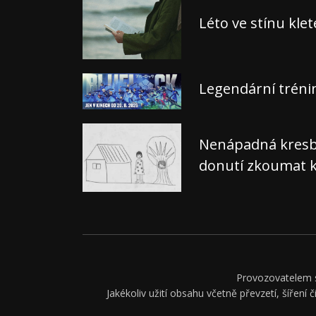
Léto ve stínu kle
Legendární tréni
Nenápadná kresba,
donutí zkoumat k
Provozovatelem se
Jakékoliv užití obsahu včetně převzetí, šíření 