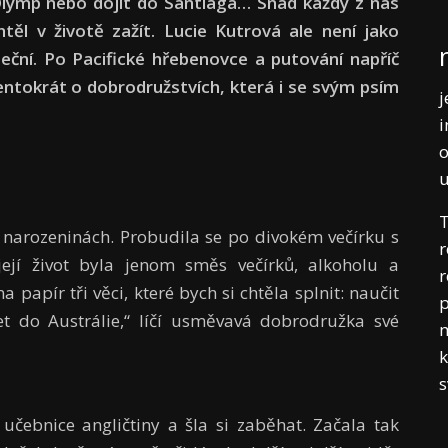
 Olymp nebo dojít do Santiaga… Snad každý z nás
ěl v životě zažít. Lucie Kutrová ale není jako
teční. Po Pacifické hřebenovce a putování napříč
entokrát o dobrodružstvích, která i se svým psím
j
i
o
T
 narozeninách. Probudila se po divokém večírku s
r
ejí život byla jenom směs večírků, alkoholu a
r
papír tři věci, které bych si chtěla splnit: naučit
p
t do Austrálie,“ líčí usměvavá dobrodružka své
m
k
učebnice angličtiny a šla si zaběhat. Začala tak