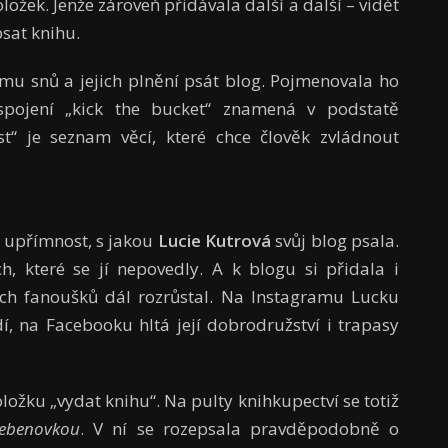
ožek. Jenže zároveň přidávala další a další – vidět
psat knihu.
amu snů a jejich plnění psát blog. Pojmenovala ho
 spojení „kick the bucket“ znamená v podstatě
st“ je seznam věcí, které chce člověk zvládnout
a upřímnost, s jakou
Lucie Kutrová
svůj blog psala.
h, které se jí nepovedly. A k blogu si přidala i
ích fanoušků dál rozrůstal. Na Instagramu Lucku
í, na Facebooku hltá její dobrodružství i trapasy
ožku „vydat knihu“. Na pulty knihkupectví se totiž
řebenovkou
. V ní se rozepsala pravděpodobně o