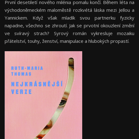
První desetiletí nového milénia pomalu končí. Během léta na
východoněmeckém maloměstě rozkvétá láska mezi Jellou a
Yannickem. Když však mladík svou partnerku fyzicky
napadne, všechno se zhroutí. Jak se prvotní okouzlení změní
ve svíravý strach? Syrový román vykresluje mozaiku
přátelství, touhy, ženství, manipulace a hlubokých propastí.