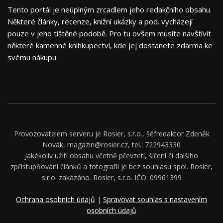
Tento portál je neúplným zrcadlem jeho redakčního obsahu.
Některé články, recenze, knižní ukázky a pod. vycházejí
pouze v jeho tištěné podobě. Pro tu ovšem musíte navštívit
některé kamenné knihkupectví, kde jej dostanete zdarma ke
svému nákupu.
Provozovatelem serveru je Rosier, s.r.o., šéfredaktor Zdeněk
Novák, magazin@rosier.cz, tel.: 722943330
Jakékoliv užití obsahu včetně převzetí, šíření či dalšího
zpřístupňování článků a fotografií je bez souhlasu spol. Rosier,
s.r.o. zakázáno. Rosier, s.r.o. IČO: 09961399
Ochrana osobních údajů
|
Spravovat souhlas s nastavením
osobních údajů