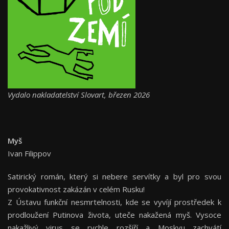
Vydalo nakladatelství Slovart, březen 2026
Myš
Ivan Filippov
Satirický román, který si nebere servítky a byl pro svou
provokativnost zakázán v celém Rusku!
Z Ústavu funkční nesmrtelnosti, kde se vyvíjí prostředek k
prodloužení Putinova života, uteče nakažená myš. Vysoce
nakažlivý virus se rychle rozšíří a Moskvu zachvátí